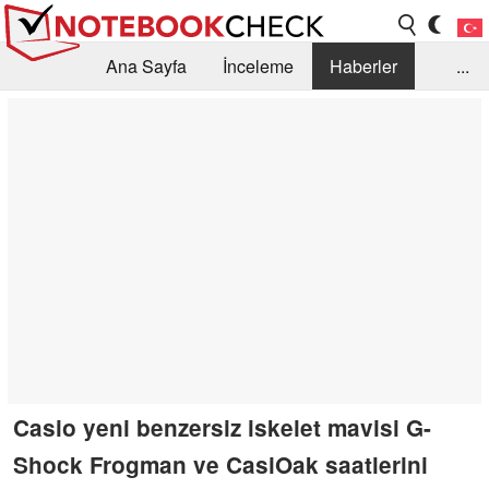
Ana Sayfa
İnceleme
Haberler
...
Öneri /SSS
Kütüphane
Satın Alma Rehberi
Arama
İletişim
Casio yeni benzersiz iskelet mavisi G-
Shock Frogman ve CasiOak saatlerini