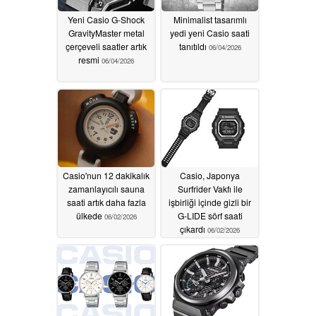
Yeni Casio G-Shock
Minimalist tasarımlı
GravityMaster metal
yedi yeni Casio saati
çerçeveli saatler artık
tanıtıldı
06/04/2026
resmi
06/04/2026
Casio'nun 12 dakikalık
Casio, Japonya
zamanlayıcılı sauna
Surfrider Vakfı ile
saati artık daha fazla
işbirliği içinde gizli bir
ülkede
G-LIDE sörf saati
06/02/2026
çıkardı
06/02/2026