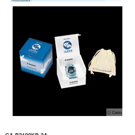
ⓘ Casio
GA-B2100KB-2A