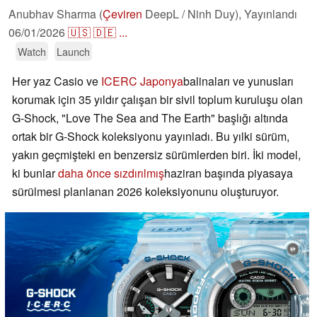
Anubhav Sharma (
Çeviren
DeepL / Ninh Duy),
Yayınlandı
06/01/2026
🇺🇸
🇩🇪
...
Watch
Launch
Her yaz Casio ve
ICERC Japonya
balinaları ve yunusları
korumak için 35 yıldır çalışan bir sivil toplum kuruluşu olan
G-Shock, "Love The Sea and The Earth" başlığı altında
ortak bir G-Shock koleksiyonu yayınladı. Bu yılki sürüm,
yakın geçmişteki en benzersiz sürümlerden biri. İki model,
ki bunlar
daha önce sızdırılmış
haziran başında piyasaya
sürülmesi planlanan 2026 koleksiyonunu oluşturuyor.