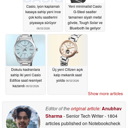
Casio, iyon kaplamalı
Yeni minimalist Casio
kasaya sahip yeni ince
G-Steel saatler
çok kollu saatlerini
tamamen siyah metal
piyasaya sürüyor
gövde, Tough Solar ve
Bluetooth ile geliyor
06/02/2026
06/02/2026
Dokulu kadranlara
Üç yeni Citizen açık
sahip iki yeni Casio
kalp mekanik saat
Edifice saat resmiyet
yolda
06/02/2026
kazandı
06/02/2026
Show more articles
Editor of the
original article
:
Anubhav
Sharma
- Senior Tech Writer
- 1804
articles published on Notebookcheck