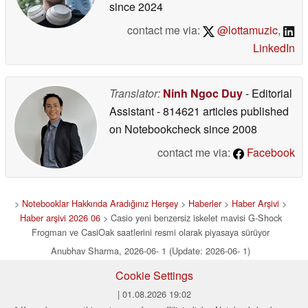
since 2024
contact me via:
@lottamuzic
,
LinkedIn
Translator:
Ninh Ngoc Duy
- Editorial
Assistant
- 814621 articles published
on Notebookcheck
since 2008
contact me via:
Facebook
>
Notebooklar Hakkında Aradığınız Herşey
>
Haberler
>
Haber Arşivi
>
Haber arşivi 2026 06
> Casio yeni benzersiz iskelet mavisi G-Shock
Frogman ve CasiOak saatlerini resmi olarak piyasaya sürüyor
Anubhav Sharma, 2026-06- 1 (Update: 2026-06- 1)
Cookie Settings
| 01.08.2026 19:02