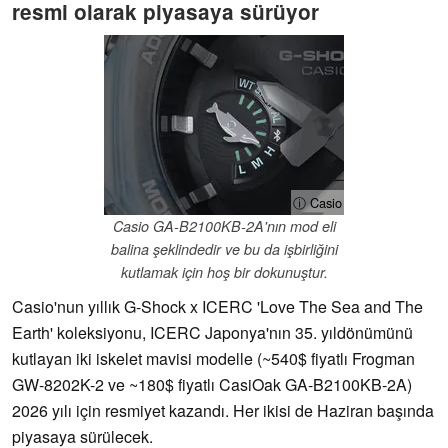
resmi olarak piyasaya sürüyor
ⓘ Casio
Casio GA-B2100KB-2A'nın mod eli
balina şeklindedir ve bu da işbirliğini
kutlamak için hoş bir dokunuştur.
Casio'nun yıllık G-Shock x ICERC 'Love The Sea and The
Earth' koleksiyonu, ICERC Japonya'nın 35. yıldönümünü
kutlayan iki iskelet mavisi modelle (~540$ fiyatlı Frogman
GW-8202K-2 ve ~180$ fiyatlı CasiOak GA-B2100KB-2A)
2026 yılı için resmiyet kazandı. Her ikisi de Haziran başında
piyasaya sürülecek.