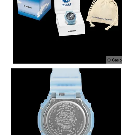
ⓘ Casio