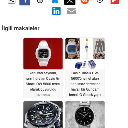
İlgili makaleler
Yeni yarı saydam,
Casio, klasik DW-
sınırlı üretim Casio G-
5600'ü temel alan
Shock DW-5600 resmi
inanılmaz derecede
olarak duyuruldu
havalı bir Gundam
temalı G-Shock yaptı
06/18/2026
06/05/2026