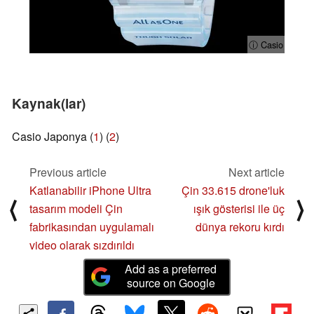
ⓘ Casio
Kaynak(lar)
Casio Japonya (
1
) (
2
)
Previous article
Next article
Katlanabilir iPhone Ultra
Çin 33.615 drone'luk
⟨
⟩
tasarım modeli Çin
ışık gösterisi ile üç
fabrikasından uygulamalı
dünya rekoru kırdı
video olarak sızdırıldı
Add as a preferred
source on Google