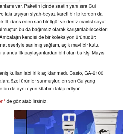
anlamı var. Paketin içinde saatin yanı sıra Cui
 takı taşıyan siyah-beyaz kareli bir ip kordon da
ir fil, dans eden sarı bir figür ve deniz mavisi soyut
rulmuştur, bu da bağımsız olarak karıştırılabilecekleri
. Ambalajın kendisi de bir koleksiyon ürünüdür:
anat eseriyle sarılmış sağlam, açık mavi bir kutu.
ı alanda ilk paylaşanlardan biri olan bu kişi Mayıs
niş kullanılabilirlik açıklanmadı. Casio, GA-2100
lara özel ürünler sunmuştur; en son Guiyang
e bu da aynı oyun kitabını takip ediyor.
en
de göz atabilirsiniz.