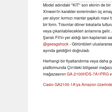
Model adındaki "KIT" son ekinin de bir 
Xinwen'in karakter evreninden üç emaye
yer alıyor: kırmızı mantar şapkalı mavi b
bir form. Tılsımlar döner tokalarla tuttu
veya çıkarılabilecekleri anlamına gelir
Şanslı Fil'in yer aldığı tam kaplamalı s
@geesgshock
- Görüntüleri uluslararas
ayında geldiğini doğruladı.
Herhangi bir fiyatlandırma veya daha ge
platformunda Çin'deki bölgesel mağaza
mağazasının
GA-2100HDS-7A1PRG
v
Casio GA2100-1A'ya Amazon üzerind