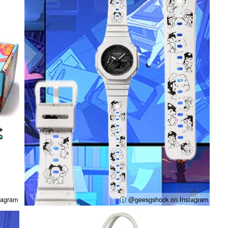
tagram
ⓘ @geesgshock on Instagram