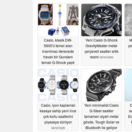
Casio, klasik DW-
Yeni Casio G-Shock
M
5600'ü temel alan
GravityMaster metal
ye
inanılmaz derecede
çerçeveli saatler artık
havalı bir Gundam
resmi
06/04/2026
temalı G-Shock yaptı
06/05/2026
Casio, iyon kaplamalı
Yeni minimalist Casio
D
kasaya sahip yeni ince
G-Steel saatler
s
çok kollu saatlerini
tamamen siyah metal
Ed
piyasaya sürüyor
gövde, Tough Solar ve
Bluetooth ile geliyor
06/02/2026