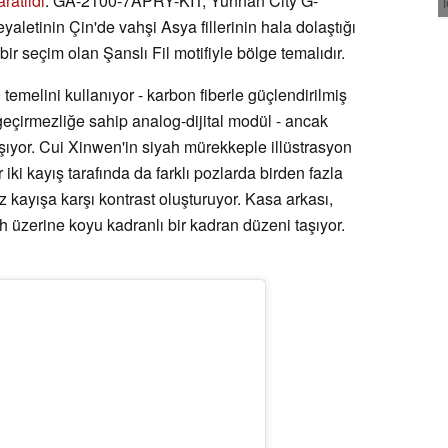
ratıldı
. GA-2100-7APRY-KIT, Yunnan City G-
letinin Çin'de vahşi Asya fillerinin hala dolaştığı
 seçim olan Şanslı Fil motifiyle bölge temalıdır.
emelini kullanıyor - karbon fiberle güçlendirilmiş
eçirmezliğe sahip analog-dijital modül - ancak
ıyor. Cui Xinwen'in siyah mürekkeple illüstrasyon
r iki kayış tarafında da farklı pozlarda birden fazla
az kayışa karşı kontrast oluşturuyor. Kasa arkası,
 üzerine koyu kadranlı bir kadran düzeni taşıyor.