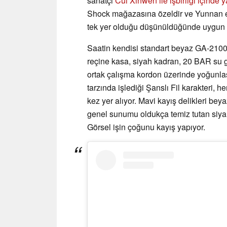
sanatçı
Cui Xinwen ile işbirliği içinde ya
Shock mağazasına özeldir ve Yunnan eya
tek yer olduğu düşünüldüğünde uygun bir
Saatin kendisi standart beyaz GA-2100 t
reçine kasa, siyah kadran, 20 BAR su g
ortak çalışma kordon üzerinde yoğunlaş
tarzında işlediği Şanslı Fil karakteri, he
kez yer alıyor. Mavi kayış delikleri bey
genel sunumu oldukça temiz tutan siyah
Görsel işin çoğunu kayış yapıyor.