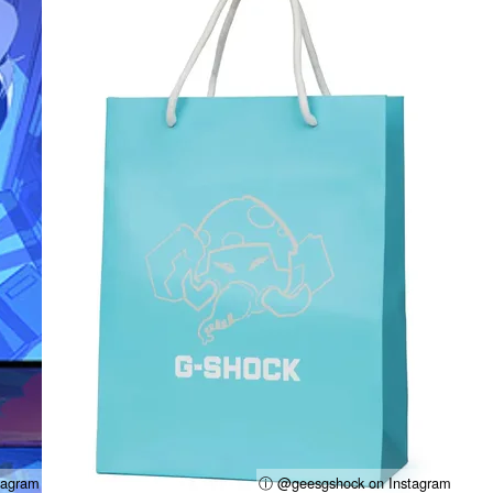
tagram
ⓘ @geesgshock on Instagram