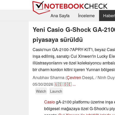
Ana Sayfa
İnceleme
Haberl
Yeni Casio G-Shock GA-2100 
piyasaya sürüldü
Casio'nun GA-2100-7APRY-KIT'i, beyaz Casi
inşa edilmiş, sanatçı Cui Xinwen'in Lucky El
illüstrasyonlarını ve özel koleksiyoncu ambal
bir charm kordon kitini içeren Yunnan bölgesi
Anubhav Sharma (
Çeviren
DeepL / Ninh Duy
05/30/2026
🇺🇸
🇩🇪
...
Watch
Launch
Casio
gA-2100 platformu üzerine inşa e
bölgesel mağazaya özel G-Shock'u piy