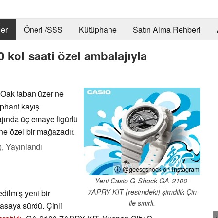
er
Öneri /SSS
Kütüphane
Satın Alma Rehberi
kol saati özel ambalajıyla
Oak taban üzerine
ephant kayış
ajında üç emaye figürlü
ne özel bir mağazadır.
),
Yayınlandı
ⓘ @geesgshock on Instagram
Yeni Casio G-Shock GA-2100-
7APRY-KIT (resimdeki) şimdilik Çin
dilmiş yeni bir
ile sınırlı.
asaya sürdü. Çinli