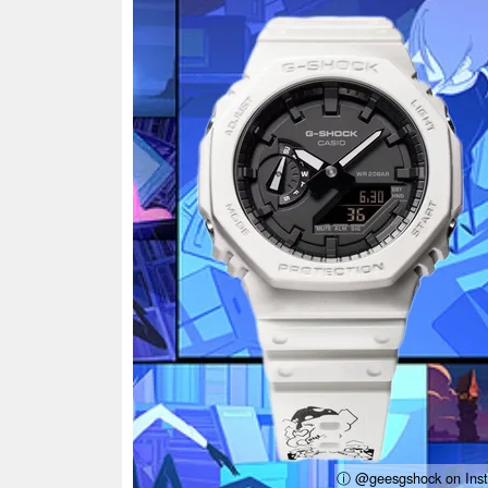
ⓘ @geesgshock on Ins