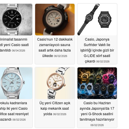
inimalist tasarımlı
Casio'nun 12 dakikalık
Casio, Japonya
di yeni Casio saati
zamanlayıcılı sauna
Surfrider Vakfı ile
tanıtıldı
saati artık daha fazla
işbirliği içinde gizli bir
06/04/2026
ülkede
G-LIDE sörf saati
06/02/2026
çıkardı
06/02/2026
okulu kadranlara
Üç yeni Citizen açık
Casio bu Haziran
ahip iki yeni Casio
kalp mekanik saat
ayında Japonya'da 17
ifice saat resmiyet
yolda
yeni G-Shock saatini
06/02/2026
kazandı
tanıtmaya hazırlanıyor
06/02/2026
06/02/2026