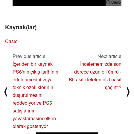
ⓘ Casio
Kaynak(lar)
Casio
Previous article
Next article
İçeriden bir kaynak
İncelememizde son
PS6'nın çıkış tarihinin
derece uzun pil ömrü -
ertelenmesini veya
Bir akıllı telefon bizi nasıl
teknik özelliklerinin
şaşırttı?
⟨
⟩
düşürülmesini
reddediyor ve PS5
satışlarının
yavaşlamasını etken
olarak gösteriyor