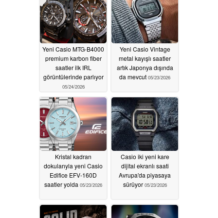
Yeni Casio MTG-B4000
Yeni Casio Vintage
premium karbon fiber
metal kayışlı saatler
saatler ilk IRL
artık Japonya dışında
görüntülerinde parlıyor
da mevcut
05/23/2026
05/24/2026
Kristal kadran
Casio iki yeni kare
dokularıyla yeni Casio
dijital ekranlı saati
Edifice EFV-160D
Avrupa'da piyasaya
saatler yolda
sürüyor
05/23/2026
05/23/2026