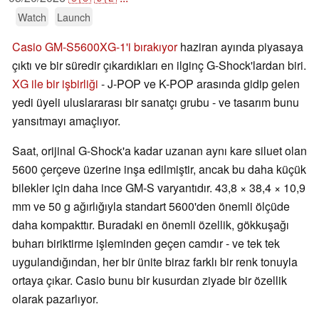
Watch
Launch
Casio
GM-S5600XG-1'i bırakıyor
haziran ayında piyasaya
çıktı ve bir süredir çıkardıkları en ilginç G-Shock'lardan biri.
XG ile bir işbirliği
- J-POP ve K-POP arasında gidip gelen
yedi üyeli uluslararası bir sanatçı grubu - ve tasarım bunu
yansıtmayı amaçlıyor.
Saat, orijinal G-Shock'a kadar uzanan aynı kare siluet olan
5600 çerçeve üzerine inşa edilmiştir, ancak bu daha küçük
bilekler için daha ince GM-S varyantıdır. 43,8 × 38,4 × 10,9
mm ve 50 g ağırlığıyla standart 5600'den önemli ölçüde
daha kompakttır. Buradaki en önemli özellik, gökkuşağı
buharı biriktirme işleminden geçen camdır - ve tek tek
uygulandığından, her bir ünite biraz farklı bir renk tonuyla
ortaya çıkar. Casio bunu bir kusurdan ziyade bir özellik
olarak pazarlıyor.