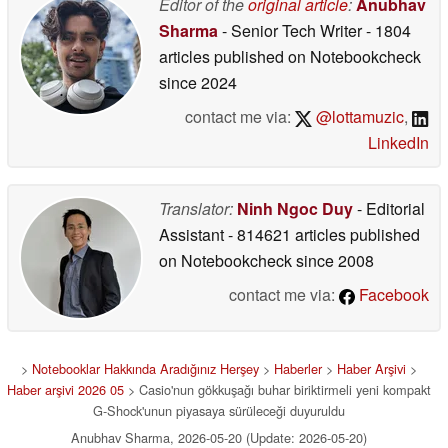
Editor of the
original article
:
Anubhav
Sharma
- Senior Tech Writer
- 1804
articles published on Notebookcheck
since 2024
contact me via:
@lottamuzic
,
LinkedIn
Translator:
Ninh Ngoc Duy
- Editorial
Assistant
- 814621 articles published
on Notebookcheck
since 2008
contact me via:
Facebook
>
Notebooklar Hakkında Aradığınız Herşey
>
Haberler
>
Haber Arşivi
>
Haber arşivi 2026 05
> Casio'nun gökkuşağı buhar biriktirmeli yeni kompakt
G-Shock'unun piyasaya sürüleceği duyuruldu
Anubhav Sharma, 2026-05-20 (Update: 2026-05-20)