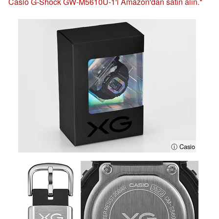
Casio G-Shock GW-M5610U-1'i Amazon'dan satın alın.
ⓘ Casio