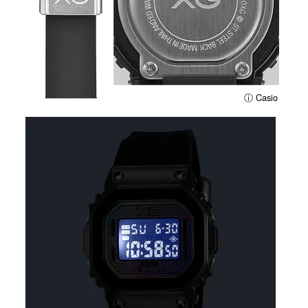
ⓘ Casio