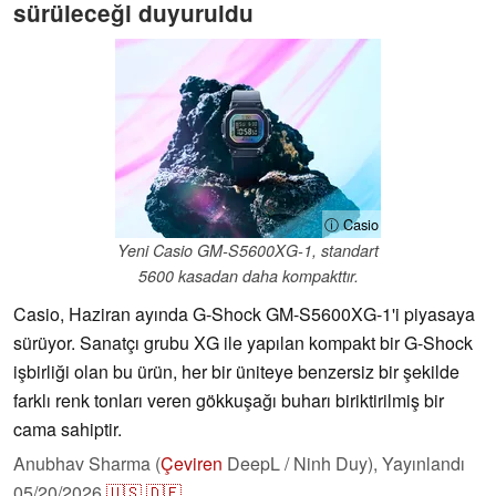
sürüleceği duyuruldu
ⓘ Casio
Yeni Casio GM-S5600XG-1, standart
5600 kasadan daha kompakttır.
Casio, Haziran ayında G-Shock GM-S5600XG-1'i piyasaya
sürüyor. Sanatçı grubu XG ile yapılan kompakt bir G-Shock
işbirliği olan bu ürün, her bir üniteye benzersiz bir şekilde
farklı renk tonları veren gökkuşağı buharı biriktirilmiş bir
cama sahiptir.
Anubhav Sharma (
Çeviren
DeepL / Ninh Duy),
Yayınlandı
05/20/2026
🇺🇸
🇩🇪
...