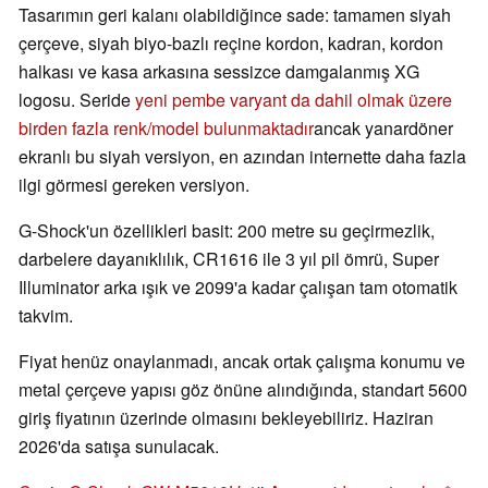
Tasarımın geri kalanı olabildiğince sade: tamamen siyah
çerçeve, siyah biyo-bazlı reçine kordon, kadran, kordon
halkası ve kasa arkasına sessizce damgalanmış XG
logosu. Seride
yeni pembe varyant da dahil olmak üzere
birden fazla renk/model bulunmaktadır
ancak yanardöner
ekranlı bu siyah versiyon, en azından internette daha fazla
ilgi görmesi gereken versiyon.
G-Shock'un özellikleri basit: 200 metre su geçirmezlik,
darbelere dayanıklılık, CR1616 ile 3 yıl pil ömrü, Super
Illuminator arka ışık ve 2099'a kadar çalışan tam otomatik
takvim.
Fiyat henüz onaylanmadı, ancak ortak çalışma konumu ve
metal çerçeve yapısı göz önüne alındığında, standart 5600
giriş fiyatının üzerinde olmasını bekleyebiliriz. Haziran
2026'da satışa sunulacak.