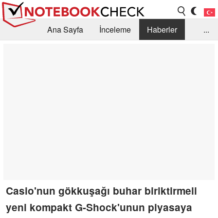
Ana Sayfa
İnceleme
Haberler
...
Öneri /SSS
Kütüphane
Satın Alma Rehberi
Arama
İletişim
Casio'nun gökkuşağı buhar biriktirmeli
yeni kompakt G-Shock'unun piyasaya