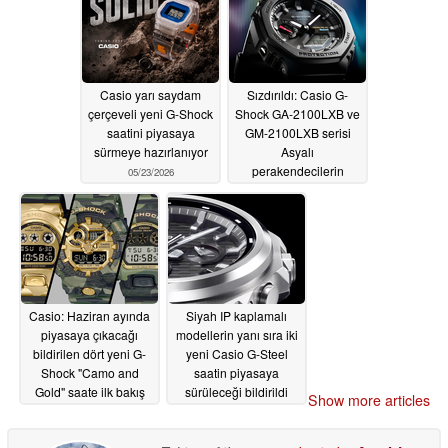
Casio yarı saydam
Sızdırıldı: Casio G-
çerçeveli yeni G-Shock
Shock GA-2100LXB ve
saatini piyasaya
GM-2100LXB serisi
sürmeye hazırlanıyor
Asyalı
perakendecilerin
05/23/2026
veritabanında görüldü
05/22/2026
Casio: Haziran ayında
Siyah IP kaplamalı
piyasaya çıkacağı
modellerin yanı sıra iki
bildirilen dört yeni G-
yeni Casio G-Steel
Shock "Camo and
saatin piyasaya
Gold" saate ilk bakış
sürüleceği bildirildi
Show more articles
05/21/2026
05/20/2026