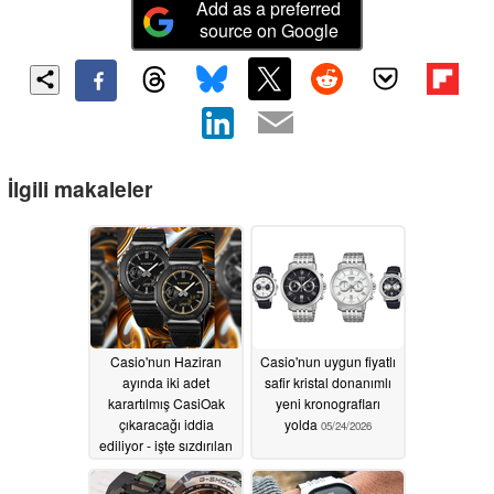
Add as a preferred
source on Google
İlgili makaleler
Casio'nun Haziran
Casio'nun uygun fiyatlı
ayında iki adet
safir kristal donanımlı
karartılmış CasiOak
yeni kronografları
çıkaracağı iddia
yolda
05/24/2026
ediliyor - işte sızdırılan
ilk görüntüler
05/25/2026