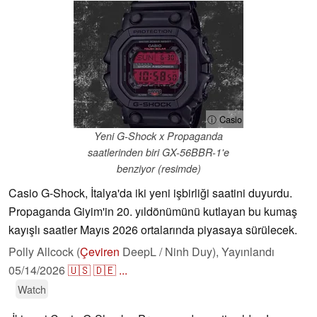
ⓘ Casio
Yeni G-Shock x Propaganda
saatlerinden biri GX-56BBR-1'e
benziyor (resimde)
Casio G-Shock, İtalya'da iki yeni işbirliği saatini duyurdu.
Propaganda Giyim'in 20. yıldönümünü kutlayan bu kumaş
kayışlı saatler Mayıs 2026 ortalarında piyasaya sürülecek.
Polly Allcock (
Çeviren
DeepL / Ninh Duy),
Yayınlandı
05/14/2026
🇺🇸
🇩🇪
...
Watch