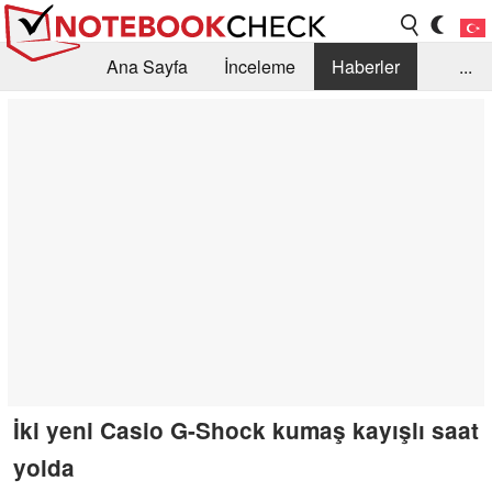
Ana Sayfa
İnceleme
Haberler
...
Öneri /SSS
Kütüphane
Satın Alma Rehberi
Arama
İletişim
İki yeni Casio G-Shock kumaş kayışlı saat
yolda