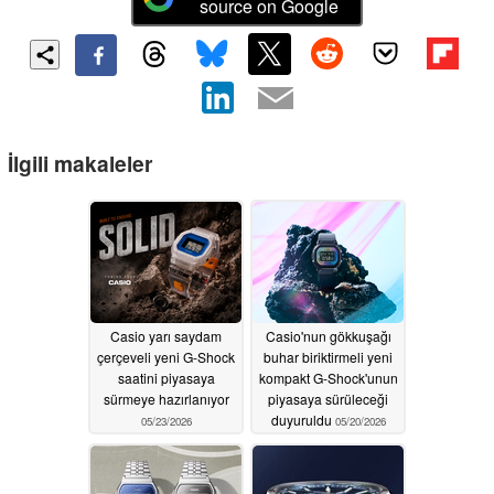
source on Google
İlgili makaleler
Casio yarı saydam
Casio'nun gökkuşağı
çerçeveli yeni G-Shock
buhar biriktirmeli yeni
saatini piyasaya
kompakt G-Shock'unun
sürmeye hazırlanıyor
piyasaya sürüleceği
duyuruldu
05/23/2026
05/20/2026