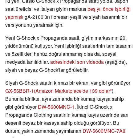
İki yeni Casio G-Shock x Propaganda saati yolda. Japon
saat üreticisi ve İtalyan giyim markası
beş yıl önce işbirliği
yapmıştı
gA-2100'ün floresan yeşili ve siyah tasarımlı bir
versiyonunu yaratmak için.
Yeni G-Shock x Propaganda saati, giyim markasının 20.
yıldönümünü kutluyor. Yeni işbirliği saatlerinin tam tasarımı
ve özellikleri henüz doğrulanmamış olsa da, sosyal
medyada tanıtıldılar.
adresindeki son videoda
(aşağıda),
siyah ve beyaz G-Shock'lar görülebilir.
Siyah G-Shock saatin kırmızı bir ekranı var gibi görünüyor
GX-56BBR-1
(Amazon Marketplace'de 139 dolar
).
Bununla birlikte, aynı zamanda bir kumaş kayışa sahip
gibi görünüyor
DW-5600MNC-1
. İkinci G-Shock x
Propaganda Clothing saatinin kumaş kayış üzerinde sarı
desenli beyaz bir kasaya sahip olduğu görülüyor. Bu
durum, yakın zamanda yayımlanan
DW-5600MNC-7A8