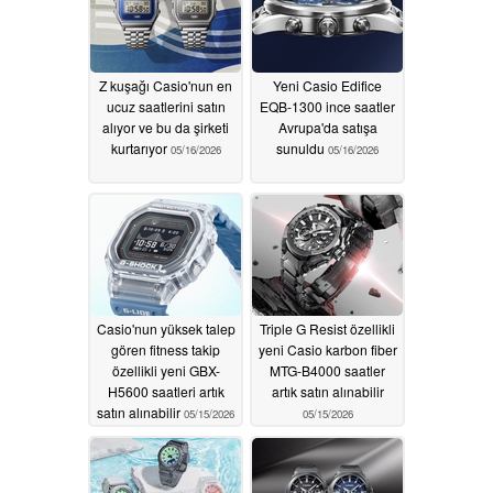
Z kuşağı Casio'nun en
Yeni Casio Edifice
ucuz saatlerini satın
EQB-1300 ince saatler
alıyor ve bu da şirketi
Avrupa'da satışa
kurtarıyor
sunuldu
05/16/2026
05/16/2026
Casio'nun yüksek talep
Triple G Resist özellikli
gören fitness takip
yeni Casio karbon fiber
özellikli yeni GBX-
MTG-B4000 saatler
H5600 saatleri artık
artık satın alınabilir
satın alınabilir
05/15/2026
05/15/2026