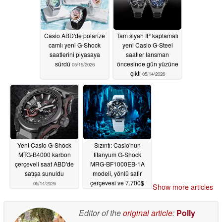
Casio ABD'de polarize
Tam siyah IP kaplamalı
camlı yeni G-Shock
yeni Casio G-Steel
saatlerini piyasaya
saatler lansman
sürdü
öncesinde gün yüzüne
05/15/2026
çıktı
05/14/2026
Yeni Casio G-Shock
Sızıntı: Casio'nun
MTG-B4000 karbon
titanyum G-Shock
çerçeveli saat ABD'de
MRG-BF1000EB-1A
satışa sunuldu
modeli, yönlü safir
çerçevesi ve 7.700$
05/14/2026
Show more articles
fiyat etiketi ile gün
yüzüne çıkıyor
05/13/2026
Editor of the
original article
:
Polly