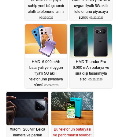
sahip yeni bütçe sınıfı
uygun fiyatlı 5G akıllı
akıllı telefonunu tanıttı
telefonunu piyasaya
sürdü
05/22/2026
05/22/2026
HMD, 6.000 mAh
HMD Thunder Pro
bataryalı yeni uygun
6.000 mAh batarya ve
fiyatlı 5G akıllı
sıra dışı tasarımıyla
telefonunu piyasaya
sızdı
05/22/2026
sürdü
05/22/2026
Xiaomi, 200MP Leica
Bu telefonun bataryası
kamera ve parlak
ve performansı rekabet