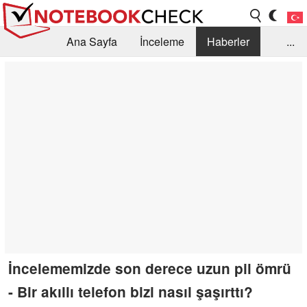
Ana Sayfa
İnceleme
Haberler
...
Öneri /SSS
Kütüphane
Satın Alma Rehberi
Arama
İletişim
İncelememizde son derece uzun pil ömrü
- Bir akıllı telefon bizi nasıl şaşırttı?