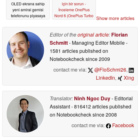
OLED ekrana sahip
için bir sorun -
yeni amiral gemisi
İnceleme OnePlus
telefonunu piyasaya
Nord 6 (OnePlus Turbo
Show more articles
sürdü
6) Akıllı Telefon
05/21/2026
05/20/2026
Editor of the
original article
:
Florian
Schmitt
- Managing Editor Mobile
-
1581 articles published on
Notebookcheck
since 2009
contact me via:
@FloSchmi26
,
LinkedIn
,
Xing
Translator:
Ninh Ngoc Duy
- Editorial
Assistant
- 816412 articles published
on Notebookcheck
since 2008
contact me via:
Facebook