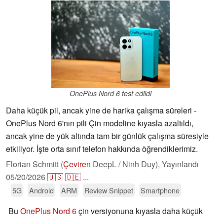
OnePlus Nord 6 test edildi
Daha küçük pil, ancak yine de harika çalışma süreleri -
OnePlus Nord 6'nın pili Çin modeline kıyasla azaltıldı,
ancak yine de yük altında tam bir günlük çalışma süresiyle
etkiliyor. İşte orta sınıf telefon hakkında öğrendiklerimiz.
Florian Schmitt (
Çeviren
DeepL / Ninh Duy),
Yayınlandı
05/20/2026
🇺🇸
🇩🇪
...
5G
Android
ARM
Review Snippet
Smartphone
Bu
OnePlus Nord 6
çin versiyonuna kıyasla daha küçük