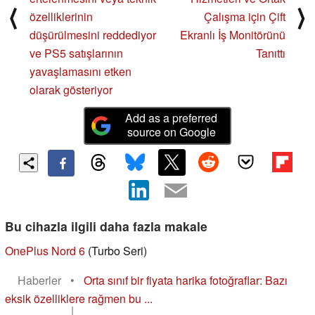
⟨
⟩
özelliklerinin
Çalışma için Çift
düşürülmesini reddediyor
Ekranlı İş Monitörünü
ve PS5 satışlarının
Tanıttı
yavaşlamasını etken
olarak gösteriyor
Add as a preferred
source on Google
Bu cihazla ilgili daha fazla makale
OnePlus Nord 6
(Turbo Seri)
Haberler
•
Orta sınıf bir fiyata harika fotoğraflar: Bazı
eksik özelliklere rağmen bu ...
|