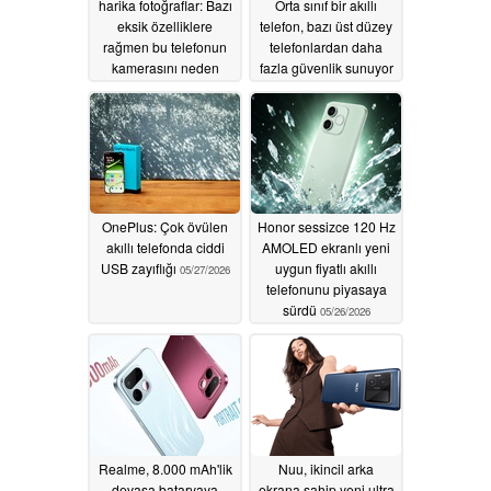
harika fotoğraflar: Bazı
Orta sınıf bir akıllı
eksik özelliklere
telefon, bazı üst düzey
rağmen bu telefonun
telefonlardan daha
kamerasını neden
fazla güvenlik sunuyor
seviyoruz?
05/27/2026
05/27/2026
OnePlus: Çok övülen
Honor sessizce 120 Hz
akıllı telefonda ciddi
AMOLED ekranlı yeni
USB zayıflığı
uygun fiyatlı akıllı
05/27/2026
telefonunu piyasaya
sürdü
05/26/2026
Realme, 8.000 mAh'lik
Nuu, ikincil arka
devasa bataryaya
ekrana sahip yeni ultra