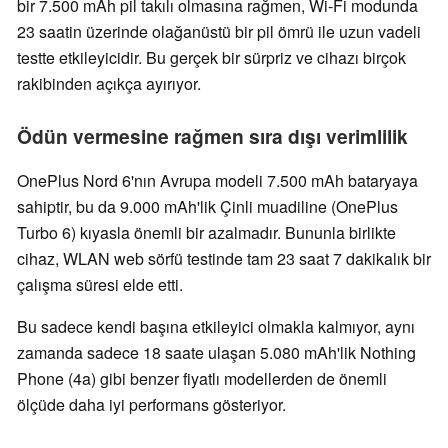
bir 7.500 mAh pil takılı olmasına rağmen, Wi-Fi modunda
23 saatin üzerinde olağanüstü bir pil ömrü ile uzun vadeli
testte etkileyicidir. Bu gerçek bir sürpriz ve cihazı birçok
rakibinden açıkça ayırıyor.
Ödün vermesine rağmen sıra dışı verimlilik
OnePlus Nord 6'nın Avrupa modeli 7.500 mAh bataryaya
sahiptir, bu da 9.000 mAh'lik Çinli muadiline (OnePlus
Turbo 6) kıyasla önemli bir azalmadır. Bununla birlikte
cihaz, WLAN web sörfü testinde tam 23 saat 7 dakikalık bir
çalışma süresi elde etti.
Bu sadece kendi başına etkileyici olmakla kalmıyor, aynı
zamanda sadece 18 saate ulaşan 5.080 mAh'lik Nothing
Phone (4a) gibi benzer fiyatlı modellerden de önemli
ölçüde daha iyi performans gösteriyor.