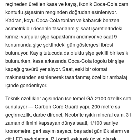
reçineden üretilen kasa ve kayış, ikonik Coca-Cola cam
konturlu şişesinin renginden doğrudan esinleniyor.
Kadran, koyu Coca-Cola tonları ve kabarcık benzeri
asimetrik bir desenle tasarlanmış; saat işaretlerindeki
kırmızı vurgular şişe kapaklarını andırıyor ve saat 9
konumunda şişe şeklindeki gün göstergesi ibresi
bulunuyor. Kayış tutucuda da oluklu şişe şekilli bir kesik
bulunurken, kasa arkasında Coca-Cola logolu bir şişe
kapağı gravürü yer alıyor. Saat, eski bir otomat
makinesinden esinlenerek tasarlanmış özel bir ambalaj
içinde gönderiliyor.
Teknik özellikler açısından ise temel GA-2100 özellik seti
sunuluyor — Carbon Core Guard yapı, 200 metre su
geçirmezlik, darbe direnci, Neobrite ışıklı mineral cam, 31
zaman dilimini kapsayan dünya saati, 1/100 saniye
kronometre, geri sayım sayacı, beş adet günlük alarm ve
çift LED aydınlatma. Pil ömrü yaklaşık üç yıl olarak