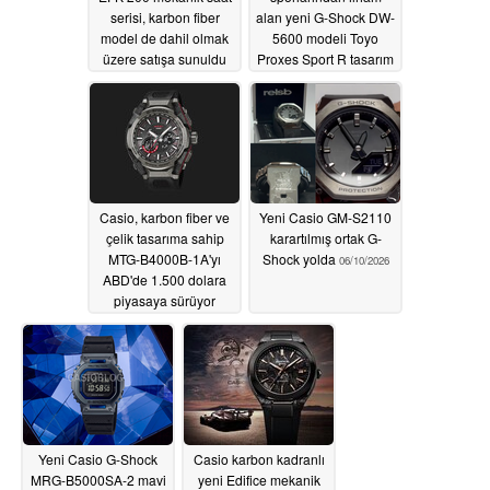
serisi, karbon fiber
alan yeni G-Shock DW-
model de dahil olmak
5600 modeli Toyo
üzere satışa sunuldu
Proxes Sport R tasarım
ipuçlarına sahiptir
06/12/2026
06/11/2026
Casio, karbon fiber ve
Yeni Casio GM-S2110
çelik tasarıma sahip
karartılmış ortak G-
MTG-B4000B-1A'yı
Shock yolda
06/10/2026
ABD'de 1.500 dolara
piyasaya sürüyor
06/10/2026
Yeni Casio G-Shock
Casio karbon kadranlı
MRG-B5000SA-2 mavi
yeni Edifice mekanik