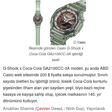
ⓘ Casio
Resimde görülen Casio G-Shock x
Coca-Cola GA2100CC-3A işbirliği
saati.
G-Shock x Coca-Cola GA2100CC-3A modeli, şu anda ABD
Casio web sitesinde 200 $ fiyatla satışa sunulmuştur. Sınırlı
sayıda üretilen bu işbirliği ürünü, klasik Coca-Cola konturlu
şişesinden ilham alan yarı saydam yeşil, biyo-bazlı reçine
kasaya ve kayışa sahip olup, içecek markasının 140. yıl
dönümünü kutluyor.
Anubhav Sharma (
Çeviren
DeepL / Ninh Duy),
Yayınlandı