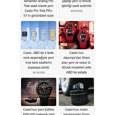
tamamen analog Pro
yaptığı yeni G-Shock
Trek saati olarak yeni
işbirliği saati sızdırıldı
Casio Pro Trek PRJ-
06/20/2026
01’in görüntüleri sızdı
06/22/2026
Casio, ABD’de 4 farklı
Casio’nun
renk seçeneğiyle yeni
Japonya’dan ilham
ince kare saatlerini
alan yeni ve cesur G-
piyasaya sürdü
Shock modelleri artık
ABD’de satışta
06/18/2026
06/17/2026
Casio'nun yeni Edifice
Casio'nun motor
EFK-200 mekanik saat
sporlarından ilham