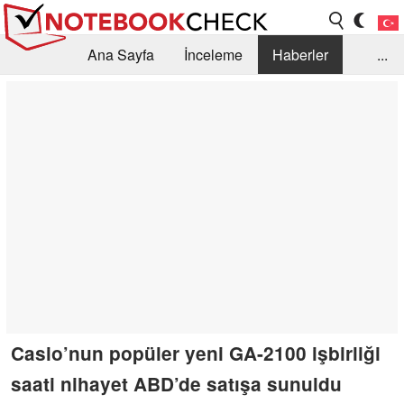
Ana Sayfa
İnceleme
Haberler
...
Öneri /SSS
Kütüphane
Satın Alma Rehberi
Arama
İletişim
Casio’nun popüler yeni GA-2100 işbirliği
saati nihayet ABD’de satışa sunuldu