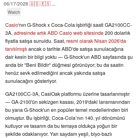
06/17/2026
🇺🇸
🇪🇸
...
Watch
Casio
'nın G-Shock x Coca-Cola işbirliği saati GA2100CC-
3A,
adresinde artık ABD Casio web sitesinde
200 dolarlık
fiyatla satışa sunuldu. Saat,
resmi olarak Nisan 2026'da
tanıtılmıştı
ancak o tarihte ABD'de satışa sunulacağına
dair kesin bir bilgi yoktu — G-Shock'un ABD sayfasında şu
anda bir "Beni Bildir" düğmesi görünüyor; bu da saatin
henüz sevk edilmediğini ancak yakında satışa
sunulacağını gösteriyor.
GA2100CC-3A, CasiOak platformu üzerine tasarlanmıştır
— GA-2100'ün sekizgen kasası, 2019'daki lansmanından
bu yana G-Shock'un en popüler temel modellerinden biri
olmuştur. Bu işbirliği, Coca-Cola’nın 140. yıl dönümünü
kutluyor ve tasarım da bu temaya oldukça yoğun bir
şekilde odaklanıyor. Yarı saydam yeşil, biyo-bazlı