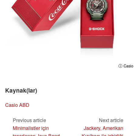
ⓘ Casio
Kaynak(lar)
Casio ABD
Previous article
Next article
Minimalistler için
Jackery, Amerikan
tasarlanan Jaye Band
Kızılhaçı ile işbirliği