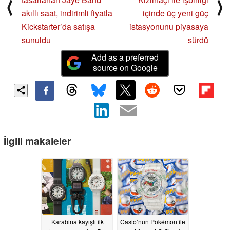
⟨
⟩
akıllı saat, indirimli fiyatla
içinde üç yeni güç
Kickstarter’da satışa
istasyonunu piyasaya
sunuldu
sürdü
Add as a preferred
source on Google
İlgili makaleler
Karabina kayışlı ilk
Casio’nun Pokémon ile