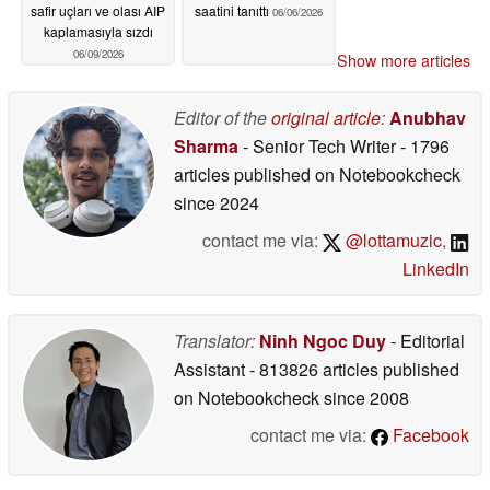
safir uçları ve olası AIP
saatini tanıttı
06/06/2026
kaplamasıyla sızdı
06/09/2026
Show more articles
Editor of the
original article
:
Anubhav
Sharma
- Senior Tech Writer
- 1796
articles published on Notebookcheck
since 2024
contact me via:
@lottamuzic
,
LinkedIn
Translator:
Ninh Ngoc Duy
- Editorial
Assistant
- 813826 articles published
on Notebookcheck
since 2008
contact me via:
Facebook