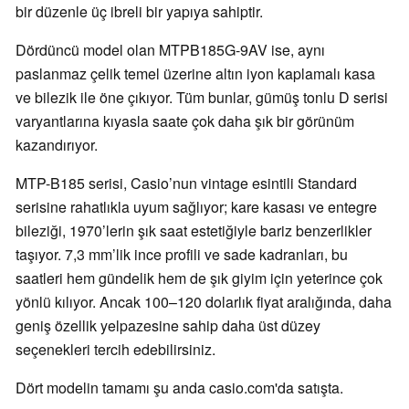
bir düzenle üç ibreli bir yapıya sahiptir.
Dördüncü model olan MTPB185G-9AV ise, aynı
paslanmaz çelik temel üzerine altın iyon kaplamalı kasa
ve bilezik ile öne çıkıyor. Tüm bunlar, gümüş tonlu D serisi
varyantlarına kıyasla saate çok daha şık bir görünüm
kazandırıyor.
MTP-B185 serisi, Casio’nun vintage esintili Standard
serisine rahatlıkla uyum sağlıyor; kare kasası ve entegre
bileziği, 1970’lerin şık saat estetiğiyle bariz benzerlikler
taşıyor. 7,3 mm’lik ince profili ve sade kadranları, bu
saatleri hem gündelik hem de şık giyim için yeterince çok
yönlü kılıyor. Ancak 100–120 dolarlık fiyat aralığında, daha
geniş özellik yelpazesine sahip daha üst düzey
seçenekleri tercih edebilirsiniz.
Dört modelin tamamı şu anda casio.com'da satışta.