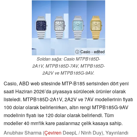
ⓘ Casio - edited
Soldan sağa: Casio MTPB185D-
2A1V, MTPB185D-7AV, MTPB185D-
2A2V ve MTPB185G-9AV.
Casio, ABD web sitesinde MTP-B185 serisinden dört yeni
saati Haziran 2026’da piyasaya sürülecek ürünler olarak
listeledi. MTPB185D-2A1V, 2A2V ve 7AV modellerinin fiyatı
100 dolar olarak belirlenirken, altın rengi MTPB185G-9AV
modelinin fiyatı ise 120 dolar olarak belirlendi. Tüm
modeller 40 mm'lik kare paslanmaz çelik kasaya sahip.
Anubhav Sharma (
Çeviren
DeepL / Ninh Duy),
Yayınlandı