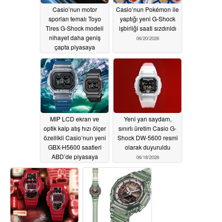
Casio’nun motor
Casio’nun Pokémon ile
sporları temalı Toyo
yaptığı yeni G-Shock
Tires G-Shock modeli
işbirliği saati sızdırıldı
nihayet daha geniş
06/20/2026
çapta piyasaya
sürülüyor
06/24/2026
MIP LCD ekran ve
Yeni yarı saydam,
optik kalp atış hızı ölçer
sınırlı üretim Casio G-
özellikli Casio’nun yeni
Shock DW-5600 resmi
GBX-H5600 saatleri
olarak duyuruldu
ABD’de piyasaya
06/18/2026
sürüldü
06/18/2026