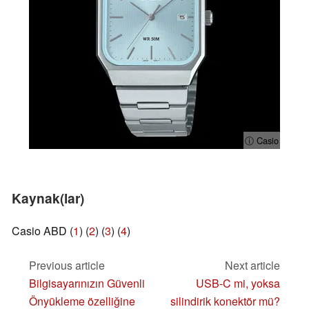
ⓘ Casio
Kaynak(lar)
Casio ABD (
1
) (
2
) (
3
) (
4
)
Previous article
Next article
Bilgisayarınızın Güvenli
USB-C mi, yoksa
Önyükleme özelliğine
silindirik konektör mü?