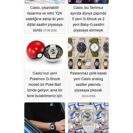
Casio, çıkarılabilir
Casio, bu Temmuz
tasarıma ve retro Y2K
ayında dünya çapında
estetiğine sahip iki yeni
5 yeni G-Shock ve 2
dijital saatini piyasaya
yeni Baby-G saatini
sürdü
piyasaya sürmeye
07/06/2026
hazırlanıyor
07/03/2026
Casio’nun yeni
Paslanmaz çelik kasalı
Pokémon G-Shock
yeni Casio analog
modeli bir Poké Ball
saatler yakında
içinde geliyor, ama bir
piyasaya çıkacak
tane bulabilmeniz için
06/24/2026
bol şans
06/26/2026