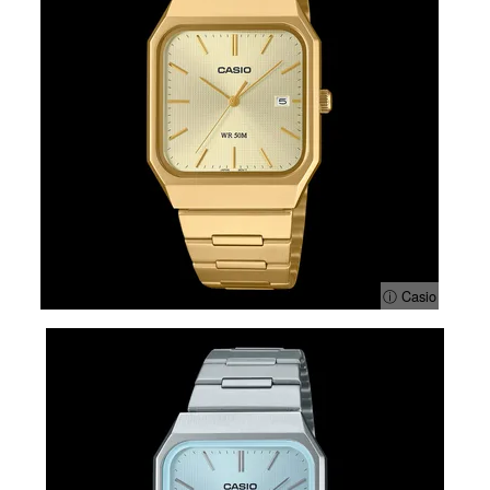
ⓘ Casio