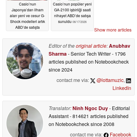
Casio’nun
Casio’nun popüler yeni
Japonya’dan ilham
GA-2100 işbirliği saati
alan yeni ve cesur G-
nihayet ABD’de satışa
Shock modelleri artık
sunuldu
06/17/2026
ABD’de satışta
Show more articles
06/17/2026
Editor of the
original article
:
Anubhav
Sharma
- Senior Tech Writer
- 1796
articles published on Notebookcheck
since 2024
contact me via:
@lottamuzic
,
LinkedIn
Translator:
Ninh Ngoc Duy
- Editorial
Assistant
- 814621 articles published
on Notebookcheck
since 2008
contact me via:
Facebook