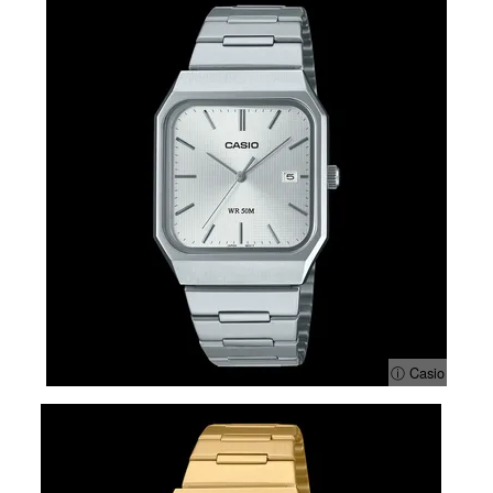
ⓘ Casio