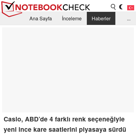
Ana Sayfa
İnceleme
Haberler
...
Öneri /SSS
Kütüphane
Satın Alma Rehberi
Arama
İletişim
Casio, ABD’de 4 farklı renk seçeneğiyle
yeni ince kare saatlerini piyasaya sürdü