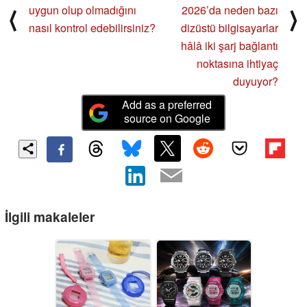
uygun olup olmadığını
2026’da neden bazı
⟨
⟩
nasıl kontrol edebilirsiniz?
dizüstü bilgisayarlar
hâlâ iki şarj bağlantı
noktasına ihtiyaç
duyuyor?
Add as a preferred
source on Google
İlgili makaleler