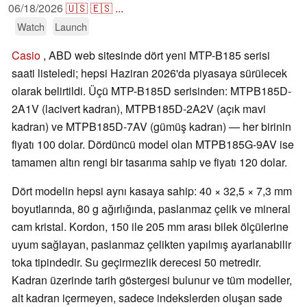
06/18/2026
🇺🇸
🇪🇸
...
Watch
Launch
Casio
, ABD web sitesinde dört yeni MTP-B185 serisi
saati listeledi; hepsi Haziran 2026'da piyasaya sürülecek
olarak belirtildi. Üçü MTP-B185D serisinden: MTPB185D-
2A1V (lacivert kadran), MTPB185D-2A2V (açık mavi
kadran) ve MTPB185D-7AV (gümüş kadran) — her birinin
fiyatı 100 dolar. Dördüncü model olan MTPB185G-9AV ise
tamamen altın rengi bir tasarıma sahip ve fiyatı 120 dolar.
Dört modelin hepsi aynı kasaya sahip: 40 × 32,5 × 7,3 mm
boyutlarında, 80 g ağırlığında, paslanmaz çelik ve mineral
cam kristal. Kordon, 150 ile 205 mm arası bilek ölçülerine
uyum sağlayan, paslanmaz çelikten yapılmış ayarlanabilir
toka tipindedir. Su geçirmezlik derecesi 50 metredir.
Kadran üzerinde tarih göstergesi bulunur ve tüm modeller,
alt kadran içermeyen, sadece indekslerden oluşan sade