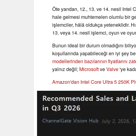
Öte yandan, 12., 13. ve 14. nesil Intel 
hale gelmesi muhtemelen olumlu bir geli
işlemciler, hâlâ oldukça yeteneklidir. H
13. veya 14. nesil işlemci, oyun ve oyun 
Bunun ideal bir durum olmadığını biliyor
koşullarında yapabileceği en iyi şey be
modellerinden bazılarının fiyatlarını za
yalnız değil;
Microsoft
ve
Valve
'ye kad
Amazon'dan Intel Core Ultra 5 250K Plus