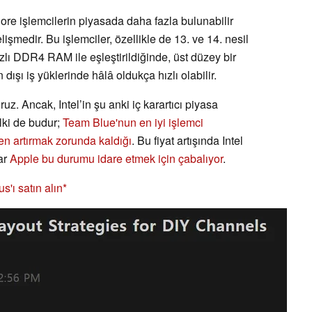
Core işlemcilerin piyasada daha fazla bulunabilir
şmedir. Bu işlemciler, özellikle de 13. ve 14. nesil
ızlı DDR4 RAM ile eşleştirildiğinde, üst düzey bir
dışı iş yüklerinde hâlâ oldukça hızlı olabilir.
uz. Ancak, Intel’in şu anki iç karartıcı piyasa
lki de budur;
Team Blue'nun en iyi işlemci
ten artırmak zorunda kaldığı
. Bu fiyat artışında Intel
ar
Apple bu durumu idare etmek için çabalıyor
.
'ı satın alın