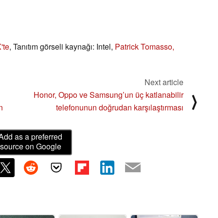
'te
, Tanıtım görseli kaynağı: Intel,
Patrick Tomasso,
Next article
Honor, Oppo ve Samsung’un üç katlanabilir
⟩
n
telefonunun doğrudan karşılaştırması
Add as a preferred
source on Google