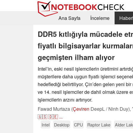
Ana Sayfa
İnceleme
Haberl
DDR5 kıtlığıyla mücadele etm
fiyatlı bilgisayarlar kurmal
geçmişten ilham alıyor
Intel’in, eski nesil işlemcilerin üretimini artırdı
müşterilere daha uygun fiyatlı işlemci seçene
hedeflediği belirtiliyor. Çin’den gelen yeni bir 
ve 14. nesil işlemciler de dahil olmak üzere
işlemcilerin arzını artırıyor.
Fawad Murtaza (
Çeviren
DeepL / Ninh Duy),
🇺🇸
🇩🇪
...
Intel
Desktop
CPU
Raptor Lake
Alder La