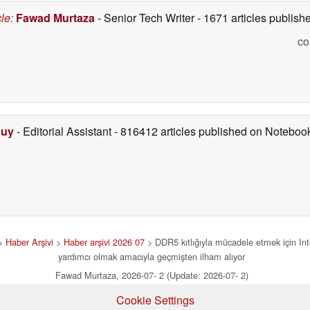
cle
:
Fawad Murtaza
- Senior Tech Writer
- 1671 articles publis
co
Duy
- Editorial Assistant
- 816412 articles published on Notebo
>
Haber Arşivi
>
Haber arşivi 2026 07
> DDR5 kıtlığıyla mücadele etmek için Intel,
yardımcı olmak amacıyla geçmişten ilham alıyor
Fawad Murtaza, 2026-07- 2 (Update: 2026-07- 2)
Cookie Settings