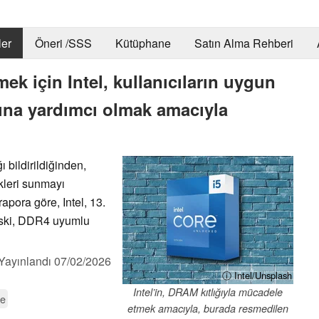
er
Öneri /SSS
Kütüphane
Satın Alma Rehberi
ek için Intel, kullanıcıların uygun
arına yardımcı olmak amacıyla
ğı bildirildiğinden,
kleri sunmayı
rapora göre, Intel, 13.
 eski, DDR4 uyumlu
Yayınlandı
07/02/2026
ⓘ Intel/Unsplash
Intel’in, DRAM kıtlığıyla mücadele
ke
etmek amacıyla, burada resmedilen