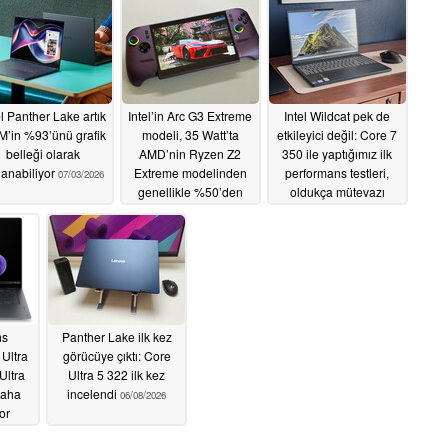
el Panther Lake artık
Intel’in Arc G3 Extreme
Intel Wildcat pek de
’in %93’ünü grafik
modeli, 35 Watt’ta
etkileyici değil: Core 7
belleği olarak
AMD’nin Ryzen Z2
350 ile yaptığımız ilk
lanabiliyor
Extreme modelinden
performans testleri,
07/03/2026
genellikle %50’den
oldukça mütevazı
fazla daha hızlıdır
sonuçlar ortaya
koyuyor
07/02/2026
07/02/2026
ns
Panther Lake ilk kez
 Ultra
görücüye çıktı: Core
Ultra
Ultra 5 322 ilk kez
daha
incelendi
06/08/2026
or