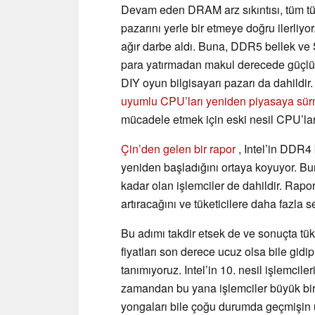
Devam eden DRAM arz sıkıntısı, tüm tük
pazarını yerle bir etmeye doğru ilerliyo
ağır darbe aldı. Buna, DDR5 bellek ve S
para yatırmadan makul derecede güçlü b
DIY oyun bilgisayarı pazarı da dahildi
uyumlu CPU’ları yeniden piyasaya sür
mücadele etmek için eski nesil CPU’lar
Çin’den gelen bir rapor
, Intel’in DDR4 
yeniden başladığını ortaya koyuyor. Bu
kadar olan işlemciler de dahildir. Rapor,
artıracağını ve tüketicilere daha fazla
Bu adımı takdir etsek de ve sonuçta tüket
fiyatları son derece ucuz olsa bile gid
tanımıyoruz. Intel’in 10. nesil işlemcil
zamandan bu yana işlemciler büyük bir
yongaları bile çoğu durumda geçmişin 