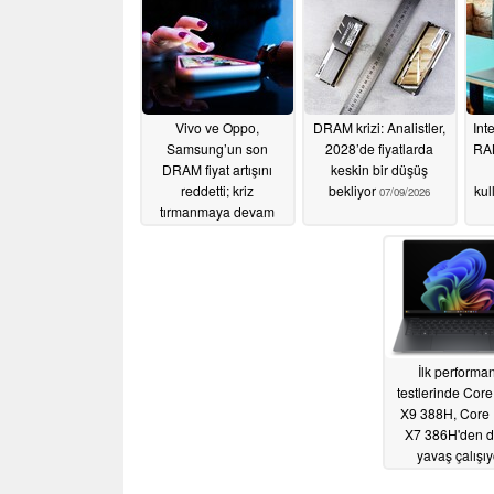
Vivo ve Oppo,
DRAM krizi: Analistler,
Int
Samsung’un son
2028’de fiyatlarda
RAM
DRAM fiyat artışını
keskin bir düşüş
reddetti; kriz
bekliyor
kul
07/09/2026
tırmanmaya devam
ediyor
07/22/2026
İlk performa
testlerinde Core
X9 388H, Core 
X7 386H'den 
yavaş çalışıy
06/13/2026