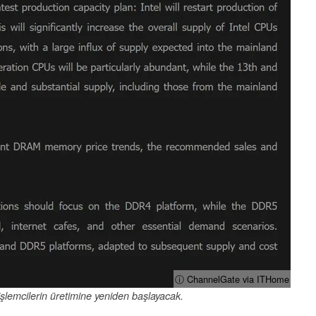
ⓘ ChannelGate via ITHome
 işlemcilerin üretimine yeniden başlayacak.