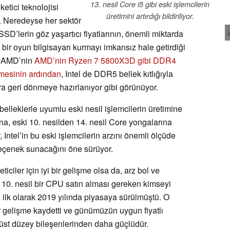
13. nesil Core i5 gibi eski işlemcilerin
etici teknolojisi
üretimini artırdığı bildiriliyor.
r. Neredeyse her sektör
SD’lerin göz yaşartıcı fiyatlarının, önemli miktarda
ir oyun bilgisayarı kurmayı imkansız hale getirdiği
r. AMD’nin
AMD’nin Ryzen 7 5800X3D gibi DDR4
mesinin ardından
, Intel de DDR5 bellek kıtlığıyla
a geri dönmeye hazırlanıyor gibi görünüyor.
belleklerle uyumlu eski nesil işlemcilerin üretimine
na, eski 10. nesilden 14. nesil Core yongalarına
 Intel’in bu eski işlemcilerin arzını önemli ölçüde
 seçenek sunacağını öne sürüyor.
iciler için iyi bir gelişme olsa da, arz bol ve
ip 10. nesil bir CPU satın alması gereken kimseyi
eri ilk olarak 2019 yılında piyasaya sürülmüştü. O
 gelişme kaydetti ve günümüzün uygun fiyatlı
üst düzey bileşenlerinden daha güçlüdür.