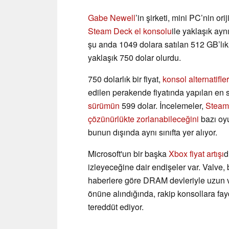
Gabe Newell
’in şirketi, mini PC’nin or
Steam Deck el konsolu
ile yaklaşık ayn
şu anda 1049 dolara satılan 512 GB’lı
yaklaşık 750 dolar olurdu.
750 dolarlık bir fiyat,
konsol alternatifle
edilen perakende fiyatında yapılan en
sürümün
599 dolar. İncelemeler,
Steam 
çözünürlükte zorlanabileceğini
bazı oyu
bunun dışında aynı sınıfta yer alıyor.
Microsoft'un bir başka
Xbox fiyat artışı
d
izleyeceğine dair endişeler var. Valve,
haberlere göre DRAM devleriyle uzun v
önüne alındığında, rakip konsollara f
tereddüt ediyor.