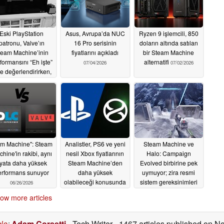
Eski PlayStation
Asus, Avrupa’da NUC
Ryzen 9 işlemcili, 850
patronu, Valve’ın
16 Pro serisinin
doların altında satılan
team Machine’inin
fiyatlarını açıkladı
bir Steam Machine
formansını “Eh işte”
alternatifi
07/04/2026
07/02/2026
e değerlendirirken,
konsol benzeri
deneyimini övdü
07/04/2026
im Machine": Steam
Analistler, PS6 ve yeni
Steam Machine ve
hine'in rakibi, aynı
nesil Xbox fiyatlarının
Halo: Campaign
iyata daha yüksek
Steam Machine’den
Evolved birbirine pek
erformans sunuyor
daha yüksek
uymuyor; zira resmi
olabileceği konusunda
sistem gereksinimleri
06/26/2026
uyarıyor
Steam Machine’i
06/24/2026
ow more articles
“Düşük” seviyesine
yerleştiriyor
06/24/2026
cle
:
Adam Corsetti
- Tech Writer
- 1467 articles published on 