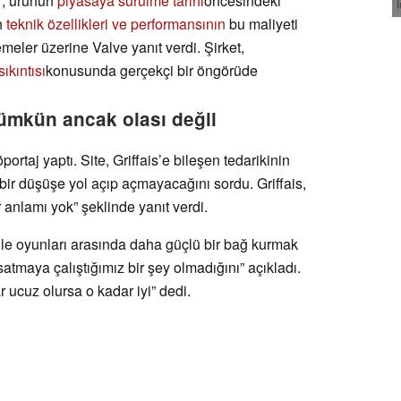
, ürünün
piyasaya sürülme tarihi
öncesindeki
n
teknik özellikleri ve performansının
bu maliyeti
emeler üzerine Valve yanıt verdi. Şirket,
sıkıntısı
konusunda gerçekçi bir öngörüde
ümkün ancak olası değil
röportaj yaptı. Site, Griffais’e bileşen tedarikinin
bir düşüşe yol açıp açmayacağını sordu. Griffais,
 anlamı yok” şeklinde yanıt verdi.
 ile oyunları arasında daha güçlü bir bağ kurmak
tmaya çalıştığımız bir şey olmadığını” açıkladı.
 ucuz olursa o kadar iyi” dedi.