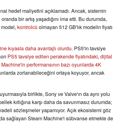
ijinal hedef maliyetini açıklamadı. Ancak, sistemin
ı oranda bir artış yaşadığını ima etti. Bu durumda,
k model,
kontrolcü
olmayan 512 GB'lık modelin fiyatı
rine kıyasla daha avantajlı olurdu
. PS5'in tavsiye
 son
PS5 tavsiye edilen perakende fiyatındaki
,
dijital
Machine'in performansının bazı oyunlarda 4K
nlarda zorlanabileceğini ortaya koyuyor, ancak
uyurmasıyla birlikte, Sony ve Valve'ın da aynı yolu
 bellek kıtlığına karşı daha da savunmasız durumda;
adeli sözleşmeler yapamıyor. Açık ekosistemi göz
ayda sağlayan Steam Machine'i sübvanse etmekte de