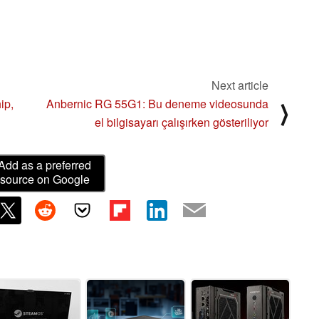
Next article
ip,
Anbernic RG 55G1: Bu deneme videosunda
⟩
el bilgisayarı çalışırken gösteriliyor
Add as a preferred
source on Google