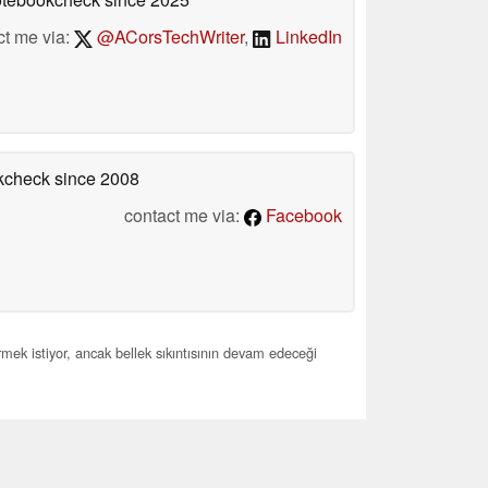
ct me via:
@ACorsTechWriter
,
LinkedIn
okcheck
since 2008
contact me via:
Facebook
mek istiyor, ancak bellek sıkıntısının devam edeceği