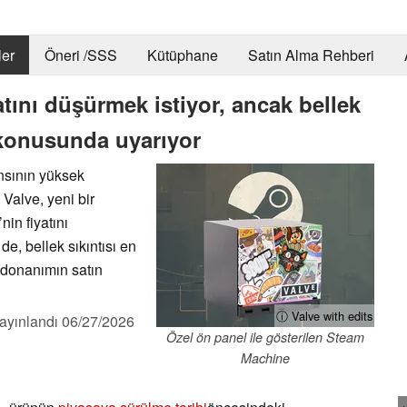
er
Öneri /SSS
Kütüphane
Satın Alma Rehberi
tını düşürmek istiyor, ancak bellek
 konusunda uyarıyor
nsının yüksek
 Valve, yeni bir
nin fiyatını
de, bellek sıkıntısı en
 donanımın satın
ⓘ Valve with edits
ayınlandı
06/27/2026
Özel ön panel ile gösterilen Steam
Machine