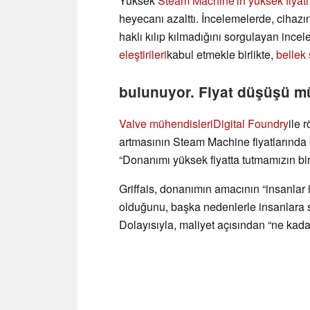
Yüksek
Steam Machine'in yüksek fiyatı
heyecanı azalttı. İncelemelerde, cihazı
haklı kılıp kılmadığını sorgulayan incel
eleştirileri
kabul etmekle birlikte,
bellek 
bulunuyor. Fiyat düşüşü m
Valve mühendisleri
Digital Foundry
ile 
artmasının Steam Machine fiyatlarında 
“Donanımı yüksek fiyatta tutmamızın bir
Griffais, donanımın amacının “insanlar
olduğunu, başka nedenlerle insanlara sa
Dolayısıyla, maliyet açısından “ne kadar