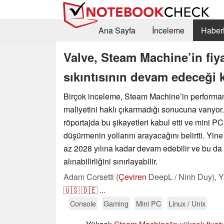
Ana Sayfa
İnceleme
Haberl
Valve, Steam Machine’in fiya
sıkıntısının devam edeceği
Birçok inceleme, Steam Machine’in performa
maliyetini haklı çıkarmadığı sonucuna varıyor.
röportajda bu şikayetleri kabul etti ve mini PC’
düşürmenin yollarını arayacağını belirtti. Yine 
az 2028 yılına kadar devam edebilir ve bu da
alınabilirliğini sınırlayabilir.
Adam Corsetti (
Çeviren
DeepL / Ninh Duy),
Y
🇺🇸
🇩🇪
...
Console
Gaming
Mini PC
Linux / Unix