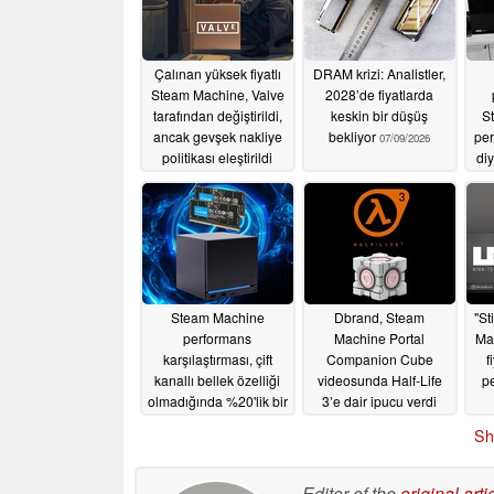
Çalınan yüksek fiyatlı
DRAM krizi: Analistler,
Steam Machine, Valve
2028’de fiyatlarda
tarafından değiştirildi,
keskin bir düşüş
S
ancak gevşek nakliye
bekliyor
per
07/09/2026
politikası eleştirildi
diy
07/20/2026
Steam Machine
Dbrand, Steam
"St
performans
Machine Portal
Mac
karşılaştırması, çift
Companion Cube
f
kanallı bellek özelliği
videosunda Half-Life
p
olmadığında %20'lik bir
3’e dair ipucu verdi
performans kaybı
06/27/2026
Sh
olduğunu gösteriyor
07/01/2026
Editor of the
original arti