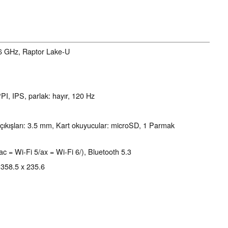
.6 GHz, Raptor Lake-U
PI, IPS, parlak: hayır, 120 Hz
ıkışları: 3.5 mm, Kart okuyucular: microSD, 1 Parmak
ac = Wi-Fi 5/ax = Wi-Fi 6/), Bluetooth 5.3
x 358.5 x 235.6