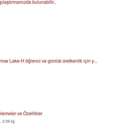
şılaştırmamızda bulunabilir.
.
ow Lake-H öğrenci ve günlük üretkenlik için y...
lemeler ve Özellikler
, 2.09 kg