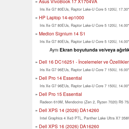
Asus VivoBook 17 X1704VA
Iris Xe G7 80EUs, Raptor Lake-U Core 5 120U, 17.30"
HP Laptop 14-ep1000
Iris Xe G7 80EUs, Raptor Lake-U Core 5 120U, 14.00"
Medion Signium 14 S1
Iris Xe G7 80EUs, Raptor Lake-U Core 5 120U, 14.00"
Aynı
Ekran boyutunda ve/veya ağırlık
Dell 16 DC16251 - İncelemeler ve Özellikler
Iris Xe G7 96EUs, Raptor Lake-U Core 7 150U, 16.00"
Dell Pro 14 Essential
Iris Xe G7 96EUs, Raptor Lake-U Core 7 150U, 14.00"
Dell Pro 15 Essential
Radeon 610M, Mendocino (Zen 2, Ryzen 7020) R5 752
Dell XPS 14 (2026) DA14260
Intel Graphics 4 Xe3 PTL, Panther Lake Ultra X7 358H
Dell XPS 16 (2026) DA16260