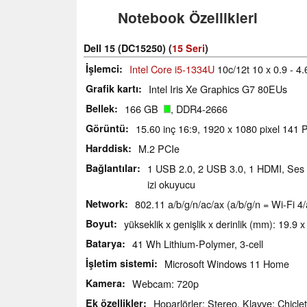
Notebook Özellikleri
Dell 15 (DC15250) (
15 Seri
)
İşlemci
Intel Core i5-1334U
10c/12t 10 x 0.9 - 4
Grafik kartı
Intel Iris Xe Graphics G7 80EUs
Bellek
166 GB
, DDR4-2666
Görüntü
15.60 inç 16:9, 1920 x 1080 pixel 141 P
Harddisk
M.2 PCIe
Bağlantılar
1 USB 2.0, 2 USB 3.0, 1 HDMI, Ses ç
izi okuyucu
Network
802.11 a/b/g/n/ac/ax (a/b/g/n = Wi-Fi 4/
Boyut
yükseklik x genişlik x derinlik (mm): 19.9 
Batarya
41 Wh Lithium-Polymer, 3-cell
İşletim sistemi
Microsoft Windows 11 Home
Kamera
Webcam: 720p
Ek özellikler
Hoparlörler: Stereo, Klavye: Chiclet