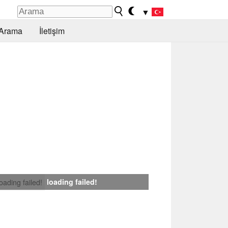
▼
Arama
İletişim
loading failed!
loading failed!