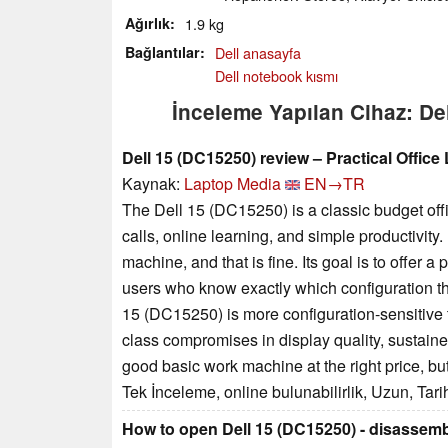
Ağırlık
1.9 kg
Bağlantılar
Dell anasayfa
Dell notebook kısmı
İnceleme Yapılan Cihaz: De
Dell 15 (DC15250) review – Practical Office
Kaynak:
Laptop Media
EN→TR
The Dell 15 (DC15250) is a classic budget offi
calls, online learning, and simple productivity
machine, and that is fine. Its goal is to offer a
users who know exactly which configuration the
15 (DC15250) is more configuration-sensitive t
class compromises in display quality, sustained 
good basic work machine at the right price, but
Tek İnceleme, online bulunabilirlik, Uzun, Tar
How to open Dell 15 (DC15250) - disassem