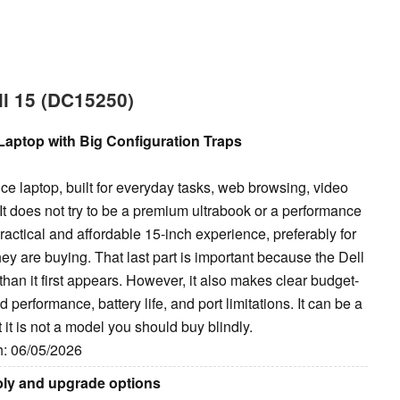
ll 15 (DC15250)
 Laptop with Big Configuration Traps
ce laptop, built for everyday tasks, web browsing, video
. It does not try to be a premium ultrabook or a performance
 practical and affordable 15-inch experience, preferably for
y are buying. That last part is important because the Dell
han it first appears. However, it also makes clear budget-
performance, battery life, and port limitations. It can be a
 it is not a model you should buy blindly.
ih: 06/05/2026
bly and upgrade options