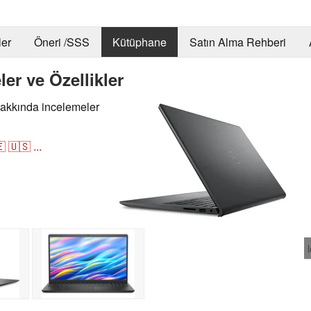
er
Öneri /SSS
Kütüphane
Satın Alma Rehberi
ler ve Özellikler
hakkında incelemeler

🇺🇸
...