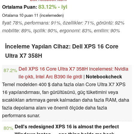
83.12%
- iyi
Ortalama Puan:
Ortalama
10
puan
11
(incelemeden)
fiyat: 78%, performans: 91%, özellikler: 71%, görüntü: 92%
mobilite: 89%, işcilik: 90%, ergonomi: 83%, emilim: 90%
İnceleme Yapılan Cihaz: Dell XPS 16 Core
Ultra X7 358H
Dell XPS 16 Core Ultra X7 358H incelemesi: Nvidia
87.2%
ile çıktı, Intel Arc B390 ile girdi
|
Notebookcheck
Temel modelden 400 $ daha fazla olan Core Ultra X7 XPS
16 yapılandırması, fan gürültüsünü, güç tüketimini veya
sıcaklıkları artırmaya gerek kalmadan daha fazla RAM, daha
fazla depolama alanı ve önemli ölçüde daha fazla
performans sunar.
Dell's redesigned XPS 16 is almost the perfect
80%