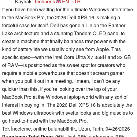
Kaynak:
Techaeris
EN→TR
If you have been waiting for the ultimate Windows alternative
to the MacBook Pro, the 2026 Dell XPS 16 is making a
forceful case for itself. Dell has gone all-in on the Panther
Lake architecture and a stunning Tandem OLED panel to
create a machine that finally balances raw power with the
kind of battery life we usually only see from Apple. This
specific spec—with the Intel Core Ultra X7 358H and 32 GB
of RAM—is positioned as the sweet spot for creators who
require a mobile powerhouse that doesn’t scream gamer
when you pull it out in a meeting. I mean, I can’t be any
quicker than this. If you’re looking over the top of your
MacBook Pro at the Windows laptop world with any sort of
interest in buying in. The 2026 Dell XPS 16 is absolutely the
best Windows ultrabook with svelte looks and big muscles to
go head-to-head with the MacBook Pro.
Tek İnceleme, online bulunabilirlik, Uzun, Tarih: 04/26/2026
Puanlama:
Total Puan
: 96% fiyat: 95% performans: 95%