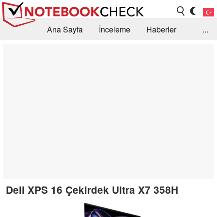
Ana Sayfa
İnceleme
Haberler
...
Öneri /SSS
Kütüphane
Satın Alma Rehberi
Arama
İletişim
Dell XPS 16 Çekirdek Ultra X7 358H