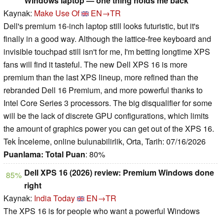
Windows laptop — one thing holds me back
Kaynak:
Make Use Of
EN→TR
Dell's premium 16-inch laptop still looks futuristic, but it's
finally in a good way. Although the lattice-free keyboard and
invisible touchpad still isn't for me, I'm betting longtime XPS
fans will find it tasteful. The new Dell XPS 16 is more
premium than the last XPS lineup, more refined than the
rebranded Dell 16 Premium, and more powerful thanks to
Intel Core Series 3 processors. The big disqualifier for some
will be the lack of discrete GPU configurations, which limits
the amount of graphics power you can get out of the XPS 16.
Tek İnceleme, online bulunabilirlik, Orta, Tarih: 07/16/2026
Puanlama:
Total Puan
: 80%
Dell XPS 16 (2026) review: Premium Windows done
85%
right
Kaynak:
India Today
EN→TR
The XPS 16 is for people who want a powerful Windows