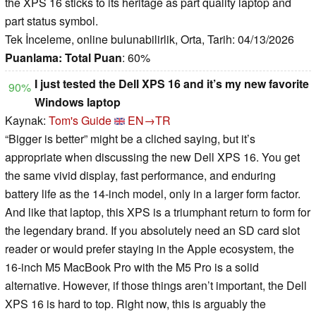
the XPS 16 sticks to its heritage as part quality laptop and
part status symbol.
Tek İnceleme, online bulunabilirlik, Orta, Tarih: 04/13/2026
Puanlama:
Total Puan
: 60%
I just tested the Dell XPS 16 and it’s my new favorite
90%
Windows laptop
Kaynak:
Tom's Guide
EN→TR
“Bigger is better” might be a cliched saying, but it’s
appropriate when discussing the new Dell XPS 16. You get
the same vivid display, fast performance, and enduring
battery life as the 14-inch model, only in a larger form factor.
And like that laptop, this XPS is a triumphant return to form for
the legendary brand. If you absolutely need an SD card slot
reader or would prefer staying in the Apple ecosystem, the
16-inch M5 MacBook Pro with the M5 Pro is a solid
alternative. However, if those things aren’t important, the Dell
XPS 16 is hard to top. Right now, this is arguably the