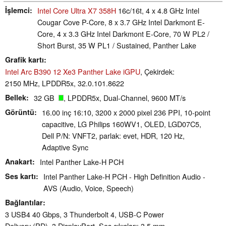
İşlemci
Intel Core Ultra X7 358H
16c/16t, 4 x 4.8 GHz Intel
Cougar Cove P-Core, 8 x 3.7 GHz Intel Darkmont E-
Core, 4 x 3.3 GHz Intel Darkmont E-Core, 70 W PL2 /
Short Burst, 35 W PL1 / Sustained, Panther Lake
Grafik kartı
Intel Arc B390 12 Xe3 Panther Lake iGPU
, Çekirdek:
2150 MHz, LPDDR5x, 32.0.101.8622
Bellek
32 GB
, LPDDR5x, Dual-Channel, 9600 MT/s
Görüntü
16.00 inç 16:10, 3200 x 2000 pixel 236 PPI, 10-point
capacitive, LG Philips 160WV1, OLED, LGD07C5,
Dell P/N: VNFT2, parlak: evet, HDR, 120 Hz,
Adaptive Sync
Anakart
Intel Panther Lake-H PCH
Ses kartı
Intel Panther Lake-H PCH - High Definition Audio -
AVS (Audio, Voice, Speech)
Bağlantılar
3 USB4 40 Gbps, 3 Thunderbolt 4, USB-C Power
Delivery (PD), 3 DisplayPort, Ses çıkışları: 3.5 mm