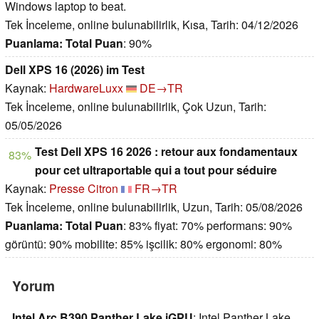
Windows laptop to beat.
Tek İnceleme, online bulunabilirlik, Kısa, Tarih: 04/12/2026
Puanlama:
Total Puan
: 90%
Dell XPS 16 (2026) im Test
Kaynak:
HardwareLuxx
DE→TR
Tek İnceleme, online bulunabilirlik, Çok Uzun, Tarih:
05/05/2026
Test Dell XPS 16 2026 : retour aux fondamentaux
83%
pour cet ultraportable qui a tout pour séduire
Kaynak:
Presse Citron
FR→TR
Tek İnceleme, online bulunabilirlik, Uzun, Tarih: 05/08/2026
Puanlama:
Total Puan
: 83% fiyat: 70% performans: 90%
görüntü: 90% mobilite: 85% işcilik: 80% ergonomi: 80%
Yorum
Intel Arc B390 Panther Lake iGPU
: Intel Panther Lake