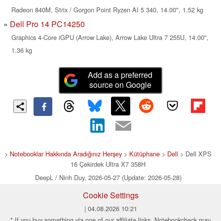
Radeon 840M, Strix / Gorgon Point Ryzen AI 5 340, 14.00", 1.52 kg
Dell Pro 14 PC14250
Graphics 4-Core iGPU (Arrow Lake), Arrow Lake Ultra 7 255U, 14.00",
1.36 kg
Add as a preferred
source on Google
>
Notebooklar Hakkında Aradığınız Herşey
>
Kütüphane
>
Dell
> Dell XPS
16 Çekirdek Ultra X7 358H
DeepL / Ninh Duy, 2026-05-27 (Update: 2026-05-28)
Cookie Settings
| 04.08.2026 10:21
* If you buy something via one of our affiliate links, Notebookcheck may