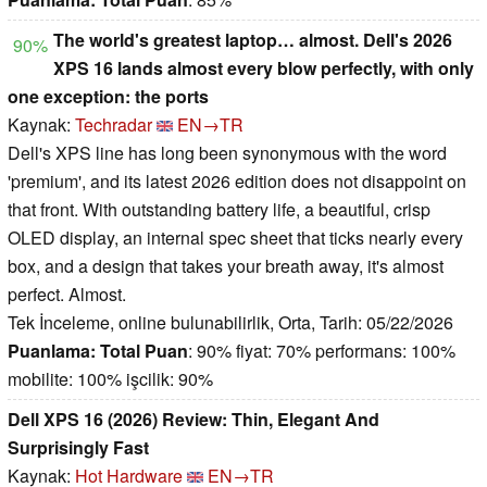
The world's greatest laptop… almost. Dell's 2026
90%
XPS 16 lands almost every blow perfectly, with only
one exception: the ports
Kaynak:
Techradar
EN→TR
Dell's XPS line has long been synonymous with the word
'premium', and its latest 2026 edition does not disappoint on
that front. With outstanding battery life, a beautiful, crisp
OLED display, an internal spec sheet that ticks nearly every
box, and a design that takes your breath away, it's almost
perfect. Almost.
Tek İnceleme, online bulunabilirlik, Orta, Tarih: 05/22/2026
Puanlama:
Total Puan
: 90% fiyat: 70% performans: 100%
mobilite: 100% işcilik: 90%
Dell XPS 16 (2026) Review: Thin, Elegant And
Surprisingly Fast
Kaynak:
Hot Hardware
EN→TR