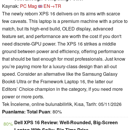
Kaynak:
PC Mag
EN→TR
The newly reborn XPS 16 delivers on its aims with scarce
few caveats. This laptop is a premium machine with a price to
match, but its high-end build, OLED display, advanced
feature set, and performance are worth the cost if you don't
need discrete-GPU power. The XPS 16 strikes a middle
ground between power and efficiency, offering performance
that should be fast enough for most professionals. Just know
you’re paying more for a luxury-class design than all-out
speed. Consider an alternative like the Samsung Galaxy
Book6 Ultra or the Framework Laptop 16, the latter our
Editors’ Choice champion in the category, if you need more
power or more ports.
Tek İnceleme, online bulunabilirlik, Kısa, Tarih: 05/11/2026
Puanlama:
Total Puan
: 80%
Dell XPS 16 Review: Well-Rounded, Big-Screen
80%
Laptop With Spiky, Big-Time Price