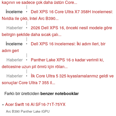
kaçının ve sadece çok daha üstün Core...
|
İnceleme
•
Dell XPS 16 Core Ultra X7 358H incelemesi:
Nvidia ile çıktı, Intel Arc B390...
|
Haberler
•
2026 Dell XPS 16, önceki nesil modele göre
belirgin şekilde daha sıcak çalı...
|
İnceleme
•
Dell XPS 16 incelemesi: İki adım ileri, bir
adım geri
|
Haberler
•
Panther Lake XPS 16 o kadar verimli ki,
delicesine uzun pil ömrü için rölan...
|
Haberler
•
İlk Core Ultra 5 325 kıyaslamalarımız geldi ve
sonuçlar Core Ultra 7 355 il...
Farklı bir üreticiden
benzer notebooklar
Acer Swift 16 AI SF16-71T-75YX
Arc B390 Panther Lake iGPU