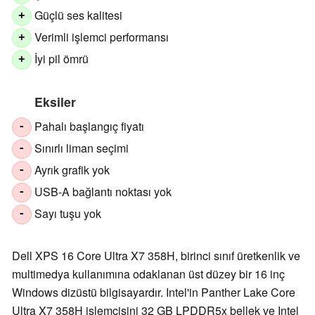
Güçlü ses kalitesi
+
Verimli işlemci performansı
+
İyi pil ömrü
+
Eksiler
Pahalı başlangıç fiyatı
-
Sınırlı liman seçimi
-
Ayrık grafik yok
-
USB-A bağlantı noktası yok
-
Sayı tuşu yok
-
Dell XPS 16 Core Ultra X7 358H, birinci sınıf üretkenlik ve
multimedya kullanımına odaklanan üst düzey bir 16 inç
Windows dizüstü bilgisayardır. Intel'in Panther Lake Core
Ultra X7 358H işlemcisini 32 GB LPDDR5x bellek ve Intel