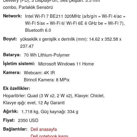
combo, Parlaklık Sensörü
Network
Intel Wi-Fi 7 BE211 320MHz (a/b/g/n = Wi-Fi 4/ac =
Wi-Fi 5/ax = Wi-Fi 6/ Wi-Fi 6E 6 GHz be = Wi-Fi 7),
Bluetooth 6.0
Boyut
yükseklik x genişlik x derinlik (mm): 14.62 x 352.58 x
237.47
Batarya
70 Wh Lithium-Polymer
İşletim sistemi
Microsoft Windows 11 Home
Kamera
Webcam: 4K IR
Birincil Kamera: 8 MPix
Ek özellikler
Hoparlörler: Quad (3 W x2, 2 W x2), Klavye: Chiclet,
Klavye ışığı: evet, 12 Ay Garanti
Ağırlık
1.718 kg, Güç kaynağı: 334 g
Fiyat
2350 USD
Bağlantılar
Dell anasayfa
Dell notebook kısmı