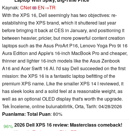
Kaynak:
CNet
EN→TR
With the XPS 16, Dell seemingly has two objectives: re-
establishing the XPS brand, which it shuttered last year
before bringing it back at CES in January, and positioning it
between heavier, pricier, but more powerful content creation
laptops such as the Asus ProArt P16, Lenovo Yoga Pro 9i 16
Aura Edition and Apple's 16-inch MacBook Pro and cheaper,
thinner and lighter 16-inch models like the Asus Zenbook
A16 and Acer Swift 16 AI. I'd say Dell succeeded on the first
mission: the XPS 16 is a fantastic laptop befitting of the
premium XPS name. Like the smaller XPS 14 I reviewed, it
has sleek looks and a solid feel at a reasonable weight, as
well as an optional OLED display that's worth the upgrade.
Tek İnceleme, online bulunabilirlik, Orta, Tarih: 04/28/2026
Puanlama:
Total Puan
: 80%
2026 Dell XPS 16 review: Masterclass comeback!
96%