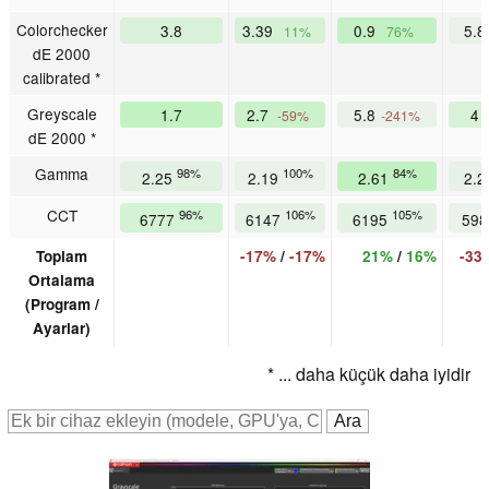
Colorchecker
3.8
3.39
0.9
5.
11%
76%
dE 2000
calibrated *
Greyscale
1.7
2.7
5.8
4
-59%
-241%
dE 2000 *
Gamma
98%
100%
84%
2.25
2.19
2.61
2.
CCT
96%
106%
105%
6777
6147
6195
59
Toplam
-17%
/
-17%
21%
/
16%
-33
Ortalama
(Program /
Ayarlar)
* ... daha küçük daha iyidir