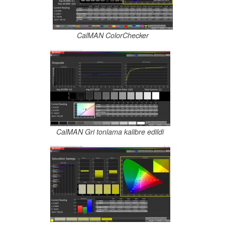
CalMAN ColorChecker
CalMAN Gri tonlama kalibre edildi