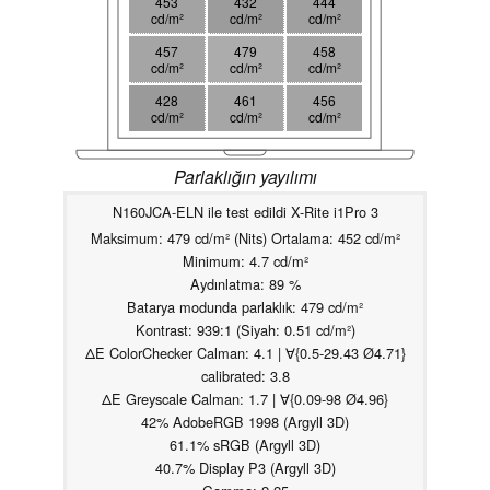
453
432
444
cd/m²
cd/m²
cd/m²
457
479
458
cd/m²
cd/m²
cd/m²
428
461
456
cd/m²
cd/m²
cd/m²
Parlaklığın yayılımı
N160JCA-ELN ile test edildi X-Rite i1Pro 3
Maksimum: 479 cd/m² (Nits) Ortalama: 452 cd/m²
Minimum: 4.7 cd/m²
Aydınlatma: 89 %
Batarya modunda parlaklık: 479 cd/m²
Kontrast: 939:1 (Siyah: 0.51 cd/m²)
ΔE ColorChecker Calman: 4.1 | ∀{0.5-29.43 Ø4.71}
calibrated: 3.8
ΔE Greyscale Calman: 1.7 | ∀{0.09-98 Ø4.96}
42% AdobeRGB 1998 (Argyll 3D)
61.1% sRGB (Argyll 3D)
40.7% Display P3 (Argyll 3D)