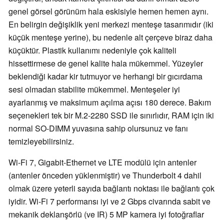
genel görsel görünüm hala eskisiyle hemen hemen aynı.
En belirgin değişiklik yeni merkezi menteşe tasarımıdır (iki
küçük menteşe yerine), bu nedenle alt çerçeve biraz daha
küçüktür. Plastik kullanımı nedeniyle çok kaliteli
hissettirmese de genel kalite hala mükemmel. Yüzeyler
beklendiği kadar kir tutmuyor ve herhangi bir gıcırdama
sesi olmadan stabilite mükemmel. Menteşeler iyi
ayarlanmış ve maksimum açılma açısı 180 derece. Bakım
seçenekleri tek bir M.2-2280 SSD ile sınırlıdır, RAM için iki
normal SO-DIMM yuvasına sahip olursunuz ve fanı
temizleyebilirsiniz.
Wi-Fi 7, Gigabit-Ethernet ve LTE modülü için antenler
(antenler önceden yüklenmiştir) ve Thunderbolt 4 dahil
olmak üzere yeterli sayıda bağlantı noktası ile bağlantı çok
iyidir. Wi-Fi 7 performansı iyi ve 2 Gbps civarında sabit ve
mekanik deklanşörlü (ve IR) 5 MP kamera iyi fotoğraflar