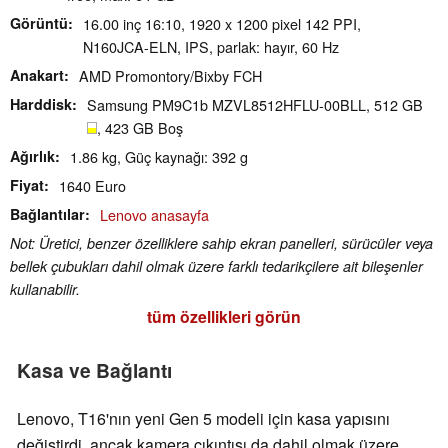
Görüntü
16.00 inç 16:10, 1920 x 1200 pixel 142 PPI,
N160JCA-ELN, IPS, parlak: hayır, 60 Hz
Anakart
AMD Promontory/Bixby FCH
Harddisk
Samsung PM9C1b MZVL8512HFLU-00BLL, 512 GB
, 423 GB Boş
Ağırlık
1.86 kg, Güç kaynağı: 392 g
Fiyat
1640 Euro
Bağlantılar
Lenovo anasayfa
Not: Üretici, benzer özelliklere sahip ekran panelleri, sürücüler veya
bellek çubukları dahil olmak üzere farklı tedarikçilere ait bileşenler
kullanabilir.
tüm özellikleri görün
Kasa ve Bağlantı
Lenovo, T16'nın yeni Gen 5 modeli için kasa yapısını
değiştirdi, ancak kamera çıkıntısı da dahil olmak üzere