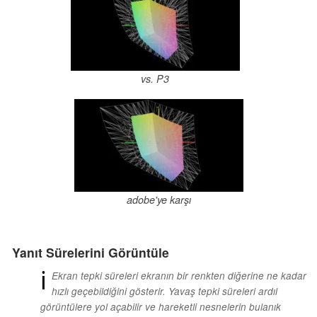
vs. P3
adobe'ye karşı
Yanıt Sürelerini Görüntüle
ℹ
Ekran tepki süreleri ekranın bir renkten diğerine ne kadar
hızlı geçebildiğini gösterir. Yavaş tepki süreleri ardıl
görüntülere yol açabilir ve hareketli nesnelerin bulanık