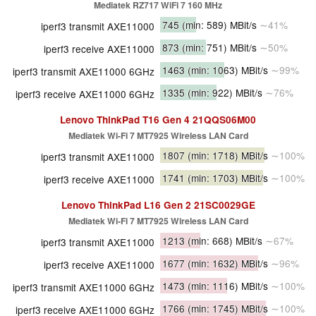
Mediatek RZ717 WiFi 7 160 MHz
745
(min: 589)
MBit/s
∼41%
iperf3 transmit AXE11000
873
(min: 751)
MBit/s
∼50%
iperf3 receive AXE11000
1463
(min: 1063)
MBit/s
∼99%
iperf3 transmit AXE11000 6GHz
1335
(min: 922)
MBit/s
∼76%
iperf3 receive AXE11000 6GHz
Lenovo ThinkPad T16 Gen 4 21QQS06M00
Mediatek Wi-Fi 7 MT7925 Wireless LAN Card
1807
(min: 1718)
MBit/s
∼100%
iperf3 transmit AXE11000
1741
(min: 1703)
MBit/s
∼100%
iperf3 receive AXE11000
Lenovo ThinkPad L16 Gen 2 21SC0029GE
Mediatek Wi-Fi 7 MT7925 Wireless LAN Card
1213
(min: 668)
MBit/s
∼67%
iperf3 transmit AXE11000
1677
(min: 1632)
MBit/s
∼96%
iperf3 receive AXE11000
1473
(min: 1116)
MBit/s
∼100%
iperf3 transmit AXE11000 6GHz
1766
(min: 1745)
MBit/s
∼100%
iperf3 receive AXE11000 6GHz