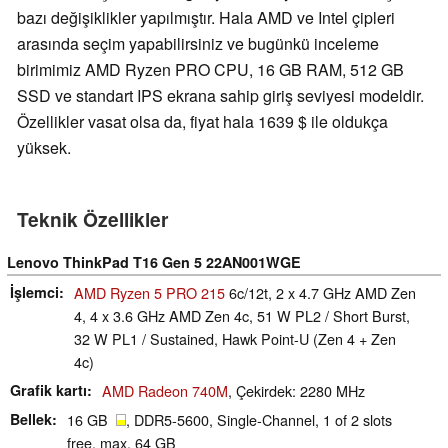
bazı değişiklikler yapılmıştır. Hala AMD ve Intel çipleri
arasında seçim yapabilirsiniz ve bugünkü inceleme
birimimiz AMD Ryzen PRO CPU, 16 GB RAM, 512 GB
SSD ve standart IPS ekrana sahip giriş seviyesi modeldir.
Özellikler vasat olsa da, fiyat hala 1639 $ ile oldukça
yüksek.
Teknik Özellikler
Lenovo ThinkPad T16 Gen 5 22AN001WGE
İşlemci
AMD Ryzen 5 PRO 215
6c/12t, 2 x 4.7 GHz AMD Zen
4, 4 x 3.6 GHz AMD Zen 4c, 51 W PL2 / Short Burst,
32 W PL1 / Sustained, Hawk Point-U (Zen 4 + Zen
4c)
Grafik kartı
AMD Radeon 740M
, Çekirdek: 2280 MHz
Bellek
16 GB
, DDR5-5600, Single-Channel, 1 of 2 slots
free, max. 64 GB