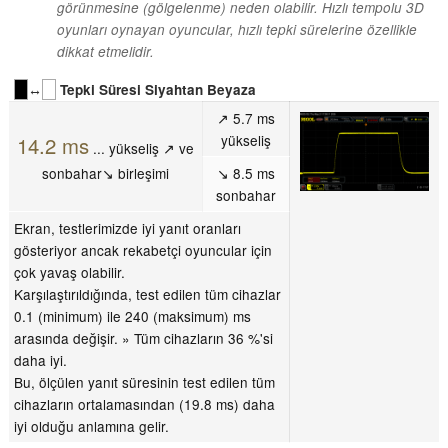
görünmesine (gölgelenme) neden olabilir. Hızlı tempolu 3D
oyunları oynayan oyuncular, hızlı tepki sürelerine özellikle
dikkat etmelidir.
↔
Tepki Süresi Siyahtan Beyaza
↗ 5.7 ms
yükseliş
14.2 ms
... yükseliş ↗ ve
sonbahar↘ birleşimi
↘ 8.5 ms
sonbahar
Ekran, testlerimizde iyi yanıt oranları
gösteriyor ancak rekabetçi oyuncular için
çok yavaş olabilir.
Karşılaştırıldığında, test edilen tüm cihazlar
0.1 (minimum) ile 240 (maksimum) ms
arasında değişir. » Tüm cihazların 36 %'si
daha iyi.
Bu, ölçülen yanıt süresinin test edilen tüm
cihazların ortalamasından (19.8 ms) daha
iyi olduğu anlamına gelir.