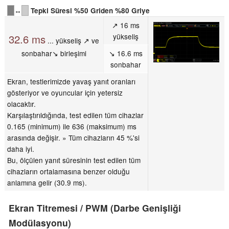
↔
Tepki Süresi %50 Griden %80 Griye
↗ 16 ms
yükseliş
32.6 ms
... yükseliş ↗ ve
sonbahar↘ birleşimi
↘ 16.6 ms
sonbahar
Ekran, testlerimizde yavaş yanıt oranları
gösteriyor ve oyuncular için yetersiz
olacaktır.
Karşılaştırıldığında, test edilen tüm cihazlar
0.165 (minimum) ile 636 (maksimum) ms
arasında değişir. » Tüm cihazların 45 %'si
daha iyi.
Bu, ölçülen yanıt süresinin test edilen tüm
cihazların ortalamasına benzer olduğu
anlamına gelir (30.9 ms).
Ekran Titremesi / PWM (Darbe Genişliği
Modülasyonu)