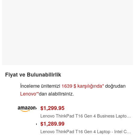
Fiyat ve Bulunabilirlik
İnceleme ünitemizi
1639 $ karşılığında
doğrudan
Lenovo'
dan alabilirsiniz.
$1,299.95
Lenovo ThinkPad T16 Gen 4 Business Laptop 16 FHD+ Display, Intel Ultra 5-225U (Beats i7-1355U), 16GB DDR5 RAM, 512GB SSD, 5MB Webcam, Fingerprint, Backlit KB, WiFi 6E, RJ-45, Win 11 Pro
$1,289.99
Lenovo ThinkPad T16 Gen 4 Laptop - Intel Core Ultra 5 225U, 16GB RAM, 512 GB SSD, W11 Pro, 16" WUXGA IPS, Non-Touch - Eclipse Black (21QE005WUS)