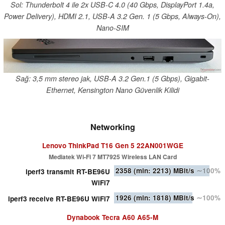
Sol: Thunderbolt 4 ile 2x USB-C 4.0 (40 Gbps, DisplayPort 1.4a,
Power Delivery), HDMI 2.1, USB-A 3.2 Gen. 1 (5 Gbps, Always-On),
Nano-SIM
Sağ: 3,5 mm stereo jak, USB-A 3.2 Gen.1 (5 Gbps), Gigabit-
Ethernet, Kensington Nano Güvenlik Kilidi
Networking
Lenovo ThinkPad T16 Gen 5 22AN001WGE
Mediatek Wi-Fi 7 MT7925 Wireless LAN Card
2358
(min: 2213)
MBit/s
∼100%
iperf3 transmit RT-BE96U
WiFi7
1926
(min: 1818)
MBit/s
∼100%
iperf3 receive RT-BE96U WiFi7
Dynabook Tecra A60 A65-M