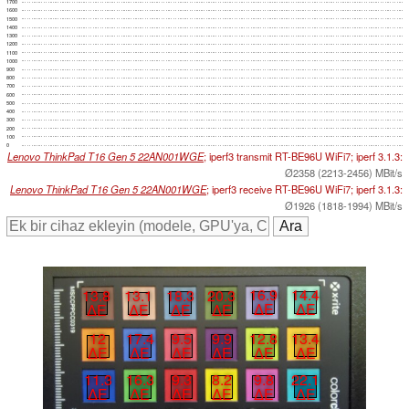
1700
1600
1500
1400
1300
1200
1100
1000
900
800
700
600
500
400
300
200
100
0
Lenovo ThinkPad T16 Gen 5 22AN001WGE
; iperf3 transmit RT-BE96U WiFi7; iperf 3.1.3:
Ø2358 (2213-2456) MBit/s
Lenovo ThinkPad T16 Gen 5 22AN001WGE
; iperf3 receive RT-BE96U WiFi7; iperf 3.1.3:
Ø1926 (1818-1994) MBit/s
16.9
14.4
18.3
20.3
13.8
13.1
∆E
∆E
∆E
∆E
∆E
∆E
12.8
13.4
9.5
9.9
12
17.4
∆E
∆E
∆E
∆E
∆E
∆E
9.8
22.1
11.3
16.3
9.3
8.2
∆E
∆E
∆E
∆E
∆E
∆E