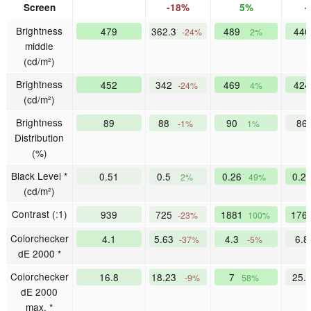
Screen
-18%
5%
-
Brightness
479
362.3
489
44
-24%
2%
middle
(cd/m²)
Brightness
452
342
469
42
-24%
4%
(cd/m²)
Brightness
89
88
90
86
-1%
1%
Distribution
(%)
Black Level *
0.51
0.5
0.26
0.2
2%
49%
(cd/m²)
Contrast (:1)
939
725
1881
176
-23%
100%
Colorchecker
4.1
5.63
4.3
6.
-37%
-5%
dE 2000 *
Colorchecker
16.8
18.23
7
25.
-9%
58%
dE 2000
max. *