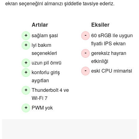
ekran seçeneğini almanızı şiddetle tavsiye ederiz.
Artılar
Eksiler
sağlam şasi
60 sRGB ile uygun
+
-
fiyatlı IPS ekran
iyi bakım
+
seçenekleri
gereksiz hayran
-
etkinliği
uzun pil ömrü
+
eski CPU mimarisi
-
konforlu giriş
+
aygıtları
Thunderbolt 4 ve
+
Wi-Fi 7
PWM yok
+