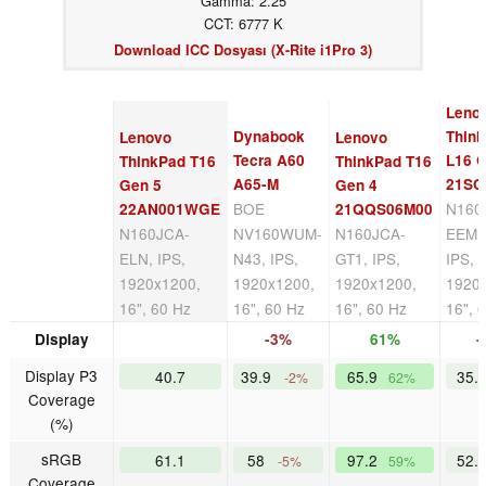
Gamma: 2.25
CCT: 6777 K
Download ICC Dosyası (X-Rite i1Pro 3)
Leno
Dynabook
Thin
Lenovo
Lenovo
Tecra A60
L16 
ThinkPad T16
ThinkPad T16
A65-M
21SC
Gen 5
Gen 4
BOE
N160
22AN001WGE
21QQS06M00
N160JCA-
NV160WUM-
N160JCA-
EEM,
ELN, IPS,
N43, IPS,
GT1, IPS,
IPS,
1920x1200,
1920x1200,
1920x1200,
1920
16", 60 Hz
16", 60 Hz
16", 60 Hz
16", 
Display
-3%
61%
-
Display P3
40.7
39.9
65.9
35.
-2%
62%
Coverage
(%)
sRGB
61.1
58
97.2
52.
-5%
59%
Coverage