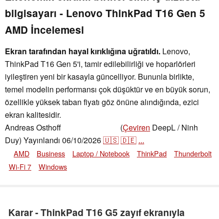
bilgisayarı - Lenovo ThinkPad T16 Gen 5
AMD İncelemesi
Ekran tarafından hayal kırıklığına uğratıldı.
Lenovo,
ThinkPad T16 Gen 5'i, tamir edilebilirliği ve hoparlörleri
iyileştiren yeni bir kasayla güncelliyor. Bununla birlikte,
temel modelin performansı çok düşüktür ve en büyük sorun,
özellikle yüksek taban fiyatı göz önüne alındığında, ezici
ekran kalitesidir.
Andreas Osthoff
(
Çeviren
DeepL / Ninh
,
👁
Andreas Osthoff
Duy)
Yayınlandı
06/10/2026
🇺🇸
🇩🇪
...
AMD
Business
Laptop / Notebook
ThinkPad
Thunderbolt
Wi-Fi 7
Windows
Karar - ThinkPad T16 G5 zayıf ekranıyla