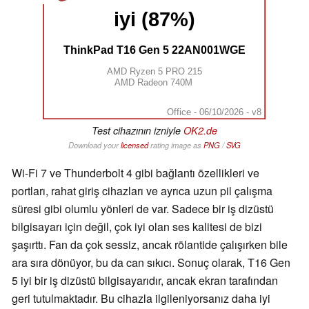
iyi (87%)
ThinkPad T16 Gen 5 22AN001WGE
AMD Ryzen 5 PRO 215
AMD Radeon 740M
Office - 06/10/2026 - v8
Test cihazının izniyle
OK2.de
Download your
licensed
rating image as
PNG
/
SVG
Wi-Fi 7 ve Thunderbolt 4 gibi bağlantı özellikleri ve
portları, rahat giriş cihazları ve ayrıca uzun pil çalışma
süresi gibi olumlu yönleri de var. Sadece bir iş dizüstü
bilgisayarı için değil, çok iyi olan ses kalitesi de bizi
şaşırttı. Fan da çok sessiz, ancak rölantide çalışırken bile
ara sıra dönüyor, bu da can sıkıcı. Sonuç olarak, T16 Gen
5 iyi bir iş dizüstü bilgisayarıdır, ancak ekran tarafından
geri tutulmaktadır. Bu cihazla ilgileniyorsanız daha iyi