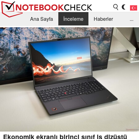
Ana Sayfa
İnceleme
Haberler
...
Öneri /SSS
Kütüphane
Satın Alma Rehberi
Arama
İletişim
Ekonomik ekranlı birinci sınıf iş dizüstü