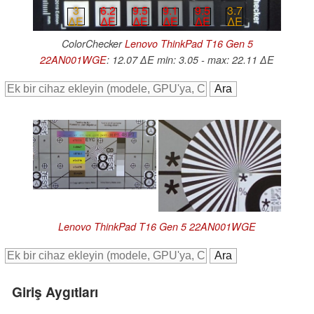
9.5
9.1
9.5
3.7
3
6.2
∆E
∆E
∆E
∆E
∆E
∆E
ColorChecker
Lenovo ThinkPad T16 Gen 5
22AN001WGE
: 12.07 ∆E min: 3.05 - max: 22.11 ∆E
Lenovo ThinkPad T16 Gen 5 22AN001WGE
Giriş Aygıtları