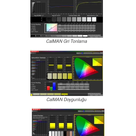
CalMAN Gri Tonlama
CalMAN Doygunluğu