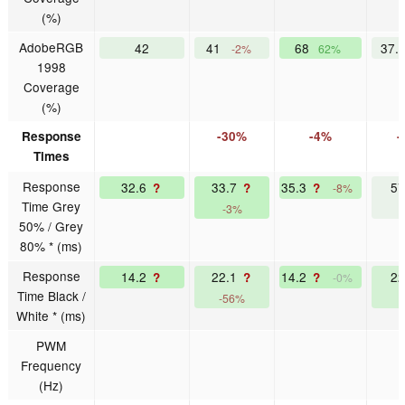
(%)
AdobeRGB
42
41
68
37.
-2%
62%
1998
Coverage
(%)
Response
-30%
-4%
-
Times
Response
32.6
33.7
35.3
5
?
?
?
-8%
Time Grey
-3%
-
50% / Grey
80% * (ms)
Response
14.2
22.1
14.2
2
?
?
?
-0%
Time Black /
-56%
-
White * (ms)
PWM
Frequency
(Hz)