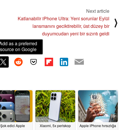
Next article
Katlanabilir iPhone Ultra: Yeni sorunlar Eylül
⟩
lansmanını geciktirebilir, üst düzey bir
duyumcudan yeni bir sızıntı geldi
Add as a preferred
source on Google
Şok edici Apple
Xiaomi, 5x periskop
Apple iPhone hırsızlığa