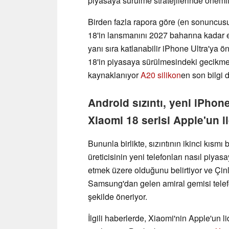
piyasaya sürülme stratejilerinde önemli 
Birden fazla rapora göre (en sonuncusu
18'in lansmanını 2027 baharına kadar 
yanı sıra katlanabilir iPhone Ultra'ya ö
18'in piyasaya sürülmesindeki gecikm
kaynaklanıyor
A20 silikon
en son bilgi 
Android sızıntı, yeni iPhon
Xiaomi 18 serisi Apple'un li
Bununla birlikte, sızıntının ikinci kısm
üreticisinin yeni telefonları nasıl piya
etmek üzere olduğunu belirtiyor ve Çin
Samsung'dan gelen amiral gemisi telef
şekilde öneriyor.
İlgili haberlerde, Xiaomi'nin Apple'un l