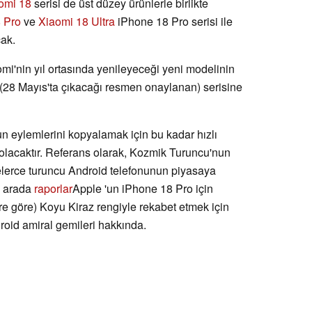
omi 18
serisi de üst düzey ürünlerle birlikte
 Pro
ve
Xiaomi 18 Ultra
iPhone 18 Pro serisi ile
cak.
mi'nin yıl ortasında yenileyeceği yeni modelinin
(28 Mayıs'ta çıkacağı resmen onaylanan) serisine
un eylemlerini kopyalamak için bu kadar hızlı
 olacaktır. Referans olarak, Kozmik Turuncu'nun
lerce turuncu Android telefonunun piyasaya
u arada
raporlar
Apple 'un iPhone 18 Pro için
e göre) Koyu Kiraz rengiyle rekabet etmek için
roid amiral gemileri hakkında.