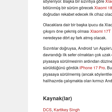
söyleniyor. Başka bir sızıntıya göre
Xia
bölünmüş bir sürüm görecek
Xiaomi 18
doğrudan rekabet edecek ilk cihaz ola
Olacaklara dair bir başka ipucu da Xiao
çıkışını öne çekmiş olması
Xiaomi 17T
neredeyse dört ay fark atmış olacak.
Sızıntılar doğruysa, Android 'un Apple'
davrandığı ilk sefer olmaktan çok uzak
piyasaya sürülmesinin ardından düzine
sürüldüğünü gördük
iPhone 17 Pro
. B
piyasaya sürülmemiş (ancak söylentiler
halihazırda çalışmakta olan kırmızı And
Kaynak(lar)
DCS
,
Kartikey Singh