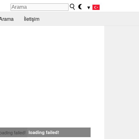
▼
Arama
İletişim
loading failed!
loading failed!