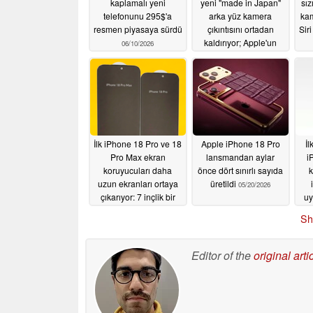
kaplamalı yeni
yeni "made in Japan"
sız
telefonunu 295$'a
arka yüz kamera
ka
resmen piyasaya sürdü
çıkıntısını ortadan
Sir
kaldırıyor; Apple'un
06/10/2026
arka tasarımını
değiştiriyor
05/28/2026
İlk iPhone 18 Pro ve 18
Apple iPhone 18 Pro
İl
Pro Max ekran
lansmandan aylar
i
koruyucuları daha
önce dört sınırlı sayıda
k
uzun ekranları ortaya
üretildi
05/20/2026
çıkarıyor: 7 inçlik bir
uy
iPhone mu geliyor?
Sh
05/23/2026
Editor of the
original arti