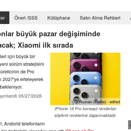
er
Öneri /SSS
Kütüphane
Satın Alma Rehberi
onlar büyük pazar değişiminde
cak; Xiaomi ilk sırada
ri için büyük bir
yeni sürüm stratejisini
üreticinin de Pro
rı 2027'ye erteleyerek
bekleniyor.
yınlandı
05/27/2026
ⓘ Ruonan (Weibo) - edited
iPhone 18 Pro konsept renderları
söylenti renklerine dayanmaktadır.
i, Andorid telefonların