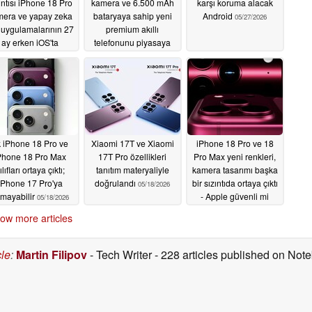
ıntısı iPhone 18 Pro
kamera ve 6.500 mAh
karşı koruma alacak
mera ve yapay zeka
bataryaya sahip yeni
Android
05/27/2026
i uygulamalarının 27
premium akıllı
ay erken iOS'ta
telefonunu piyasaya
olduğunu ortaya
sürdü
05/28/2026
koyuyor
05/28/2026
k iPhone 18 Pro ve
Xiaomi 17T ve Xiaomi
iPhone 18 Pro ve 18
Phone 18 Pro Max
17T Pro özellikleri
Pro Max yeni renkleri,
ılıfları ortaya çıktı;
tanıtım materyaliyle
kamera tasarımı başka
iPhone 17 Pro'ya
doğrulandı
bir sızıntıda ortaya çıktı
05/18/2026
mayabilir
- Apple güvenli mi
05/18/2026
oynuyor?
05/14/2026
ow more articles
cle
:
Martin Filipov
- Tech Writer
- 228 articles published on No