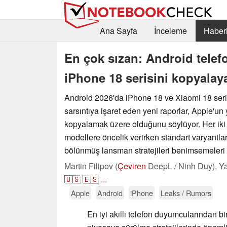
Ana Sayfa
İnceleme
Haberl
En çok sızan: Android telef
iPhone 18 serisini kopyalaya
Android 2026'da iPhone 18 ve Xiaomi 18 serile
sarsıntıya işaret eden yeni raporlar, Apple'un 
kopyalamak üzere olduğunu söylüyor. Her iki 
modellere öncelik verirken standart varyantla
bölünmüş lansman stratejileri benimsemeleri 
Martin Filipov (
Çeviren
DeepL / Ninh Duy),
Ya
🇺🇸
🇪🇸
...
Apple
Android
iPhone
Leaks / Rumors
En iyi akıllı telefon duyumcularından bir