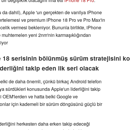
bir değişiklik olacağını ima etti
iPhone 18 Pro
.
 da dahil), Apple 'un gerçekten de vanilya iPhone
ertelemesi ve premium iPhone 18 Pro ve Pro Max'in
ncelik vermesi bekleniyor. Bununla birlikte, iPhone
e muhtemelen yeni 2nm'nin karmaşıklığından
diyor
e 18 serisinin bölünmüş sürüm stratejisini k
derliğini takip eden ilk seri olacak
ı belki de daha önemli, çünkü birkaç Android telefon
saya sürdükleri konusunda Apple'un liderliğini takip
li OEM'lerden ve hatta belki Google ve
onlar için kademeli bir sürüm döngüsünü güçlü bir
iderliğini herkesten daha erken takip edeceği