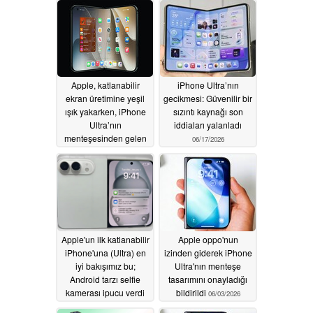
Apple, katlanabilir
iPhone Ultra’nın
ekran üretimine yeşil
gecikmesi: Güvenilir bir
ışık yakarken, iPhone
sızıntı kaynağı son
Ultra’nın
iddiaları yalanladı
menteşesinden gelen
06/17/2026
gıcırtı sorunu devam
ediyor
06/23/2026
Apple'un ilk katlanabilir
Apple oppo'nun
iPhone'una (Ultra) en
izinden giderek iPhone
iyi bakışımız bu;
Ultra'nın menteşe
Android tarzı selfie
tasarımını onayladığı
kamerası ipucu verdi
bildirildi
06/03/2026
06/07/2026