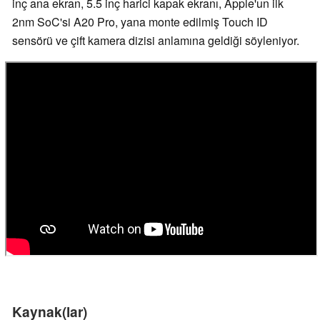
inç ana ekran, 5.5 inç harici kapak ekranı, Apple'un ilk
2nm SoC'si A20 Pro, yana monte edilmiş Touch ID
sensörü ve çift kamera dizisi anlamına geldiği söyleniyor.
Kaynak(lar)