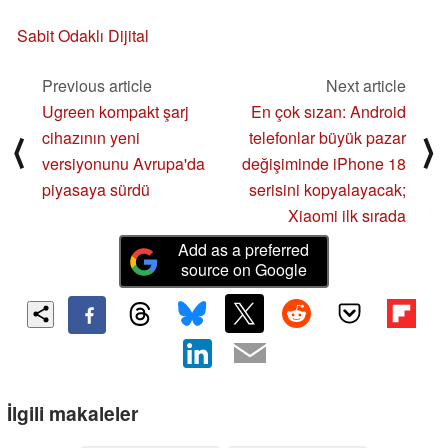
Sabit Odaklı Dijital
Previous article
Next article
Ugreen kompakt şarj
En çok sızan: Android
cihazının yeni
telefonlar büyük pazar
⟨
⟩
versiyonunu Avrupa'da
değişiminde iPhone 18
piyasaya sürdü
serisini kopyalayacak;
Xiaomi ilk sırada
Add as a preferred
source on Google
İlgili makaleler