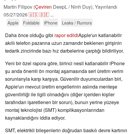
Martin Filipov (
Çeviren
DeepL / Ninh Duy),
Yayınlandı
05/27/2026
🇺🇸
🇩🇪
...
Apple
Foldable
iPhone
Leaks / Rumors
Daha önce olduğu gibi
rapor edildi
Apple'un katlanabilir
akıllı telefon pazarına uzun zamandır beklenen girişinin
tedarik zincirinde bazı hız darbelerine çarptığı bildiriliyor.
Yeni bir özel rapora göre, birinci nesil katlanabilir iPhone
şu anda önemli ön montaj aşamasında seri üretim verim
sorunlarıyla karşı karşıya. Güvenilir duyumculardan biri,
Apple'un mevcut üretim engellerinin aslında menteşe
güvenilirliği ile ilgili olmadığını (diğer içeriden kişiler
tarafından işaretlenen bir sorun), bunun yerine yüzeye
montaj teknolojisi (SMT) komplikasyonlarından
kaynaklandığını iddia ediyor.
SMT, elektrikli bileşenlerin doğrudan baskılı devre kartının