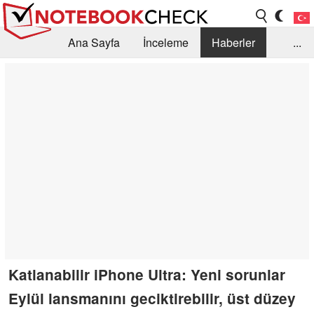
Ana Sayfa
İnceleme
Haberler
...
Öneri /SSS
Kütüphane
Satın Alma Rehberi
Arama
İletişim
Katlanabilir iPhone Ultra: Yeni sorunlar
Eylül lansmanını geciktirebilir, üst düzey