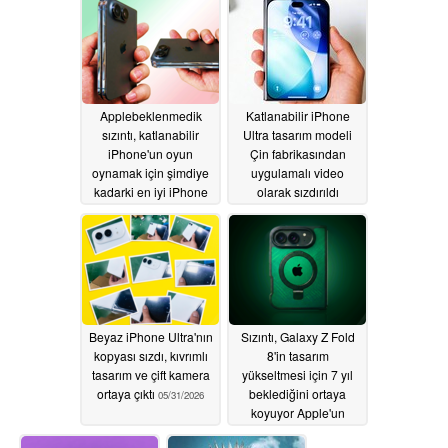
Applebeklenmedik
Katlanabilir iPhone
sızıntı, katlanabilir
Ultra tasarım modeli
iPhone'un oyun
Çin fabrikasından
oynamak için şimdiye
uygulamalı video
kadarki en iyi iPhone
olarak sızdırıldı
olabileceğini ortaya
06/01/2026
koydu
06/02/2026
Beyaz iPhone Ultra'nın
Sızıntı, Galaxy Z Fold
kopyası sızdı, kıvrımlı
8'in tasarım
tasarım ve çift kamera
yükseltmesi için 7 yıl
ortaya çıktı
beklediğini ortaya
05/31/2026
koyuyor Apple'un
katlanabilir iPhone'u ilk