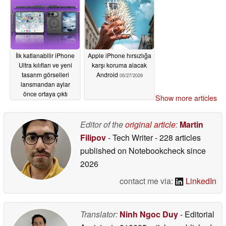
günden alıyor
05/30/2026
İlk katlanabilir iPhone
Apple iPhone hırsızlığa
Ultra kılıfları ve yeni
karşı koruma alacak
tasarım görselleri
Android
05/27/2026
lansmandan aylar
önce ortaya çıktı
Show more articles
05/28/2026
Editor of the
original article
:
Martin
Filipov
- Tech Writer
- 228 articles
published on Notebookcheck
since
2026
contact me via:
LinkedIn
Translator:
Ninh Ngoc Duy
- Editorial