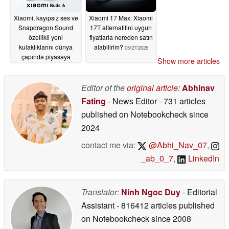
Xiaomi, kayıpsız ses ve
Xiaomi 17 Max: Xiaomi
Snapdragon Sound
17T alternatifini uygun
özellikli yeni
fiyatlarla nereden satın
kulaklıklarını dünya
alabilirim?
05/27/2026
çapında piyasaya
Show more articles
sürdü; Avrupa'da daha
ucuz fiyat doğrulandı
Editor of the
original article
:
Abhinav
05/28/2026
Fating
- News Editor
- 731 articles
published on Notebookcheck
since
2024
contact me via:
@Abhi_Nav_07
,
_ab_0_7
,
LinkedIn
Translator:
Ninh Ngoc Duy
- Editorial
Assistant
- 816412 articles published
on Notebookcheck
since 2008