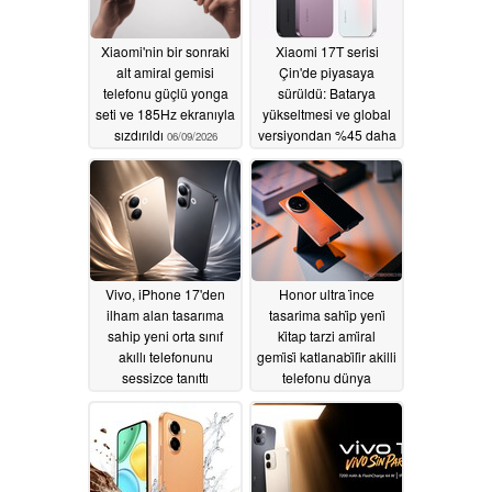
Xiaomi'nin bir sonraki
Xiaomi 17T serisi
alt amiral gemisi
Çin'de piyasaya
telefonu güçlü yonga
sürüldü: Batarya
seti ve 185Hz ekranıyla
yükseltmesi ve global
sızdırıldı
versiyondan %45 daha
06/09/2026
ucuz
06/08/2026
Vivo, iPhone 17'den
Honor ultra i̇nce
ilham alan tasarıma
tasarima sahi̇p yeni̇
sahip yeni orta sınıf
ki̇tap tarzi ami̇ral
akıllı telefonunu
gemi̇si̇ katlanabi̇li̇r akilli
sessizce tanıttı
telefonu dünya
çapinda lanse etti̇
06/06/2026
06/04/2026