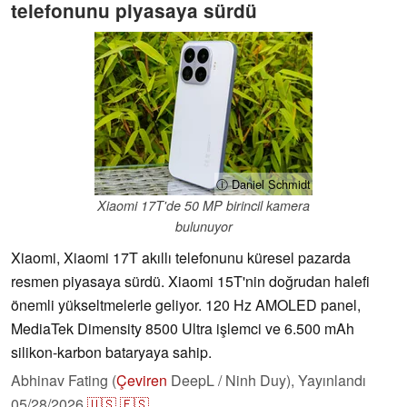
telefonunu piyasaya sürdü
ⓘ Daniel Schmidt
Xiaomi 17T'de 50 MP birincil kamera
bulunuyor
Xiaomi, Xiaomi 17T akıllı telefonunu küresel pazarda
resmen piyasaya sürdü. Xiaomi 15T'nin doğrudan halefi
önemli yükseltmelerle geliyor. 120 Hz AMOLED panel,
MediaTek Dimensity 8500 Ultra işlemci ve 6.500 mAh
silikon-karbon bataryaya sahip.
Abhinav Fating (
Çeviren
DeepL / Ninh Duy),
Yayınlandı
05/28/2026
🇺🇸
🇪🇸
...