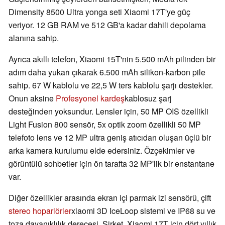
Dimensity 8500 Ultra yonga seti Xiaomi 17T'ye güç
veriyor. 12 GB RAM ve 512 GB'a kadar dahili depolama
alanına sahip.
Ayrıca akıllı telefon, Xiaomi 15T'nin 5.500 mAh pilinden bir
adım daha yukarı çıkarak 6.500 mAh silikon-karbon pile
sahip. 67 W kablolu ve 22,5 W ters kablolu şarjı destekler.
Onun aksine
Profesyonel kardeş
kablosuz şarj
desteğinden yoksundur. Lensler için, 50 MP OIS özellikli
Light Fusion 800 sensör, 5x optik zoom özellikli 50 MP
telefoto lens ve 12 MP ultra geniş atıcıdan oluşan üçlü bir
arka kamera kurulumu elde edersiniz. Özçekimler ve
görüntülü sohbetler için ön tarafta 32 MP'lik bir enstantane
var.
Diğer özellikler arasında ekran içi parmak izi sensörü, çift
stereo hoparlörler
xiaomi 3D IceLoop sistemi ve IP68 su ve
toza dayanıklılık derecesi. Şirket, Xiaomi 17T için dört yıllık