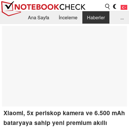
Ana Sayfa
İnceleme
Haberler
...
Öneri /SSS
Kütüphane
Satın Alma Rehberi
Arama
İletişim
Xiaomi, 5x periskop kamera ve 6.500 mAh
bataryaya sahip yeni premium akıllı