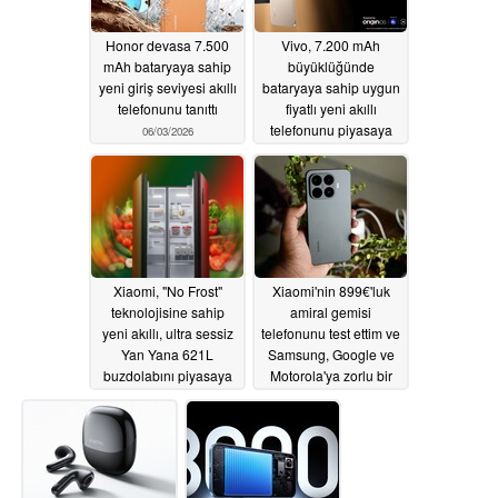
Honor devasa 7.500
Vivo, 7.200 mAh
mAh bataryaya sahip
büyüklüğünde
yeni giriş seviyesi akıllı
bataryaya sahip uygun
telefonunu tanıttı
fiyatlı yeni akıllı
telefonunu piyasaya
06/03/2026
sürdü
05/30/2026
Xiaomi, "No Frost"
Xiaomi'nin 899€'luk
teknolojisine sahip
amiral gemisi
yeni akıllı, ultra sessiz
telefonunu test ettim ve
Yan Yana 621L
Samsung, Google ve
buzdolabını piyasaya
Motorola'ya zorlu bir
sürdü
rekabet sunuyor
05/29/2026
05/28/2026