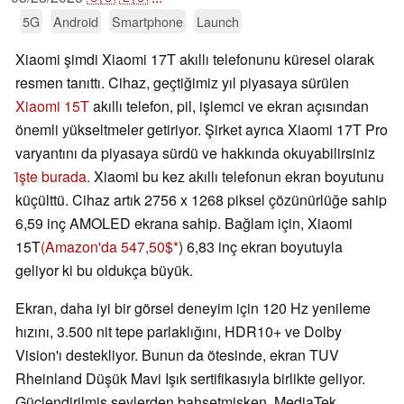
5G
Android
Smartphone
Launch
Xiaomi şimdi Xiaomi 17T akıllı telefonunu küresel olarak
resmen tanıttı. Cihaz, geçtiğimiz yıl piyasaya sürülen
Xiaomi 15T
akıllı telefon, pil, işlemci ve ekran açısından
önemli yükseltmeler getiriyor. Şirket ayrıca Xiaomi 17T Pro
varyantını da piyasaya sürdü ve hakkında okuyabilirsiniz
i̇şte burada.
Xiaomi bu kez akıllı telefonun ekran boyutunu
küçülttü. Cihaz artık 2756 x 1268 piksel çözünürlüğe sahip
6,59 inç AMOLED ekrana sahip. Bağlam için, Xiaomi
15T
(Amazon'da 547,50$
) 6,83 inç ekran boyutuyla
geliyor ki bu oldukça büyük.
Ekran, daha iyi bir görsel deneyim için 120 Hz yenileme
hızını, 3.500 nit tepe parlaklığını, HDR10+ ve Dolby
Vision'ı destekliyor. Bunun da ötesinde, ekran TUV
Rheinland Düşük Mavi Işık sertifikasıyla birlikte geliyor.
Güçlendirilmiş şeylerden bahsetmişken, MediaTek