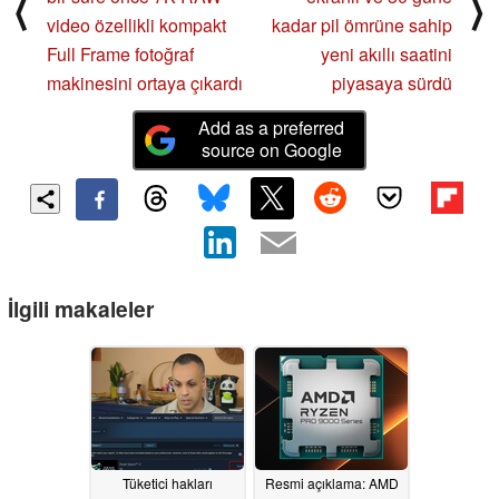
⟨
⟩
video özellikli kompakt
kadar pil ömrüne sahip
Full Frame fotoğraf
yeni akıllı saatini
makinesini ortaya çıkardı
piyasaya sürdü
Add as a preferred
source on Google
İlgili makaleler
Tüketici hakları
Resmi açıklama: AMD