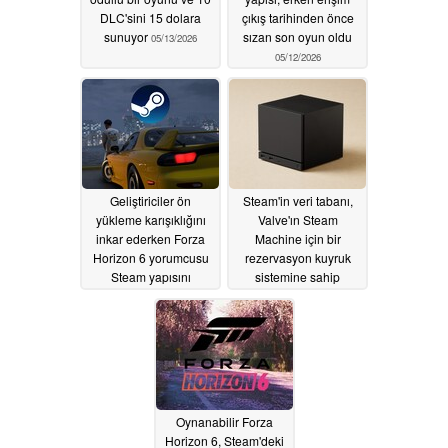
DLC'sini 15 dolara
çıkış tarihinden önce
sunuyor
sızan son oyun oldu
05/13/2026
05/12/2026
Geliştiriciler ön
Steam'in veri tabanı,
yükleme karışıklığını
Valve'ın Steam
inkar ederken Forza
Machine için bir
Horizon 6 yorumcusu
rezervasyon kuyruk
Steam yapısını
sistemine sahip
sızdırmış olabilir
olduğunu gösteriyor
05/12/2026
05/11/2026
Oynanabilir Forza
Horizon 6, Steam'deki