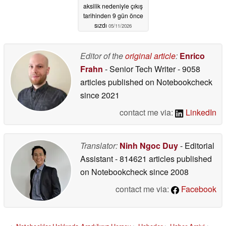
aksilik nedeniyle çıkış
tarihinden 9 gün önce
sızdı
05/11/2026
Editor of the
original article
:
Enrico
Frahn
- Senior Tech Writer
- 9058
articles published on Notebookcheck
since 2021
contact me via:
LinkedIn
Translator:
Ninh Ngoc Duy
- Editorial
Assistant
- 814621 articles published
on Notebookcheck
since 2008
contact me via:
Facebook