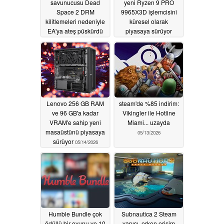
savunucusu Dead
yeni Ryzen 9 PRO
Space 2 DRM
9965X3D işlemcisini
kilitlemeleri nedeniyle
küresel olarak
EA'ya ateş püskürdü
piyasaya sürüyor
05/14/2026
05/14/2026
Lenovo 256 GB RAM
steam'de %85 indirim:
ve 96 GB'a kadar
Vikingler ile Hotline
VRAM'e sahip yeni
Miami... uzayda
masaüstünü piyasaya
05/13/2026
sürüyor
05/14/2026
Humble Bundle çok
Subnautica 2 Steam
ödüllü bir oyunu ve 10
yapısı, erken erişim