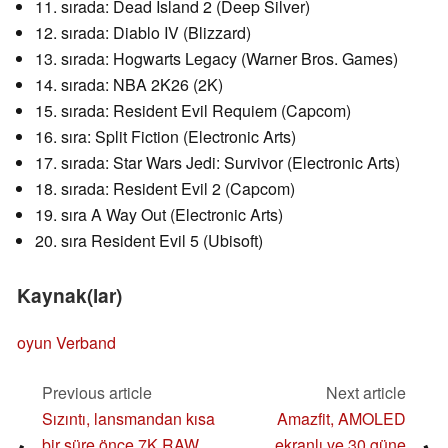
11. sırada: Dead Island 2 (Deep Silver)
12. sırada: Diablo IV (Blizzard)
13. sırada: Hogwarts Legacy (Warner Bros. Games)
14. sırada: NBA 2K26 (2K)
15. sırada: Resident Evil Requiem (Capcom)
16. sıra: Split Fiction (Electronic Arts)
17. sırada: Star Wars Jedi: Survivor (Electronic Arts)
18. sırada: Resident Evil 2 (Capcom)
19. sıra A Way Out (Electronic Arts)
20. sıra Resident Evil 5 (Ubisoft)
Kaynak(lar)
oyun Verband
Previous article
Next article
Sızıntı, lansmandan kısa
Amazfit, AMOLED
bir süre önce 7K RAW
ekranlı ve 30 güne