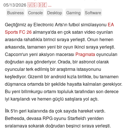
05/13/2026
🇺🇸
🇩🇪
...
Business
Console
Desktop
Gaming
Software
Geçtiğimiz ay Electronic Arts'ın futbol simülasyonu
EA
Sports FC 26
almanya'da en çok satan video oyunları
arasında rahatlıkla birinci sıraya yerleşti. Onun hemen
arkasında, tamamen yeni bir oyun ikinci sıraya yerleşti.
Capcom'un yeni aksiyon macerası
Pragmata
oyuncuları
doğrudan aya gönderiyor. Orada, bir astronot olarak
oyuncular terk edilmiş bir araştırma istasyonunu
keşfediyor. Gizemli bir android kızla birlikte, bu tamamen
düşmanca ortamda bir şekilde hayatta kalmaları gerekiyor.
Bu yeni bilimkurgu ortamı topluluk tarafından son derece
iyi karşılandı ve hemen güçlü satışlara yol açtı.
İlk 5'in geri kalanında da çok sayıda hareket vardı.
Bethesda, devasa RPG oyunu Starfield'ı yeniden
sıralamaya sokarak doğrudan beşinci sıraya yerleşti.