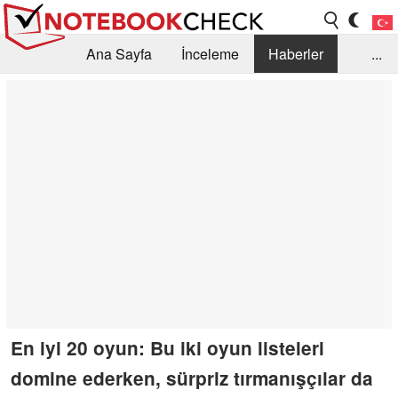
Ana Sayfa
İnceleme
Haberler
...
Öneri /SSS
Kütüphane
Satın Alma Rehberi
Arama
İletişim
En iyi 20 oyun: Bu iki oyun listeleri
domine ederken, sürpriz tırmanışçılar da