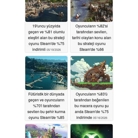
19'uncu yüzyılda
Oyuncuların %82'si
geçen ve %81 olumlu
tarafından sevilen,
eleştiri alan bu strateji
tarihi olayları konu alan
oyunu Steam'de %75
bu strateji oyunu
indirimli
Steam'de %66
05/19/2026
indirimde
05/18/2026
Fütüristik bir dünyada
Oyuncuların %83'ü
geçen ve oyuncuların
tarafından beğenilen
%70'i tarafından
bu macera oyunu şu
sevilen bu şehir kurma
anda Steam'de %75
oyunu Steam'de %85
indirimde
05/16/2026
indirimli
05/17/2026