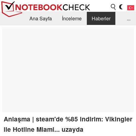
Ana Sayfa
İnceleme
Haberler
...
Öneri /SSS
Kütüphane
Satın Alma Rehberi
Arama
İletişim
Anlaşma | steam'de %85 indirim: Vikingler
ile Hotline Miami... uzayda