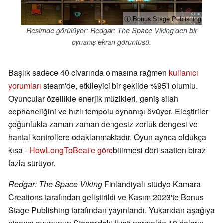
ⓘ Bonus Stage Publishing
Resimde görülüyor: Redgar: The Space Viking'den bir
oynanış ekran görüntüsü.
Başlık sadece 40 civarında olmasına rağmen
kullanıcı
yorumları
steam'de, etkileyici bir şekilde %95'i olumlu.
Oyuncular özellikle enerjik müzikleri, geniş silah
cephaneliğini ve hızlı tempolu oynanışı övüyor. Eleştiriler
çoğunlukla zaman zaman dengesiz zorluk dengesi ve
hantal kontrollere odaklanmaktadır. Oyun ayrıca oldukça
kısa -
HowLongToBeat'e göre
bitirmesi dört saatten biraz
fazla sürüyor.
Redgar: The Space Viking
Finlandiyalı stüdyo Kamara
Creations tarafından geliştirildi ve Kasım 2023'te Bonus
Stage Publishing tarafından yayınlandı. Yukarıdan aşağıya
nişancı oyununun Steam'deki fiyatı normalde 10 doların