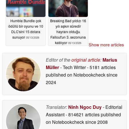
Humble Bundle çok
Breaking Bad yıldızı 16
ödüllü bir oyunu ve 10
yılı aşkın süredir
DLC'sini 15 dolara
hayranı olduğu
sunuyor
Fallout'un 3. sezonuna
05/13/2026
katılıyor
05/13/2026
Show more articles
Editor of the
original article
:
Marius
Müller
- Tech Writer
- 5181 articles
published on Notebookcheck
since
2024
Translator:
Ninh Ngoc Duy
- Editorial
Assistant
- 814621 articles published
on Notebookcheck
since 2008