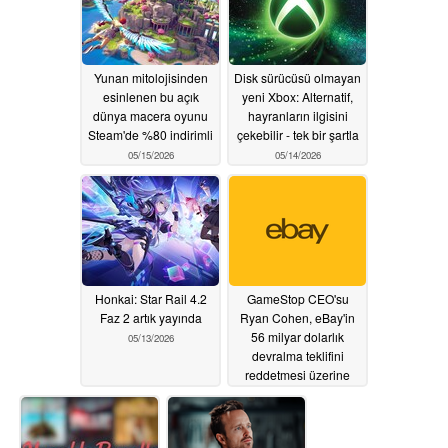
Yunan mitolojisinden
Disk sürücüsü olmayan
esinlenen bu açık
yeni Xbox: Alternatif,
dünya macera oyunu
hayranların ilgisini
Steam'de %80 indirimli
çekebilir - tek bir şartla
05/15/2026
05/14/2026
Honkai: Star Rail 4.2
GameStop CEO'su
Faz 2 artık yayında
Ryan Cohen, eBay'in
56 milyar dolarlık
05/13/2026
devralma teklifini
reddetmesi üzerine
geri adım attı
05/13/2026