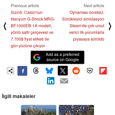
Previous article
Next article
Sızıntı: Casio'nun
Oynaması ücretsiz:
titanyum G-Shock MRG-
Sürükleyici simülasyon
⟨
⟩
BF1000EB-1A modeli,
Steam'de çok umut
yönlü safir çerçevesi ve
verici ilk yorumlarla
7.700$ fiyat etiketi ile
piyasaya sürüldü
gün yüzüne çıkıyor
Add as a preferred
source on Google
İlgili makaleler