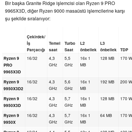
Bir başka Granite Ridge işlemcisi olan Ryzen 9 PRO
9965X3D, diğer Ryzen 9000 masaüstü işlemcilerine karşı
şu şekilde sıralanıyor:
Çekirdek/
İş
Temel
Turbo
L2
L3
Parçacığı
saat
Saat
önbellek
önbellek
TDP
16/32
4,3
5,5
16x 1
128 MB
170 
Ryzen 9
GHz
GHz
MB
PRO
9965X3D
16/32
4,3
5,6
16x 1
192 MB
200 
Ryzen 9
GHz
GHz
MB
9950X3D2
16/32
4,3
5,7
16x 1
128 MB
170 
Ryzen 9
GHz
GHz
MB
9950X3D
16/32
4,3
5,7
16x 1
64 MB
170 
Ryzen 9
GHz
GHz
MB
9950X