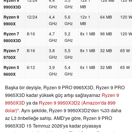
12/24
4,4
5,5
12x 1
128 MB
120 
Ryzen 9
GHz
GHz
MB
9900X3D
12/24
4,4
5,6
12x 1
64 MB
120 
Ryzen 9
GHz
GHz
MB
9900X
8/16
4,7
5,2
8x 1 MB
96 MB
120 
Ryzen 7
GHz
GHz
9800X3D
8/16
3,8
5,5
8x 1 MB
32 MB
65 W
Ryzen 7
GHz
GHz
9700X
6/12
3,9
5,4
6x 1 MB
32 MB
65 W
Ryzen 5
GHz
GHz
9600X
Başka bir deyişle, Ryzen 9 PRO 9965X3D, Ryzen 9 PRO
9965X3D kadar yüksek güç artışı sağlayamaz
Ryzen 9
9950X3D
ya da
Ryzen 9 9950X3D2
(Amazon'da 899
dolar)
. Aynı şekilde, Ryzen 9 9950X3D2'den %33 daha
az L3 önbelleğe sahip. AMD'ye göre, Ryzen 9 PRO
9965X3D 15 Temmuz 2026'ya kadar piyasaya