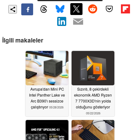
İlgili makaleler
Avrupa'dan Mini PC
Sızıntı, 8 çekirdekli
Intel Panther Lake ve
ekonomik AMD Ryzen
Arc B390'ı sessizce
7 7700X3D'nin yolda
çalıştırıyor
olduğunu gösteriyor
05/28/2026
05/22/2026