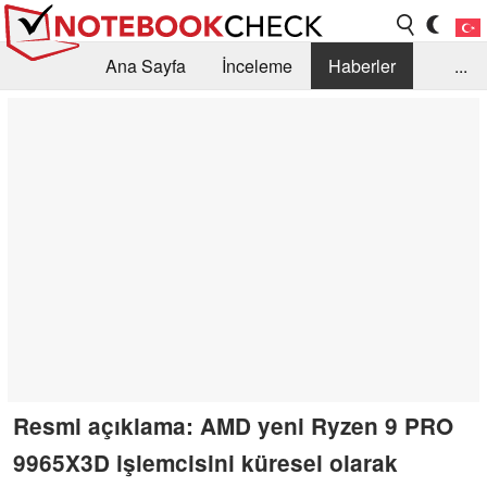
Ana Sayfa
İnceleme
Haberler
...
Öneri /SSS
Kütüphane
Satın Alma Rehberi
Arama
İletişim
Resmi açıklama: AMD yeni Ryzen 9 PRO
9965X3D işlemcisini küresel olarak