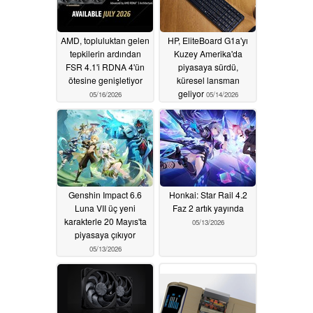
AMD, topluluktan gelen
HP, EliteBoard G1a'yı
tepkilerin ardından
Kuzey Amerika'da
FSR 4.1'i RDNA 4'ün
piyasaya sürdü,
ötesine genişletiyor
küresel lansman
geliyor
05/16/2026
05/14/2026
Genshin Impact 6.6
Honkai: Star Rail 4.2
Luna VII üç yeni
Faz 2 artık yayında
karakterle 20 Mayıs'ta
05/13/2026
piyasaya çıkıyor
05/13/2026