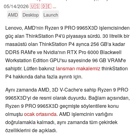
05/14/2026
🇺🇸
🇩🇪
...
AMD
Desktop
Launch
Lenovo, AMD'nin Ryzen 9 PRO 9965X3D işlemcisinden
güç alan ThinkStation P4'ü piyasaya sürdü. 30 litrelik bir
masaüstü olan ThinkStation P4 ayrıca 256 GB'a kadar
DDR5 RAM'e ve Nvidia'nın RTX Pro 6000 Blackwell
Workstation Edition GPU'su sayesinde 96 GB VRAM'e
sahiptir. Lütfen bakınız
lansman makalemiz
thinkStation
P4 hakkında daha fazla ayrıntı için.
Aynı zamanda AMD, 3D V-Cache'e sahip Ryzen 9 PRO
9965X3D'yi de resmi olarak duyurdu. Bağlam açısından,
Ryzen 9 PRO 9965X3D geçmişte söylentilere konu
olmuştu
ocak ortasında
. AMD işlemcinin varlığını
doğrulamakla kalmadı, aynı zamanda tüm çekirdek
özelliklerini de açıkladı.