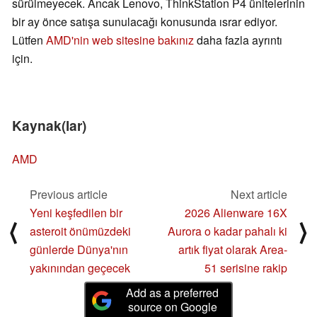
sürülmeyecek. Ancak Lenovo, ThinkStation P4 ünitelerinin
bir ay önce satışa sunulacağı konusunda ısrar ediyor.
Lütfen
AMD'nin web sitesine bakınız
daha fazla ayrıntı
için.
Kaynak(lar)
AMD
Previous article
Next article
Yeni keşfedilen bir
2026 Alienware 16X
⟨
⟩
asteroit önümüzdeki
Aurora o kadar pahalı ki
günlerde Dünya'nın
artık fiyat olarak Area-
yakınından geçecek
51 serisine rakip
Add as a preferred
source on Google