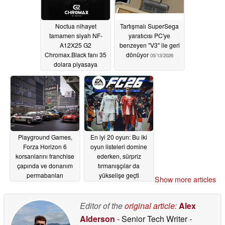
Noctua nihayet
Tartışmalı SuperSega
tamamen siyah NF-
yaratıcısı PC'ye
A12X25 G2
benzeyen "V3" ile geri
Chromax.Black fanı 35
dönüyor
05/13/2026
dolara piyasaya
sürüyor
05/13/2026
Playground Games,
En iyi 20 oyun: Bu iki
Forza Horizon 6
oyun listeleri domine
korsanlarını franchise
ederken, sürpriz
çapında ve donanım
tırmanışçılar da
permabanları
yükselişe geçti
Show more articles
konusunda uyardı
05/13/2026
05/13/2026
Editor of the
original article
:
Alex
Alderson
- Senior Tech Writer
-