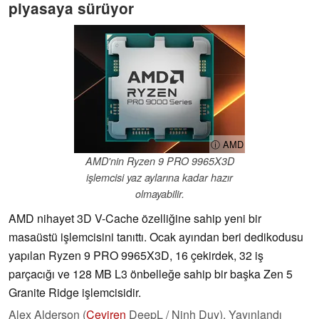
piyasaya sürüyor
ⓘ AMD
AMD'nin Ryzen 9 PRO 9965X3D
işlemcisi yaz aylarına kadar hazır
olmayabilir.
AMD nihayet 3D V-Cache özelliğine sahip yeni bir
masaüstü işlemcisini tanıttı. Ocak ayından beri dedikodusu
yapılan Ryzen 9 PRO 9965X3D, 16 çekirdek, 32 iş
parçacığı ve 128 MB L3 önbelleğe sahip bir başka Zen 5
Granite Ridge işlemcisidir.
Alex Alderson (
Çeviren
DeepL / Ninh Duy),
Yayınlandı