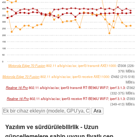
450
400
350
300
250
200
150
100
50
0
Motorola Edge 70 Fusion
802.11 a/b/g/n/ac/ax; iperf3 transmit AXE11000:
Ø308 (226-
379) MBit/s
Motorola Edge 70 Fusion
802.11 a/b/g/n/ac/ax; iperf3 receive AXE11000:
Ø482 (215-518)
MBit/s
Realme 16 Pro
802.11 a/b/g/n/ac/ax; iperf3 transmit RT-BE96U WiFi7; iperf 3.1.3:
Ø362
(332-375) MBit/s
Realme 16 Pro
802.11 a/b/g/n/ac/ax; iperf3 receive RT-BE96U WiFi7; iperf 3.1.3:
Ø393
(349-413) MBit/s
Yazılım ve sürdürülebilirlik - Uzun
güncellemelere sahip uygun fiyatlı cep