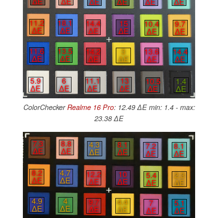
∆E
∆E
∆E
∆E
∆E
∆E
11.2
18.1
14.4
15
10.4
9.7
∆E
∆E
∆E
∆E
∆E
∆E
11.6
13.5
14.2
3
13.6
14.4
∆E
∆E
∆E
∆E
∆E
∆E
5.9
6
11.1
13
10.5
1.4
∆E
∆E
∆E
∆E
∆E
∆E
ColorChecker
Realme 16 Pro
: 12.49 ∆E min: 1.4 - max:
23.38 ∆E
7.3
8.8
4.3
8.1
7.2
8.1
∆E
∆E
∆E
∆E
∆E
∆E
8.2
4.7
12.2
10
5.4
2.3
∆E
∆E
∆E
∆E
∆E
∆E
4.9
4
9.7
4.4
7
5.1
∆E
∆E
∆E
∆E
∆E
∆E