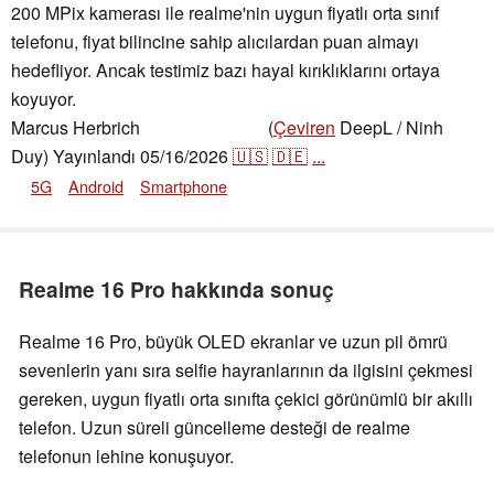
200 MPix kamerası ile realme'nin uygun fiyatlı orta sınıf
telefonu, fiyat bilincine sahip alıcılardan puan almayı
hedefliyor. Ancak testimiz bazı hayal kırıklıklarını ortaya
koyuyor.
Marcus Herbrich
(
Çeviren
DeepL / Ninh
,
👁
Florian Schmitt
Duy)
Yayınlandı
05/16/2026
🇺🇸
🇩🇪
...
5G
Android
Smartphone
Realme 16 Pro hakkında sonuç
Realme 16 Pro, büyük OLED ekranlar ve uzun pil ömrü
sevenlerin yanı sıra selfie hayranlarının da ilgisini çekmesi
gereken, uygun fiyatlı orta sınıfta çekici görünümlü bir akıllı
telefon. Uzun süreli güncelleme desteği de realme
telefonun lehine konuşuyor.