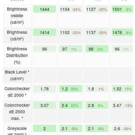
Brightness
1444
1104
1127
1501
-24%
-22%
4%
middle
(cd/m²)
Brightness
1414
1102
1137
1476
-22%
-20%
4%
(cd/m²)
Brightness
96
97
98
96
1%
2%
0%
Distribution
(%)
Black Level *
(cd/m²)
Colorchecker
1.78
1.2
1.8
1.52
33%
-1%
15%
dE 2000 *
Colorchecker
3.07
2.4
2.8
3.47
22%
9%
-13%
dE 2000
max. *
Greyscale
2
2.1
2.1
2.6
-5%
-5%
-30%
dE 2000 *