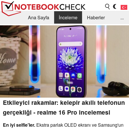
Ana Sayfa
İnceleme
Haberler
...
Öneri /SSS
Kütüphane
Satın Alma Rehberi
Arama
İletişim
Etkileyici rakamlar: kelepir akıllı telefonun
gerçekliği - realme 16 Pro incelemesi
En iyi selfie'ler.
Ekstra parlak OLED ekranı ve Samsung'un