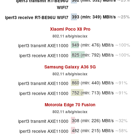
iperf3 transmit RT-BE96U
WiFi7
393
(min: 349)
MBit/s
∼25%
iperf3 receive RT-BE96U WiFi7
Xiaomi Poco X8 Pro
802.11 a/b/g/n/ac/ax
949
(min: 476)
MBit/s
∼100%
iperf3 transmit AXE11000
825
(min: 792)
MBit/s
∼100%
iperf3 receive AXE11000
Samsung Galaxy A36 5G
802.11 a/b/g/n/ac/ax
860
(min: 440)
MBit/s
∼91%
iperf3 transmit AXE11000
752
(min: 713)
MBit/s
∼91%
iperf3 receive AXE11000
Motorola Edge 70 Fusion
802.11 a/b/g/n/ac/ax
308
(min: 226)
MBit/s
∼32%
iperf3 transmit AXE11000
482
(min: 215)
MBit/s
∼58%
iperf3 receive AXE11000