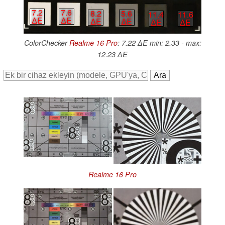
7.2
7.6
8.2
5.6
11.4
11.6
∆E
∆E
∆E
∆E
∆E
∆E
ColorChecker
Realme 16 Pro
: 7.22 ∆E min: 2.33 - max:
12.23 ∆E
Realme 16 Pro