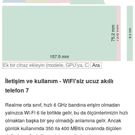
75.2 mm
75.6 mm
77.6 mm
78.2 mm
8.4 mm
6.8 mm
7.8 mm
7.4 mm
157.5 mm
162.8 mm
162.6 mm
162.9 mm
İletişim ve kullanım - WiFi'siz ucuz akıllı
telefon 7
Realme orta sınıf, hızlı 6 GHz bandına erişim olmadan
yalnızca Wi-Fi 6 ile birlikte gelir, bu da ölçümlerimizin hızlı
olmaktan başka bir şey olmadığı anlamına gelir. Ancak
günlük kullanımda 350 ila 400 MBit/s civarında ölçülen