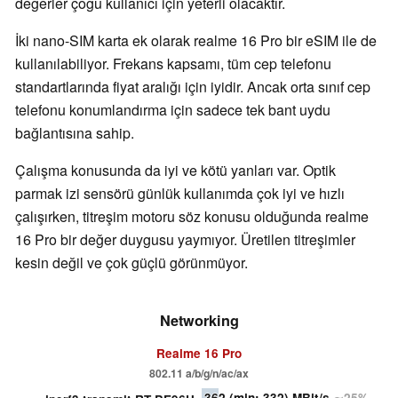
değerler çoğu kullanıcı için yeterli olacaktır.
İki nano-SIM karta ek olarak realme 16 Pro bir eSIM ile de
kullanılabiliyor. Frekans kapsamı, tüm cep telefonu
standartlarında fiyat aralığı için iyidir. Ancak orta sınıf cep
telefonu konumlandırma için sadece tek bant uydu
bağlantısına sahip.
Çalışma konusunda da iyi ve kötü yanları var. Optik
parmak izi sensörü günlük kullanımda çok iyi ve hızlı
çalışırken, titreşim motoru söz konusu olduğunda realme
16 Pro bir değer duygusu yaymıyor. Üretilen titreşimler
kesin değil ve çok güçlü görünmüyor.
Networking
Realme 16 Pro
802.11 a/b/g/n/ac/ax
362
(min: 332)
MBit/s
∼25%