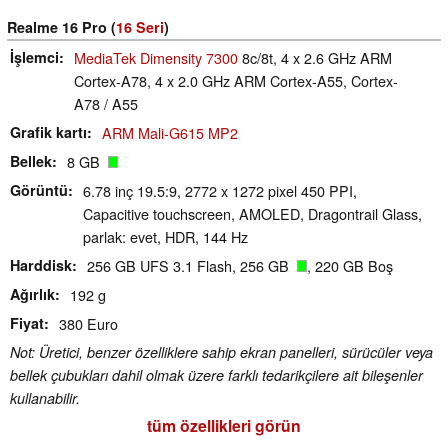
Realme 16 Pro (
16 Seri
)
İşlemci
MediaTek Dimensity 7300
8c/8t, 4 x 2.6 GHz ARM
Cortex-A78, 4 x 2.0 GHz ARM Cortex-A55, Cortex-
A78 / A55
Grafik kartı
ARM Mali-G615 MP2
Bellek
8 GB
Görüntü
6.78 inç 19.5:9, 2772 x 1272 pixel 450 PPI,
Capacitive touchscreen, AMOLED, Dragontrail Glass,
parlak: evet, HDR, 144 Hz
Harddisk
256 GB UFS 3.1 Flash, 256 GB
, 220 GB Boş
Ağırlık
192 g
Fiyat
380 Euro
Not: Üretici, benzer özelliklere sahip ekran panelleri, sürücüler veya
bellek çubukları dahil olmak üzere farklı tedarikçilere ait bileşenler
kullanabilir.
tüm özellikleri görün