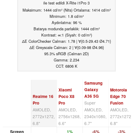
ile test edildi X-Rite i1Pro 3
Maksimum: 1444 cd/m² (Nits) Ortalama: 1414 cd/m²
Minimum: 1.8 cd/m²
Aydınlatma: 96 %
Batarya modunda parlaklık: 1444 cd/m²
Kontrast: ∞:1 (Siyah: 0 cd/m²)
ΔE ColorChecker Calman: 1.78 | ∀{0.5-29.43 Ø4.71}
ΔE Greyscale Calman: 2 | ∀{0.09-98 Ø4.96}
95.3% sRGB (Calman 2D)
Gamma: 2.234
CCT: 6806 K
Samsung
Galaxy
Xiaomi
Motorola
A36 5G
Realme 16
Poco X8
Edge 70
Super
Pro
Pro
Fusion
AMOLED,
AMOLED,
AMOLED,
AMOLED,
2772x1272,
2756x1268,
2340x1080,
2772x1272,
6.8"
6.6"
6.7"
6.8"
Screen
1%
-6%
-3%