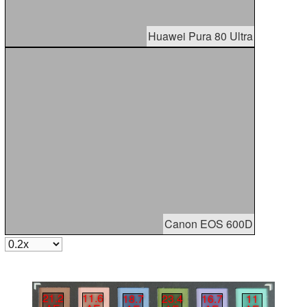
Huawei Pura 80 Ultra
Canon EOS 600D
21.2
11.6
18.7
23.4
16.7
11