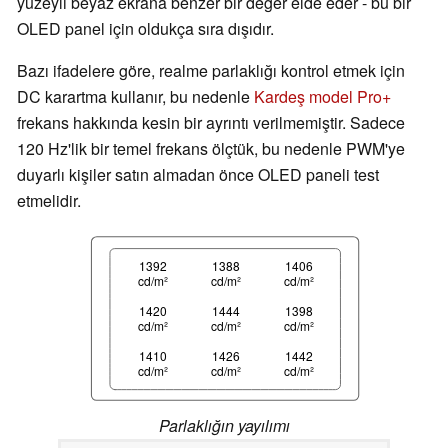
yüzeyli beyaz ekrana benzer bir değer elde eder - bu bir
OLED panel için oldukça sıra dışıdır.
Bazı ifadelere göre, realme parlaklığı kontrol etmek için
DC karartma kullanır, bu nedenle
Kardeş model Pro+
frekans hakkında kesin bir ayrıntı verilmemiştir. Sadece
120 Hz'lik bir temel frekans ölçtük, bu nedenle PWM'ye
duyarlı kişiler satın almadan önce OLED paneli test
etmelidir.
1392
1388
1406
cd/m²
cd/m²
cd/m²
1420
1444
1398
cd/m²
cd/m²
cd/m²
1410
1426
1442
cd/m²
cd/m²
cd/m²
Parlaklığın yayılımı