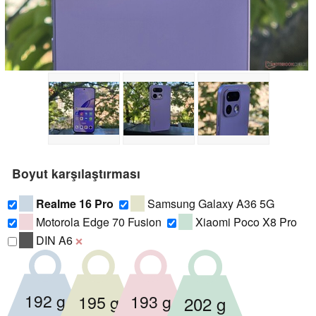
Boyut karşılaştırması
Realme 16 Pro
Samsung Galaxy A36 5G
Motorola Edge 70 Fusion
Xiaomi Poco X8 Pro
DIN A6
❌
192 g
195 g
193 g
202 g