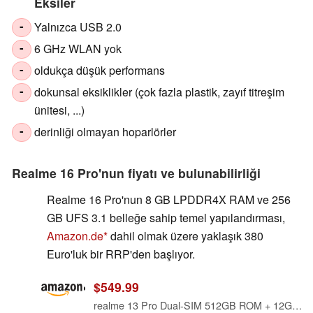
Eksiler
Yalnızca USB 2.0
-
6 GHz WLAN yok
-
oldukça düşük performans
-
dokunsal eksiklikler (çok fazla plastik, zayıf titreşim
-
ünitesi, ...)
derinliği olmayan hoparlörler
-
Realme 16 Pro'nun fiyatı ve bulunabilirliği
Realme 16 Pro'nun 8 GB LPDDR4X RAM ve 256
GB UFS 3.1 belleğe sahip temel yapılandırması,
Amazon.de
dahil olmak üzere yaklaşık 380
Euro'luk bir RRP'den başlıyor.
$549.99
realme 13 Pro Dual-SIM 512GB ROM + 12GB RAM (GSM Only | No CDMA) Factory Unlocked 5G Smartphone (Emerald Green) - International Version