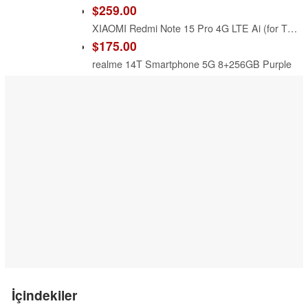
$259.00
XIAOMI Redmi Note 15 Pro 4G LTE Ai (for Tmobile Mint Tello & Global) (256GB + 8GB) 6.77" 120Hz 200MP AI Camera Model 25100RA69G Unlocked Dual Sim Liberado (Black)
$175.00
realme 14T Smartphone 5G 8+256GB Purple
İçindekiler