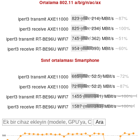
Ortalama
802.11 a/b/g/n/ac/ax
823
(min: 214)
MBit/s
∼87%
iperf3 transmit AXE11000
825
(min: 234)
MBit/s
∼100%
iperf3 receive AXE11000
745
(min: 362)
MBit/s
∼51%
iperf3 transmit RT-BE96U WiFi7
954
(min: 393)
MBit/s
∼60%
iperf3 receive RT-BE96U WiFi7
Sınıf ortalaması
Smartphone
685
(min: 52.5)
MBit/s
∼72%
iperf3 transmit AXE11000
721
(min: 52.2)
MBit/s
∼87%
iperf3 receive AXE11000
1455
(min: 341)
MBit/s
∼100%
iperf3 transmit RT-BE96U WiFi7
1587
(min: 343)
MBit/s
∼100%
iperf3 receive RT-BE96U WiFi7
500