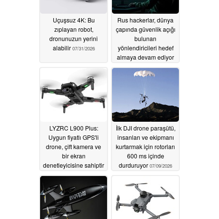
Uçuşsuz 4K: Bu
Rus hackerlar, dünya
zıplayan robot,
çapında güvenlik açığı
dronunuzun yerini
bulunan
alabilir
yönlendiricileri hedef
07/31/2026
almaya devam ediyor
07/15/2026
LYZRC L900 Plus:
İlk DJI drone paraşütü,
Uygun fiyatlı GPS'li
insanları ve ekipmanı
drone, çift kamera ve
kurtarmak için rotorları
bir ekran
600 ms içinde
denetleyicisine sahiptir
durduruyor
07/09/2026
07/10/2026