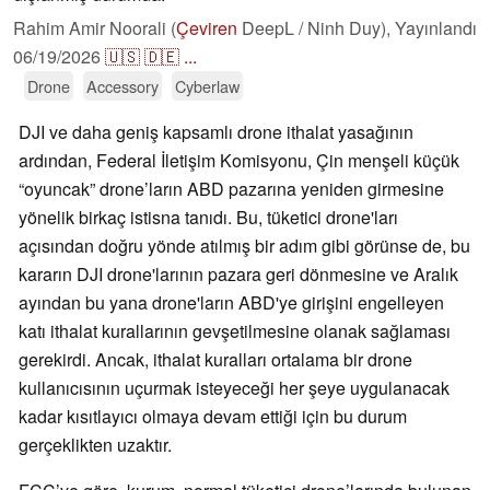
Rahim Amir Noorali (
Çeviren
DeepL / Ninh Duy),
Yayınlandı
06/19/2026
🇺🇸
🇩🇪
...
Drone
Accessory
Cyberlaw
DJI ve daha geniş kapsamlı drone ithalat yasağının
ardından, Federal İletişim Komisyonu, Çin menşeli küçük
“oyuncak” drone’ların ABD pazarına yeniden girmesine
yönelik birkaç istisna tanıdı. Bu, tüketici drone'ları
açısından doğru yönde atılmış bir adım gibi görünse de, bu
kararın DJI drone'larının pazara geri dönmesine ve Aralık
ayından bu yana drone'ların ABD'ye girişini engelleyen
katı ithalat kurallarının gevşetilmesine olanak sağlaması
gerekirdi. Ancak, ithalat kuralları ortalama bir drone
kullanıcısının uçurmak isteyeceği her şeye uygulanacak
kadar kısıtlayıcı olmaya devam ettiği için bu durum
gerçeklikten uzaktır.