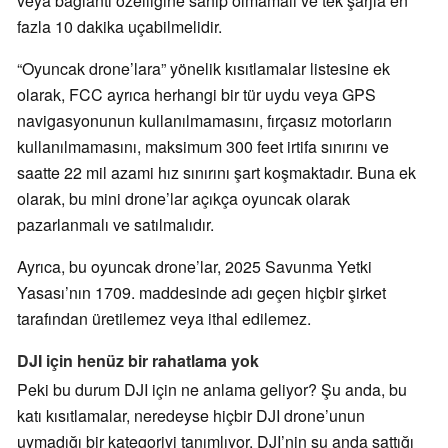
veya bağlantı özelliğine sahip olmamalı ve tek şarjla en
fazla 10 dakika uçabilmelidir.
“Oyuncak drone’lara” yönelik kısıtlamalar listesine ek
olarak, FCC ayrıca herhangi bir tür uydu veya GPS
navigasyonunun kullanılmamasını, fırçasız motorların
kullanılmamasını, maksimum 300 feet irtifa sınırını ve
saatte 22 mil azami hız sınırını şart koşmaktadır. Buna ek
olarak, bu mini drone’lar açıkça oyuncak olarak
pazarlanmalı ve satılmalıdır.
Ayrıca, bu oyuncak drone’lar, 2025 Savunma Yetki
Yasası’nın 1709. maddesinde adı geçen hiçbir şirket
tarafından üretilemez veya ithal edilemez.
DJI için henüz bir rahatlama yok
Peki bu durum DJI için ne anlama geliyor? Şu anda, bu
katı kısıtlamalar, neredeyse hiçbir DJI drone’unun
uymadığı bir kategoriyi tanımlıyor. DJI’nin şu anda sattığı