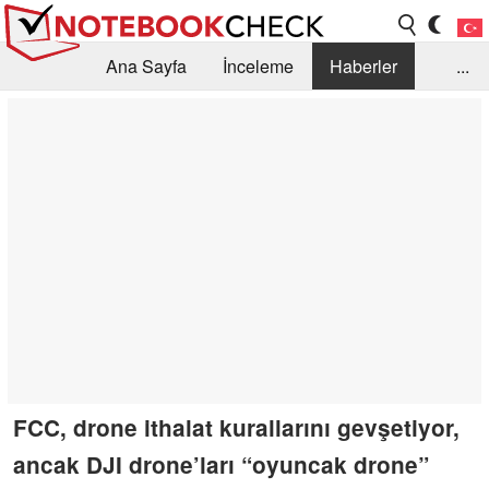
Ana Sayfa
İnceleme
Haberler
...
Öneri /SSS
Kütüphane
Satın Alma Rehberi
Arama
İletişim
FCC, drone ithalat kurallarını gevşetiyor,
ancak DJI drone’ları “oyuncak drone”