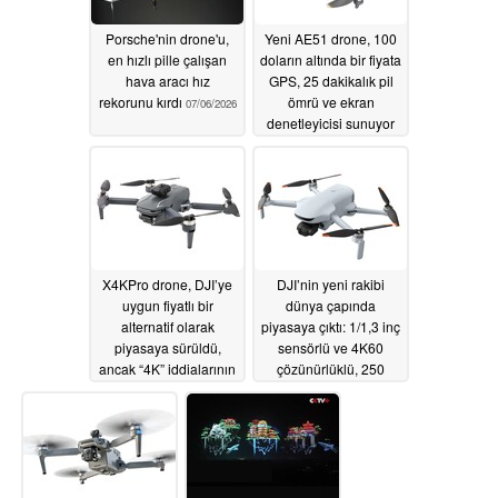
Porsche'nin drone'u,
Yeni AE51 drone, 100
en hızlı pille çalışan
doların altında bir fiyata
hava aracı hız
GPS, 25 dakikalık pil
rekorunu kırdı
ömrü ve ekran
07/06/2026
denetleyicisi sunuyor
06/23/2026
X4KPro drone, DJI’ye
DJI’nin yeni rakibi
uygun fiyatlı bir
dünya çapında
alternatif olarak
piyasaya çıktı: 1/1,3 inç
piyasaya sürüldü,
sensörlü ve 4K60
ancak “4K” iddialarının
çözünürlüklü, 250
bazı sınırlamaları var
gramın altındaki drone
06/21/2026
06/12/2026