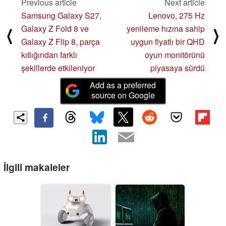
Previous article
Next article
Samsung Galaxy S27,
Lenovo, 275 Hz
Galaxy Z Fold 8 ve
yenileme hızına sahip
⟨
⟩
Galaxy Z Flip 8, parça
uygun fiyatlı bir QHD
kıtlığından farklı
oyun monitörünü
şekillerde etkileniyor
piyasaya sürdü
Add as a preferred
source on Google
İlgili makaleler