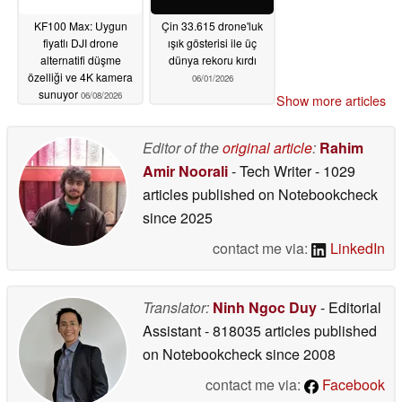
KF100 Max: Uygun
Çin 33.615 drone'luk
fiyatlı DJI drone
ışık gösterisi ile üç
alternatifi düşme
dünya rekoru kırdı
özelliği ve 4K kamera
06/01/2026
sunuyor
06/08/2026
Show more articles
Editor of the
original article
:
Rahim
Amir Noorali
- Tech Writer
- 1029
articles published on Notebookcheck
since 2025
contact me via:
LinkedIn
Translator:
Ninh Ngoc Duy
- Editorial
Assistant
- 818035 articles published
on Notebookcheck
since 2008
contact me via:
Facebook