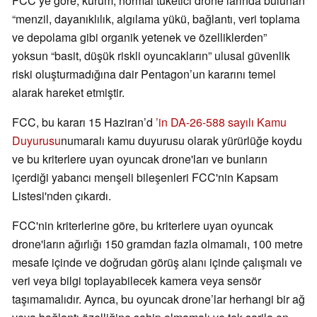
FCC’ye göre, kurum, normal tüketici drone’larında bulunan
“menzil, dayanıklılık, algılama yükü, bağlantı, veri toplama
ve depolama gibi organik yetenek ve özelliklerden”
yoksun “basit, düşük riskli oyuncakların” ulusal güvenlik
riski oluşturmadığına dair Pentagon’un kararını temel
alarak hareket etmiştir.
FCC, bu kararı 15 Haziran’d
’in DA-26-588 sayılı Kamu
Duyurusu
numaralı kamu duyurusu olarak yürürlüğe koydu
ve bu kriterlere uyan oyuncak drone'ları ve bunların
içerdiği yabancı menşeli bileşenleri FCC'nin Kapsam
Listesi'nden çıkardı.
FCC'nin kriterlerine göre, bu kriterlere uyan oyuncak
drone'ların ağırlığı 150 gramdan fazla olmamalı, 100 metre
mesafe içinde ve doğrudan görüş alanı içinde çalışmalı ve
veri veya bilgi toplayabilecek kamera veya sensör
taşımamalıdır. Ayrıca, bu oyuncak drone’lar herhangi bir ağ