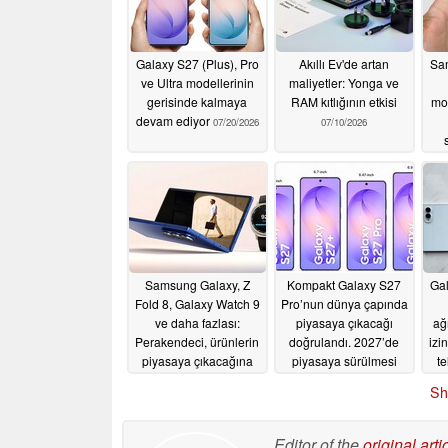
Galaxy S27 (Plus), Pro
Akıllı Ev'de artan
Sam
ve Ultra modellerinin
maliyetler: Yonga ve
gerisinde kalmaya
RAM kıtlığının etkisi
mo
devam ediyor
07/20/2026
07/10/2026
Samsung Galaxy, Z
Kompakt Galaxy S27
Gal
Fold 8, Galaxy Watch 9
Pro’nun dünya çapında
ve daha fazlası:
piyasaya çıkacağı
ağ
Perakendeci, ürünlerin
doğrulandı. 2027’de
izi
piyasaya çıkacağına
piyasaya sürülmesi
te
dair ipucu verdi
planlanan dört
d
Sh
Samsung amiral
06/26/2026
gemisi akıllı telefon
06/25/2026
Editor of the
original arti