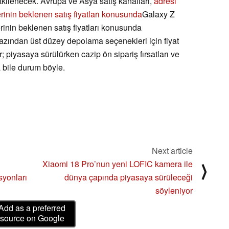
etkilenecek. Avrupa ve Asya satış kanalları,
adresi
rinin beklenen satış fiyatları konusunda
Galaxy Z
rinin beklenen satış fiyatları konusunda
n azından üst düzey depolama seçenekleri için fiyat
or; piyasaya sürülürken cazip ön sipariş fırsatları ve
a bile durum böyle.
Next article
Xiaomi 18 Pro’nun yeni LOFIC kamera ile
⟩
yonları
dünya çapında piyasaya sürüleceği
söyleniyor
Add as a preferred
source on Google