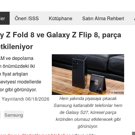
er
Öneri /SSS
Kütüphane
Satın Alma Rehberi
Z Fold 8 ve Galaxy Z Flip 8, parça
etkileniyor
 RAM ve depolama
n önümüzdeki iki
fiyat artışları
 seviyesi modellerde
or gibi görünüyor.
ⓘ Samsung
,
Yayınlandı
06/18/2026
Hem yakında piyasaya çıkacak
Samsung katlanabilir telefonlar hem
de Galaxy S27, küresel parça
Samsung
krizinden olumsuz etkilenecek gibi
görünüyor.