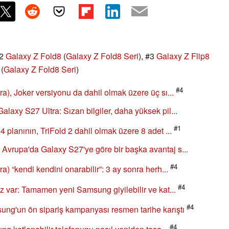
#2
Galaxy Z Fold8
(
Galaxy Z Fold8 Seri
), #3
Galaxy Z Flip8
(
Galaxy Z Fold8 Seri
)
#4
), Joker versiyonu da dahil olmak üzere üç sı...
axy S27 Ultra: Sızan bilgiler, daha yüksek pil...
#1
planının, TriFold 2 dahil olmak üzere 8 adet ...
vrupa'da Galaxy S27'ye göre bir başka avantaj s...
#4
) “kendi kendini onarabilir”: 3 ay sonra herh...
#4
z var: Tamamen yeni Samsung giyilebilir ve kat...
#4
ng'un ön sipariş kampanyası resmen tarihe karıştı
#4