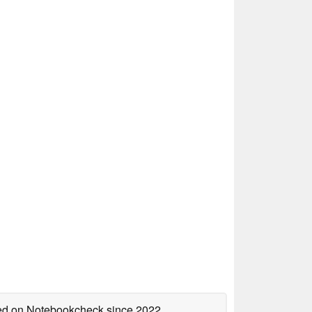
shed on Notebookcheck
since 2022