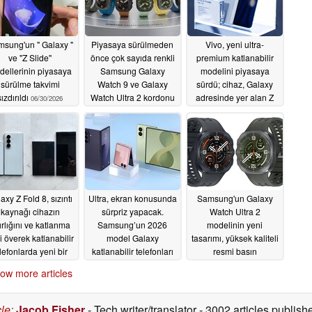
sung'un " Galaxy "
Piyasaya sürülmeden
Vivo, yeni ultra-
ve "Z Slide"
önce çok sayıda renkli
premium katlanabilir
dellerinin piyasaya
Samsung Galaxy
modelini piyasaya
sürülme takvimi
Watch 9 ve Galaxy
sürdü; cihaz, Galaxy
sızdırıldı
Watch Ultra 2 kordonu
adresinde yer alan Z
06/30/2026
sızdırıldı
Fold7’yi gölgede
06/27/2026
bırakan bir bataryaya
sahip ve küresel
lansmanı da onaylandı
06/27/2026
axy Z Fold 8, sızıntı
Ultra, ekran konusunda
Samsung'un Galaxy
kaynağı cihazın
sürpriz yapacak.
Watch Ultra 2
ırlığını ve katlanma
Samsung’un 2026
modelinin yeni
ni överek katlanabilir
model Galaxy
tasarımı, yüksek kaliteli
lefonlarda yeni bir
katlanabilir telefonları
resmi basın
önemin kapılarını
için eğlenceli yeni
görselleriyle sızdırıldı
ow more articles
açabilir
renkler sızdırıldı
06/25/2026
06/24/2026
06/24/2026
cle
:
Jacob Fisher
- Tech writer/translator
- 3002 articles publi