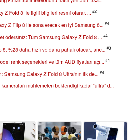
ng katlanabilir telefonunu nasıl yeniden tasa...
#2
 Fold 8 ile ilgili bilgileri resmi olarak ...
#4
axy Z Flip 8 ile sona erecek en iyi Samsung ö...
#4
ücret ödersiniz: Tüm Samsung Galaxy Z Fold 8 ...
#3
 8, %28 daha hızlı ve daha pahalı olacak, anc...
#4
del renk seçenekleri ve tüm AUD fiyatları açı...
#4
an: Samsung Galaxy Z Fold 8 Ultra'nın ilk de...
ameraları muhtemelen beklendiği kadar “ultra” d...