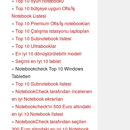
»
Top 10 oyun notebooku
»
Top 10 bütçeye uygun Ofis/İş
Notebook Listesi
»
Top 10 Premium Ofis/İş notebookları
»
Top 10 Çalışma istasyonu laptopları
»
Top 10 Subnotebook listesi
»
Top 10 Ultrabooklar
»
En iyi 10 dönüştürülebilir modeli
»
Seçimi en iyi 10 tablet
»
Notebookcheck Top 10 Windows
Tabletleri
»
Top 10 Subnotebook listesi
»
NotebookCheck tarafından incelenen
en iyi Notebook ekranları
»
Notebookcheck'in 500 Euro altındaki
en iyi 10 Notebook listesi
»
NotebookCheck tarafından seçilen
300 Euro altındaki en iyi 10 Notebook