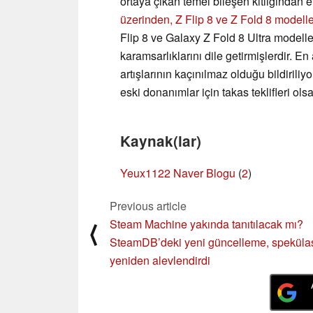
ortaya çıkan temel bileşen kıtlığından 
üzerinden, Z Flip 8 ve Z Fold 8 modelle
Flip 8 ve Galaxy Z Fold 8 Ultra modelle
karamsarlıklarını dile getirmişlerdir. E
artışlarının kaçınılmaz olduğu bildiriliy
eski donanımlar için takas teklifleri ols
Kaynak(lar)
Yeux1122 Naver Blogu
(
2
)
Previous article
Steam Machine yakında tanıtılacak mı?
⟨
SteamDB’deki yeni güncelleme, spekülas
yeniden alevlendirdi