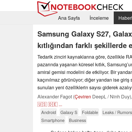
Ana Sayfa
İnceleme
Haberl
Samsung Galaxy S27, Galaxy 
kıtlığından farklı şekillerde 
Tedarik zinciri kaynaklarına göre, özellikle
pazarında yaşanan küresel kıtlık, Samsung’u
amiral gemisi modelini de etkiliyor. Bir yandan 
kaçınılmaz görünüyor; diğer yandan ise giriş
sunulan yeni özelliklerin sayısı giderek azalıy
Alexander Fagot (
Çeviren
DeepL / Ninh Duy)
🇺🇸
🇩🇪
...
Android
Galaxy S
Foldable
Leaks / Rumors
Smartphone
Business