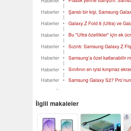
Haberler
•
Plastik yerine titanyum: Samsu
|
Haberler
•
Şanslı bir kişi, Samsung Galaxy Z
|
Haberler
•
Galaxy Z Fold 8 (Ultra) ve Gal
|
Haberler
•
Bu "Ultra özellikler" için ek 
|
Haberler
•
Sızıntı: Samsung Galaxy Z Flip
|
Haberler
•
Samsung’a özel katlanabilir mo
|
Haberler
•
Sınıfının en iyisi kırışmaz ekr
|
Haberler
•
Samsung Galaxy S27 Pro’nun k
...
İlgili makaleler