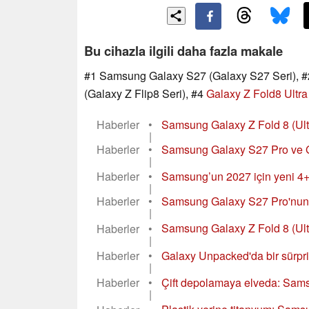
Bu cihazla ilgili daha fazla makale
#1 Samsung Galaxy S27 (Galaxy S27 Seri), 
(Galaxy Z Flip8 Seri), #4
Galaxy Z Fold8 Ultra
Haberler
•
Samsung Galaxy Z Fold 8 (Ultra
|
Haberler
•
Samsung Galaxy S27 Pro ve Gal
|
Haberler
•
Samsung’un 2027 için yeni 4+4 
|
Haberler
•
Samsung Galaxy S27 Pro'nun A
|
Haberler
•
Samsung Galaxy Z Fold 8 (Ultra
|
Haberler
•
Galaxy Unpacked'da bir sürpri
|
Haberler
•
Çift depolamaya elveda: Samsu
|