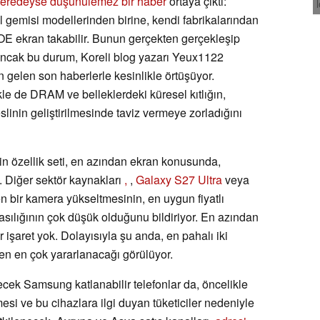
eredeyse düşünülemez bir haber
ortaya çıktı:
l gemisi modellerinden birine, kendi fabrikalarından
BOE ekran takabilir. Bunun gerçekten gerçekleşip
ancak bu durum, Koreli blog yazarı Yeux1122
n gelen son haberlerle kesinlikle örtüşüyor.
kle de DRAM ve belleklerdeki küresel kıtlığın,
inin geliştirilmesinde taviz vermeye zorladığını
in özellik seti, en azından ekran konusunda,
 Diğer sektör kaynakları
,
,
Galaxy S27 Ultra
veya
n bir kamera yükseltmesinin, en uygun fiyatlı
ılığının çok düşük olduğunu bildiriyor. En azından
r işaret yok. Dolayısıyla şu anda, en pahalı iki
en en çok yararlanacağı görülüyor.
ek Samsung katlanabilir telefonlar da, öncelikle
si ve bu cihazlara ilgi duyan tüketiciler nedeniyle