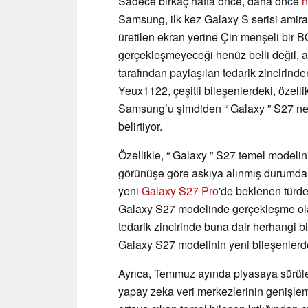
Sadece birkaç hafta önce, daha önce
n
Samsung, ilk kez Galaxy S serisi amira
üretilen ekran yerine Çin menşeli bir 
gerçekleşmeyeceği henüz belli değil, 
tarafından paylaşılan tedarik zincirinde
Yeux1122, çeşitli bileşenlerdeki, özelli
Samsung’u şimdiden “ Galaxy ” S27 nesl
belirtiyor.
Özellikle, “ Galaxy ” S27 temel modelin
görünüşe göre askıya alınmış durumda.
yeni
Galaxy S27 Pro
'de beklenen türde
Galaxy S27 modelinde gerçekleşme olas
tedarik zincirinde buna dair herhangi bi
Galaxy S27 modelinin yeni bileşenlerd
Ayrıca, Temmuz ayında piyasaya sürülec
yapay zeka veri merkezlerinin genişleme