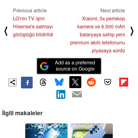
Previous article
Next article
LG'nin TV işini
Xiaomi, 5x periskop
Hisense'e satmayı
kamera ve 6.500 mAh
⟨
⟩
görüştüğü bildirildi
bataryaya sahip yeni
premium akıllı telefonunu
piyasaya sürdü
Add as a preferred
source on Google
İlgili makaleler