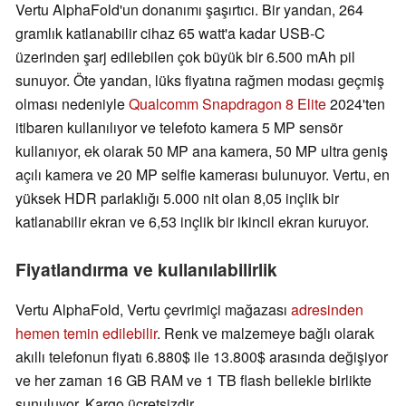
Vertu AlphaFold'un donanımı şaşırtıcı. Bir yandan, 264
gramlık katlanabilir cihaz 65 watt'a kadar USB-C
üzerinden şarj edilebilen çok büyük bir 6.500 mAh pil
sunuyor. Öte yandan, lüks fiyatına rağmen modası geçmiş
olması nedeniyle
Qualcomm Snapdragon 8 Elite
2024'ten
itibaren kullanılıyor ve telefoto kamera 5 MP sensör
kullanıyor, ek olarak 50 MP ana kamera, 50 MP ultra geniş
açılı kamera ve 20 MP selfie kamerası bulunuyor. Vertu, en
yüksek HDR parlaklığı 5.000 nit olan 8,05 inçlik bir
katlanabilir ekran ve 6,53 inçlik bir ikincil ekran kuruyor.
Fiyatlandırma ve kullanılabilirlik
Vertu AlphaFold, Vertu çevrimiçi mağazası
adresinden
hemen temin edilebilir
. Renk ve malzemeye bağlı olarak
akıllı telefonun fiyatı 6.880$ ile 13.800$ arasında değişiyor
ve her zaman 16 GB RAM ve 1 TB flash bellekle birlikte
sunuluyor. Kargo ücretsizdir