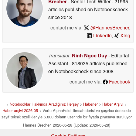
Brecher
- Senior Tech Writer
- 21995
articles published on Notebookcheck
since 2018
contact me via:
@HannesBrecher
,
LinkedIn
,
Xing
Translator:
Ninh Ngoc Duy
- Editorial
Assistant
- 818035 articles published
on Notebookcheck
since 2008
contact me via:
Facebook
>
Notebooklar Hakkında Aradığınız Herşey
>
Haberler
>
Haber Arşivi
>
Haber arşivi 2026 05
> Vertu AlphaFold, timsah derisi ve şaşırtıcı derecede
zayıf teknik özellikleriyle 6.800 doların üzerinde bir fiyatla piyasaya sürülüyor
Hannes Brecher, 2026-05-28 (Update: 2026-05-28)
Cookie Settings