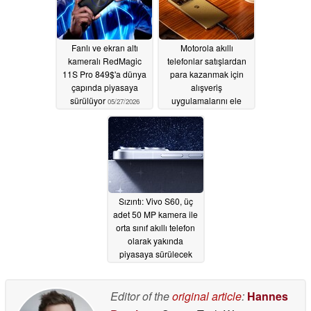
Fanlı ve ekran altı
Motorola akıllı
kameralı RedMagic
telefonlar satışlardan
11S Pro 849$'a dünya
para kazanmak için
çapında piyasaya
alışveriş
sürülüyor
uygulamalarını ele
05/27/2026
geçiriyor
05/27/2026
Sızıntı: Vivo S60, üç
adet 50 MP kamera ile
orta sınıf akıllı telefon
olarak yakında
piyasaya sürülecek
05/27/2026
Editor of the
original article
:
Hannes