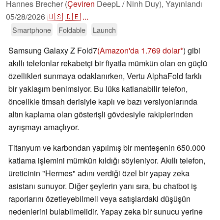
Hannes Brecher (
Çeviren
DeepL / Ninh Duy),
Yayınlandı
05/28/2026
🇺🇸
🇩🇪
...
Smartphone
Foldable
Launch
Samsung Galaxy Z Fold7
(Amazon'da 1.769 dolar
) gibi
akıllı telefonlar rekabetçi bir fiyatla mümkün olan en güçlü
özellikleri sunmaya odaklanırken, Vertu AlphaFold farklı
bir yaklaşım benimsiyor. Bu lüks katlanabilir telefon,
öncelikle timsah derisiyle kaplı ve bazı versiyonlarında
altın kaplama olan gösterişli gövdesiyle rakiplerinden
ayrışmayı amaçlıyor.
Titanyum ve karbondan yapılmış bir menteşenin 650.000
katlama işlemini mümkün kıldığı söyleniyor. Akıllı telefon,
üreticinin "Hermes" adını verdiği özel bir yapay zeka
asistanı sunuyor. Diğer şeylerin yanı sıra, bu chatbot iş
raporlarını özetleyebilmeli veya satışlardaki düşüşün
nedenlerini bulabilmelidir. Yapay zeka bir sunucu yerine