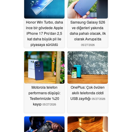
Honor Win Turbo, daha
Samsung Galaxy S26
ince bir gövdede Apple
ve diğerleri yakında
iPhone 17 Pro'dan 2,5
daha pahalı olacak, ilk
kat daha büyük pil ile
olarak Avrupa'da
piyasaya sürüldü
05/27/2026
05/29/2026
Motorola telefon
OnePlus: Çok övülen
performans düşüşü:
akıllı telefonda ciddi
Testlerimizde %20
USB zayıflığı
05/27/2026
kayıp
05/27/2026