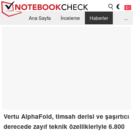
Ana Sayfa
İnceleme
Haberler
...
Öneri /SSS
Kütüphane
Satın Alma Rehberi
Arama
İletişim
Vertu AlphaFold, timsah derisi ve şaşırtıcı
derecede zayıf teknik özellikleriyle 6.800