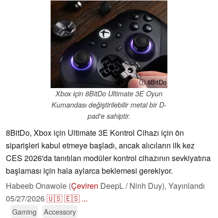
ⓘ 8BitDo
Xbox için 8BitDo Ultimate 3E Oyun
Kumandası değiştirilebilir metal bir D-
pad'e sahiptir.
8BitDo, Xbox için Ultimate 3E Kontrol Cihazı için ön
siparişleri kabul etmeye başladı, ancak alıcıların ilk kez
CES 2026'da tanıtılan modüler kontrol cihazının sevkiyatına
başlaması için hala aylarca beklemesi gerekiyor.
Habeeb Onawole (
Çeviren
DeepL / Ninh Duy),
Yayınlandı
05/27/2026
🇺🇸
🇪🇸
...
Gaming
Accessory