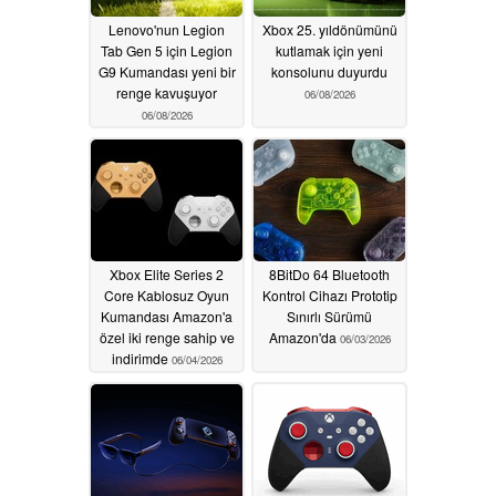
Lenovo'nun Legion
Xbox 25. yıldönümünü
Tab Gen 5 için Legion
kutlamak için yeni
G9 Kumandası yeni bir
konsolunu duyurdu
renge kavuşuyor
06/08/2026
06/08/2026
Xbox Elite Series 2
8BitDo 64 Bluetooth
Core Kablosuz Oyun
Kontrol Cihazı Prototip
Kumandası Amazon'a
Sınırlı Sürümü
özel iki renge sahip ve
Amazon'da
06/03/2026
indirimde
06/04/2026