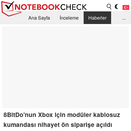
Ana Sayfa
İnceleme
Haberler
...
Öneri /SSS
Kütüphane
Satın Alma Rehberi
Arama
İletişim
8BitDo'nun Xbox için modüler kablosuz
kumandası nihayet ön siparişe açıldı