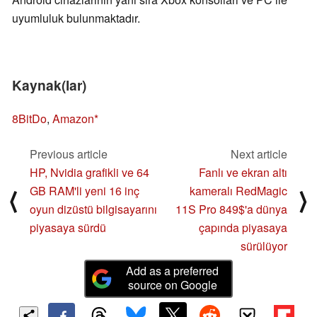
uyumluluk bulunmaktadır.
Kaynak(lar)
8BitDo
,
Amazon
Previous article
Next article
HP, Nvidia grafikli ve 64
Fanlı ve ekran altı
GB RAM'li yeni 16 inç
kameralı RedMagic
⟨
⟩
oyun dizüstü bilgisayarını
11S Pro 849$'a dünya
piyasaya sürdü
çapında piyasaya
sürülüyor
Add as a preferred
source on Google