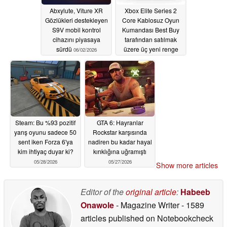
Abxylute, Viture XR
Xbox Elite Series 2
Gözlükleri destekleyen
Core Kablosuz Oyun
S9V mobil kontrol
Kumandası Best Buy
cihazını piyasaya
tarafından satılmak
sürdü
üzere üç yeni renge
06/02/2026
kavuşuyor
06/01/2026
Steam: Bu %93 pozitif
GTA 6: Hayranlar
yarış oyunu sadece 50
Rockstar karşısında
sent iken Forza 6'ya
nadiren bu kadar hayal
kim ihtiyaç duyar ki?
kırıklığına uğramıştı
05/28/2026
05/27/2026
Show more articles
Editor of the
original article
:
Habeeb
Onawole
- Magazine Writer
- 1589
articles published on Notebookcheck