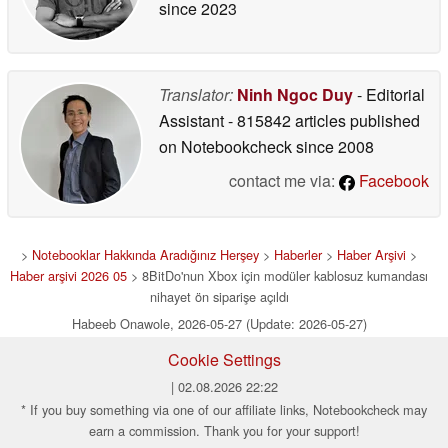
since 2023
Translator:
Ninh Ngoc Duy
- Editorial
Assistant
- 815842 articles published
on Notebookcheck
since 2008
contact me via:
Facebook
>
Notebooklar Hakkında Aradığınız Herşey
>
Haberler
>
Haber Arşivi
>
Haber arşivi 2026 05
> 8BitDo'nun Xbox için modüler kablosuz kumandası
nihayet ön siparişe açıldı
Habeeb Onawole, 2026-05-27 (Update: 2026-05-27)
Cookie Settings
| 02.08.2026 22:22
* If you buy something via one of our affiliate links, Notebookcheck may
earn a commission. Thank you for your support!