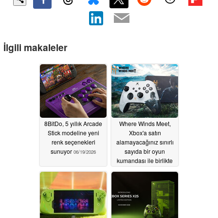
İlgili makaleler
8BitDo, 5 yıllık Arcade
Where Winds Meet,
Stick modeline yeni
Xbox'a satın
renk seçenekleri
alamayacağınız sınırlı
sunuyor
sayıda bir oyun
06/19/2026
kumandası ile birlikte
geliyor
06/09/2026