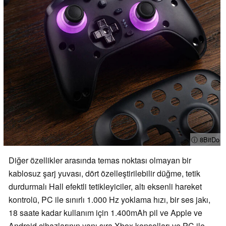
ⓘ 8BitDo
Diğer özellikler arasında temas noktası olmayan bir
kablosuz şarj yuvası, dört özelleştirilebilir düğme, tetik
durdurmalı Hall efektli tetikleyiciler, altı eksenli hareket
kontrolü, PC ile sınırlı 1.000 Hz yoklama hızı, bir ses jakı,
18 saate kadar kullanım için 1.400mAh pil ve Apple ve
Android cihazlarının yanı sıra Xbox konsolları ve PC ile