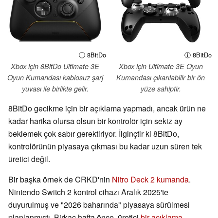
ⓘ 8BitDo
ⓘ 8BitDo
Xbox için 8BitDo Ultimate 3E
Xbox için Ultimate 3E Oyun
Oyun Kumandası kablosuz şarj
Kumandası çıkarılabilir bir ön
yuvası ile birlikte gelir.
yüze sahiptir.
8BitDo gecikme için bir açıklama yapmadı, ancak ürün ne
kadar harika olursa olsun bir kontrolör için sekiz ay
beklemek çok sabır gerektiriyor. İlginçtir ki 8BitDo,
kontrolörünün piyasaya çıkması bu kadar uzun süren tek
üretici değil.
Bir başka örnek de CRKD'nin
Nitro Deck 2 kumanda
.
Nintendo Switch 2 kontrol cihazı Aralık 2025'te
duyurulmuş ve "2026 baharında" piyasaya sürülmesi
planlanmıştı. Birkaç hafta önce, üretici
bir açıklama