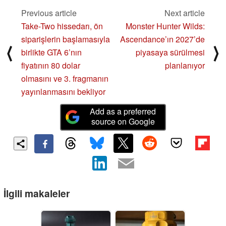
Previous article
Next article
Take-Two hissedarı, ön
Monster Hunter Wilds:
siparişlerin başlamasıyla
Ascendance’ın 2027’de
⟨
⟩
birlikte GTA 6’nın
piyasaya sürülmesi
fiyatının 80 dolar
planlanıyor
olmasını ve 3. fragmanın
yayınlanmasını bekliyor
Add as a preferred
source on Google
İlgili makaleler