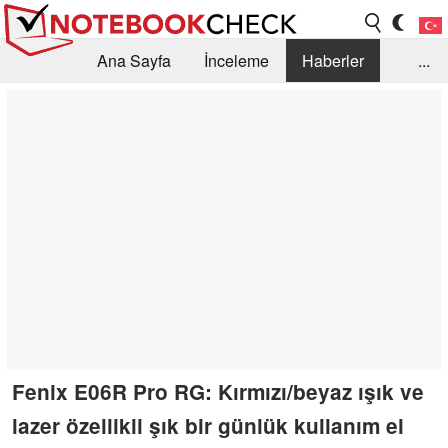
Ana Sayfa
İnceleme
Haberler
...
Öneri /SSS
Kütüphane
Satın Alma Rehberi
Arama
İletişim
Fenix E06R Pro RG: Kırmızı/beyaz ışık ve
lazer özellikli şık bir günlük kullanım el