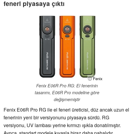
feneri piyasaya çıktı
ⓘ Fenix
Fenix E06R Pro RG: El fenerinin
tasarımı, E06R Pro modeline göre
değişmemiştir
Fenix E06R Pro RG ile el feneri üreticisi, düz ancak uzun el
fenerinin yeni bir versiyonunu piyasaya sürdü. RG
versiyonu, UV lambası yerine kırmızı ışıkla donatılmıştır.
Ayrıca, standart modele kıyasla biraz daha pahalıdır.