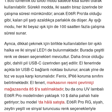
1.600 lümenlik bu turbo modu sadece kısa süreli olarak
kullanılabilir. Sürekli modda, iki saatin biraz üzerinde bir
çalışma süresi mümkündür; ancak E06R Pro'da olduğu
gibi, kalan pil şarjı azaldıkça parlaklık da düşer. Ay ışığı
modu, her iki beyaz ışık için de 100 saatten fazla çalışma
süresi sunar.
Ayrıca, dikkat çekmek için birlikte kullanılabilen bir ışıklı
halka ve iki sinyal LED'i de bulunmaktadır. Burada çeşitli
renk ve desen seçenekleri mevcuttur. Daha önce olduğu
gibi, dahili pil USB-C üzerinden şarj edilir. El fenerinde
açıkta bir USB-C bağlantı noktası bulunur, ancak yine de
toz ve suya karşı korumalıdır. Fenix, IP66 koruma sınıfını
belirtmektedir. El feneri,
markasının resmi çevrimiçi
mağazasında 85 $'a satılmaktadır
, bu da onu UV lambalı
E06R Pro modelinden yaklaşık 10 $ daha pahalı hale
getiriyor; bu model
'da hâlâ satışta
. E06R Pro RG, siyah,
zeytin yeşili ve sinyal turuncusu renk seçenekleriyle