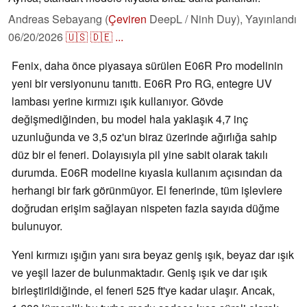
Andreas Sebayang (
Çeviren
DeepL / Ninh Duy),
Yayınlandı
06/20/2026
🇺🇸
🇩🇪
...
Fenix, daha önce piyasaya sürülen E06R Pro modelinin
yeni bir versiyonunu tanıttı. E06R Pro RG, entegre UV
lambası yerine kırmızı ışık kullanıyor. Gövde
değişmediğinden, bu model hala yaklaşık 4,7 inç
uzunluğunda ve 3,5 oz'un biraz üzerinde ağırlığa sahip
düz bir el feneri. Dolayısıyla pil yine sabit olarak takılı
durumda. E06R modeline kıyasla kullanım açısından da
herhangi bir fark görünmüyor. El fenerinde, tüm işlevlere
doğrudan erişim sağlayan nispeten fazla sayıda düğme
bulunuyor.
Yeni kırmızı ışığın yanı sıra beyaz geniş ışık, beyaz dar ışık
ve yeşil lazer de bulunmaktadır. Geniş ışık ve dar ışık
birleştirildiğinde, el feneri 525 ft'ye kadar ulaşır. Ancak,