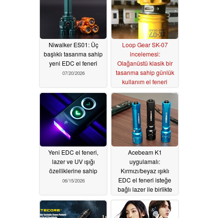
Niwalker ES01: Üç
Loop Gear SK-07
başlıklı tasarıma sahip
incelemesi:
yeni EDC el feneri
Olağanüstü klasik bir
tasarıma sahip günlük
07/20/2026
kullanım el feneri
07/15/2026
Yeni EDC el feneri,
Acebeam K1
lazer ve UV ışığı
uygulamalı:
özelliklerine sahip
Kırmızı/beyaz ışıklı
EDC el feneri isteğe
06/15/2026
bağlı lazer ile birlikte
geliyor
06/09/2026