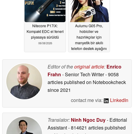
Nitecore P17iX:
Aulumu G05 Pro,
Kompakt EDC el feneri
hobiciler ve
piyasaya sürüldü
hazırlıkçılar için
manyetik bir akıllı
06/08/2026
telefon destek ayağını
EDC araçlarıyla
birleştiriyor
06/03/2026
Editor of the
original article
:
Enrico
Frahn
- Senior Tech Writer
- 9058
articles published on Notebookcheck
since 2021
contact me via:
LinkedIn
Translator:
Ninh Ngoc Duy
- Editorial
Assistant
- 814621 articles published