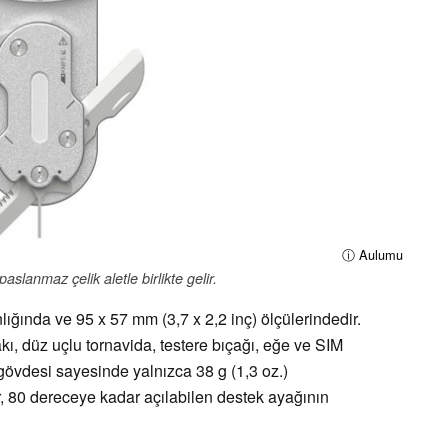
ⓘ Aulumu
lanmaz çelik aletle birlikte gelir.
ığında ve 95 x 57 mm (3,7 x 2,2 inç) ölçülerindedir.
kı, düz uçlu tornavida, testere bıçağı, eğe ve SIM
ı gövdesi sayesinde yalnızca 38 g (1,3 oz.)
er, 80 dereceye kadar açılabilen destek ayağının