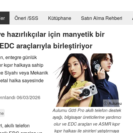
er
Öneri /SSS
Kütüphane
Satın Alma Rehberi
 hazırlıkçılar için manyetik bir
 EDC araçlarıyla birleştiriyor
n, entegre günlük
ır kıpır halkaya sahip
Gece Siyahı veya Mekanik
metal halka sayesinde
yınlandı
06/03/2026
ⓘ Aulumu
Aulumu G05 Pro akıllı telefon destek
ne
ayağı, bilgisayar üreticilerine yardımcı
olur ve EDC araçları ve ASMR kıpır
, akıllı telefon
kıpır halkası ile sinirleri yatıştırmaya