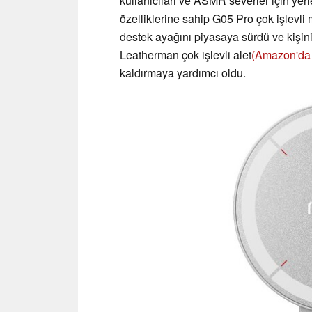
kullanıcıları ve ASMR severler için yer
özelliklerine sahip G05 Pro çok işlevli m
destek ayağını piyasaya sürdü ve kişini
Leatherman çok işlevli alet
(Amazon'da s
kaldırmaya yardımcı oldu.