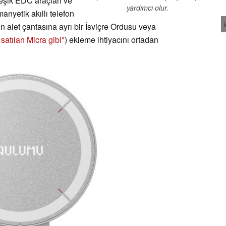
leşik EDC araçları ve
yardımcı olur.
anyetik akıllı telefon
n alet çantasına ayrı bir İsviçre Ordusu veya
atılan Micra gibi
) ekleme ihtiyacını ortadan