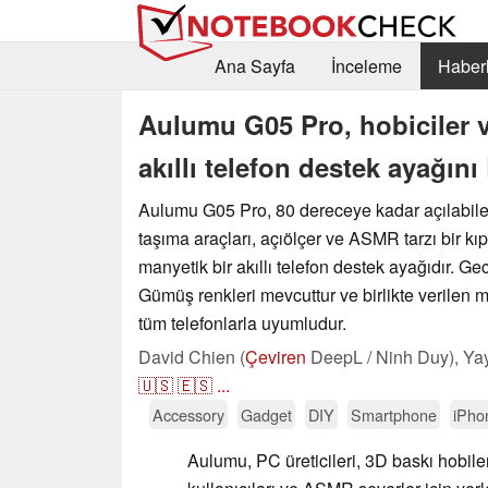
Ana Sayfa
İnceleme
Haberl
Aulumu G05 Pro, hobiciler ve
akıllı telefon destek ayağını
Aulumu G05 Pro, 80 dereceye kadar açılabile
taşıma araçları, açıölçer ve ASMR tarzı bir kıp
manyetik bir akıllı telefon destek ayağıdır. 
Gümüş renkleri mevcuttur ve birlikte verilen 
tüm telefonlarla uyumludur.
David Chien (
Çeviren
DeepL / Ninh Duy),
Ya
🇺🇸
🇪🇸
...
Accessory
Gadget
DIY
Smartphone
iPho
Aulumu, PC üreticileri, 3D baskı hobileri