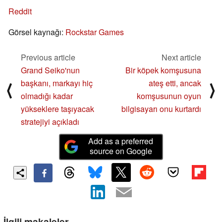
Reddit
Görsel kaynağı:
Rockstar Games
Previous article
Next article
Grand Seiko'nun
Bir köpek komşusuna
başkanı, markayı hiç
ateş etti, ancak
⟨
⟩
olmadığı kadar
komşusunun oyun
yükseklere taşıyacak
bilgisayarı onu kurtardı
stratejiyi açıkladı
Add as a preferred
source on Google
İlgili makaleler