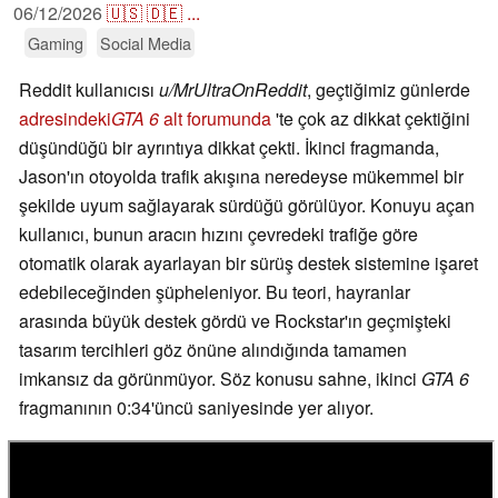
06/12/2026
🇺🇸
🇩🇪
...
Gaming
Social Media
Reddit kullanıcısı
u/MrUltraOnReddit
, geçtiğimiz günlerde
adresindeki
GTA 6
alt forumunda
'te çok az dikkat çektiğini
düşündüğü bir ayrıntıya dikkat çekti. İkinci fragmanda,
Jason'ın otoyolda trafik akışına neredeyse mükemmel bir
şekilde uyum sağlayarak sürdüğü görülüyor. Konuyu açan
kullanıcı, bunun aracın hızını çevredeki trafiğe göre
otomatik olarak ayarlayan bir sürüş destek sistemine işaret
edebileceğinden şüpheleniyor. Bu teori, hayranlar
arasında büyük destek gördü ve Rockstar'ın geçmişteki
tasarım tercihleri göz önüne alındığında tamamen
imkansız da görünmüyor. Söz konusu sahne, ikinci
GTA 6
fragmanının 0:34'üncü saniyesinde yer alıyor.