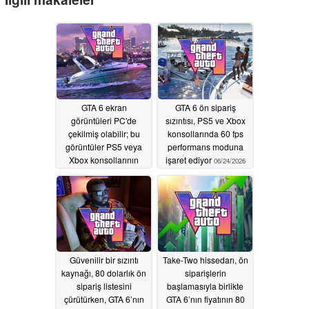
GTA 6 ekran
GTA 6 ön sipariş
görüntüleri PC'de
sızıntısı, PS5 ve Xbox
çekilmiş olabilir; bu
konsollarında 60 fps
görüntüler PS5 veya
performans moduna
Xbox konsollarının
işaret ediyor
06/24/2026
grafik kalitesini
yansıtmayabilir
06/25/2026
Güvenilir bir sızıntı
Take-Two hissedarı, ön
kaynağı, 80 dolarlık ön
siparişlerin
sipariş listesini
başlamasıyla birlikte
çürütürken, GTA 6’nın
GTA 6’nın fiyatının 80