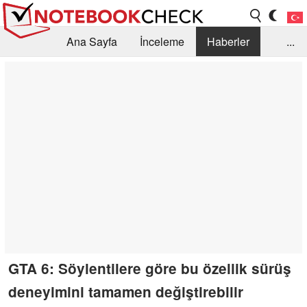
Ana Sayfa
İnceleme
Haberler
...
Öneri /SSS
Kütüphane
Satın Alma Rehberi
Arama
İletişim
GTA 6: Söylentilere göre bu özellik sürüş
deneyimini tamamen değiştirebilir