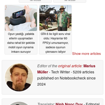
06/18/2026
06/18/2026
Oyun yastığı, yatakta
GTA 6 ile ilgili soru viral
ellerin uyuşmadan
oldu: Hayranlar 60
daha rahat bir şekilde
FPS'yi umursamıyor,
mobil oyun oynama
sadece oyunun
imkanı sunuyor
çıkmasını istiyor
Show more articles
06/12/2026
06/12/2026
Editor of the
original article
:
Marius
Müller
- Tech Writer
- 5209 articles
published on Notebookcheck
since
2024
Translator:
Ninh Ngoc Duy
- Editorial