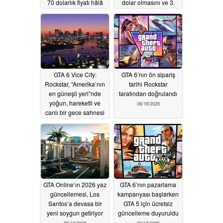
70 dolarlık fiyatı hâlâ
dolar olmasını ve 3.
mümkün görünüyor
fragmanın
yayınlanmasını
06/22/2026
bekliyor
06/20/2026
GTA 6 Vice City:
GTA 6’nın ön sipariş
Rockstar, “Amerika’nın
tarihi Rockstar
en güneşli yeri”nde
tarafından doğrulandı
yoğun, hareketli ve
06/18/2026
canlı bir gece sahnesi
sergiliyor
06/19/2026
GTA Online’ın 2026 yaz
GTA 6’nın pazarlama
güncellemesi, Los
kampanyası başlarken
Santos’a devasa bir
GTA 5 için ücretsiz
yeni soygun getiriyor
güncelleme duyuruldu