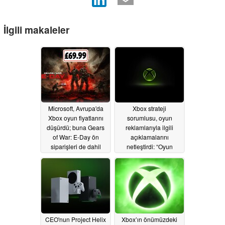
İlgili makaleler
Microsoft, Avrupa'da
Xbox strateji
Xbox oyun fiyatlarını
sorumlusu, oyun
düşürdü; buna Gears
reklamlarıyla ilgili
of War: E-Day ön
açıklamalarını
siparişleri de dahil
netleştirdi: “Oyun
deneyimini kesintiye
06/16/2026
uğratmak kötü olur”
06/16/2026
CEO'nun Project Helix
Xbox’ın önümüzdeki