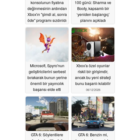
konsolunun fiyatına
100 günü: Sharma ve
değinmesinin ardından
Booty, kapsamlı bir
Xbox'ın "şimdi al, sonra
‘yeniden başlangıç’
öde" programı sızdırıldı
planını açıkladı
06/16/2026
06/12/2026
Microsoft, Spyro'nun
Xbox'a özel oyunlar
geliştiricilerini serbest
riskli bir girişimdir,
bırakarak bunun yerine
ancak bu yeni strateji
önemli bir yayıncılık
bunu başarılı kılabilir
başarısı elde etti
06/12/2026
06/12/2026
GTA 6: Söylentilere
GTA 6: Benzin mi,