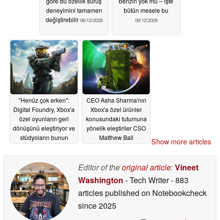
göre bu özellik sürüş
benzin yok mu – işte
deneyimini tamamen
bütün mesele bu
değiştirebilir
06/12/2026
06/12/2026
"Henüz çok erken":
CEO Asha Sharma'nın
Digital Foundry, Xbox'a
Xbox'a özel ürünler
özel oyunların geri
konusundaki tutumuna
dönüşünü eleştiriyor ve
yönelik eleştiriler CSO
stüdyoların bunun
Matthew Ball
Show more articles
bedelini
tarafından yeniden
ödeyeceğinden endişe
paylaşıldı
06/11/2026
ediyor
Editor of the
original article
:
Vineet
06/11/2026
Washington
- Tech Writer
- 883
articles published on Notebookcheck
since 2025