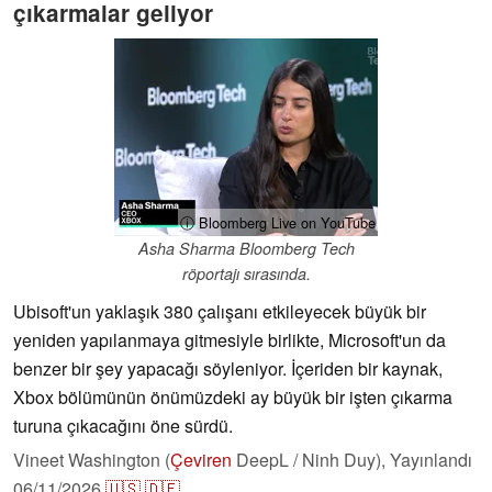
çıkarmalar geliyor
ⓘ Bloomberg Live on YouTube
Asha Sharma Bloomberg Tech
röportajı sırasında.
Ubisoft'un yaklaşık 380 çalışanı etkileyecek büyük bir
yeniden yapılanmaya gitmesiyle birlikte, Microsoft'un da
benzer bir şey yapacağı söyleniyor. İçeriden bir kaynak,
Xbox bölümünün önümüzdeki ay büyük bir işten çıkarma
turuna çıkacağını öne sürdü.
Vineet Washington (
Çeviren
DeepL / Ninh Duy),
Yayınlandı
06/11/2026
🇺🇸
🇩🇪
...