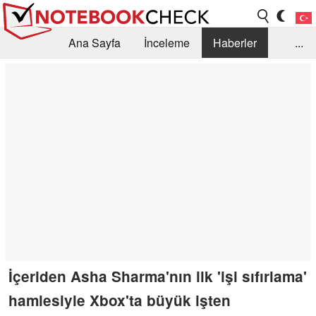
Ana Sayfa
İnceleme
Haberler
...
Öneri /SSS
Kütüphane
Satın Alma Rehberi
Arama
İletişim
İçeriden Asha Sharma'nın ilk 'işi sıfırlama'
hamlesiyle Xbox'ta büyük işten