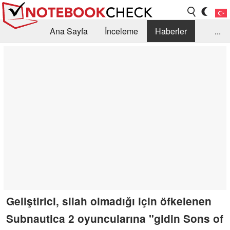
Ana Sayfa
İnceleme
Haberler
...
Öneri /SSS
Kütüphane
Satın Alma Rehberi
Arama
İletişim
Geliştirici, silah olmadığı için öfkelenen
Subnautica 2 oyuncularına "gidin Sons of