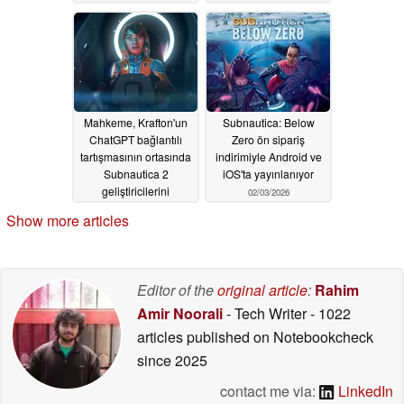
'inadına' sızdırarak
mahkeme kararını ihlal
ettiğini iddia ediyor
03/21/2026
Mahkeme, Krafton'un
Subnautica: Below
ChatGPT bağlantılı
Zero ön sipariş
tartışmasının ortasında
indirimiyle Android ve
Subnautica 2
iOS'ta yayınlanıyor
geliştiricilerini
02/03/2026
destekliyor
03/18/2026
Show more articles
Editor of the
original article
:
Rahim
Amir Noorali
- Tech Writer
- 1022
articles published on Notebookcheck
since 2025
contact me via:
LinkedIn