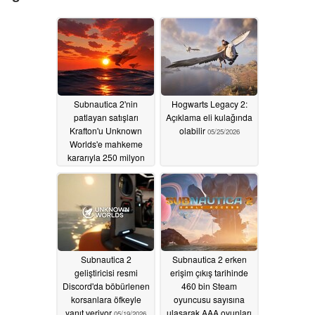
Subnautica 2'nin
Hogwarts Legacy 2:
patlayan satışları
Açıklama eli kulağında
Krafton'u Unknown
olabilir
05/25/2026
Worlds'e mahkeme
kararıyla 250 milyon
dolar bonus ödemeye
zorlayabilir
06/02/2026
Subnautica 2
Subnautica 2 erken
geliştiricisi resmi
erişim çıkış tarihinde
Discord'da böbürlenen
460 bin Steam
korsanlara öfkeyle
oyuncusu sayısına
yanıt veriyor
ulaşarak AAA oyunları
05/19/2026