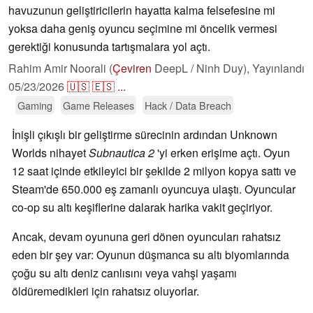
havuzunun geliştiricilerin hayatta kalma felsefesine mi
yoksa daha geniş oyuncu seçimine mi öncelik vermesi
gerektiği konusunda tartışmalara yol açtı.
Rahim Amir Noorali (
Çeviren
DeepL / Ninh Duy),
Yayınlandı
05/23/2026
🇺🇸
🇪🇸
...
Gaming
Game Releases
Hack / Data Breach
İnişli çıkışlı bir geliştirme sürecinin ardından Unknown
Worlds nihayet
Subnautica 2
'yi erken erişime açtı. Oyun
12 saat içinde etkileyici bir şekilde 2 milyon kopya sattı ve
Steam'de 650.000 eş zamanlı oyuncuya ulaştı. Oyuncular
co-op su altı keşiflerine dalarak harika vakit geçiriyor.
Ancak, devam oyununa geri dönen oyuncuları rahatsız
eden bir şey var: Oyunun düşmanca su altı biyomlarında
çoğu su altı deniz canlısını veya vahşi yaşamı
öldüremedikleri için rahatsız oluyorlar.