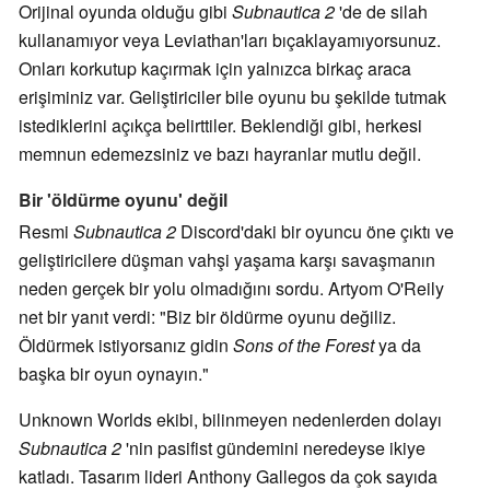
Orijinal oyunda olduğu gibi
Subnautica 2
'de de silah
kullanamıyor veya Leviathan'ları bıçaklayamıyorsunuz.
Onları korkutup kaçırmak için yalnızca birkaç araca
erişiminiz var. Geliştiriciler bile oyunu bu şekilde tutmak
istediklerini açıkça belirttiler. Beklendiği gibi, herkesi
memnun edemezsiniz ve bazı hayranlar mutlu değil.
Bir 'öldürme oyunu' değil
Resmi
Subnautica 2
Discord'daki bir oyuncu öne çıktı ve
geliştiricilere düşman vahşi yaşama karşı savaşmanın
neden gerçek bir yolu olmadığını sordu. Artyom O'Reily
net bir yanıt verdi: "Biz bir öldürme oyunu değiliz.
Öldürmek istiyorsanız gidin
Sons of the Forest
ya da
başka bir oyun oynayın."
Unknown Worlds ekibi, bilinmeyen nedenlerden dolayı
Subnautica 2
'nin pasifist gündemini neredeyse ikiye
katladı. Tasarım lideri Anthony Gallegos da çok sayıda