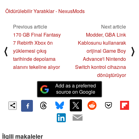
Öldürülebilir Yaratıklar - NexusMods
Previous article
Next article
170 GB Final Fantasy
Modder, GBA Link
7 Rebirth Xbox ön
Kablosunu kullanarak
⟨
⟩
yüklemesi çıkış
orijinal Game Boy
tarihinde depolama
Advance'i Nintendo
alanını tekeline alıyor
Switch kontrol cihazına
dönüştürüyor
Add as a preferred
source on Google
İlgili makaleler