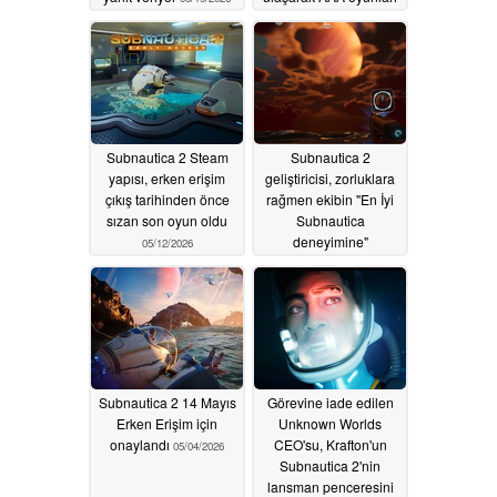
geride bıraktı
05/15/2026
Subnautica 2 Steam
Subnautica 2
yapısı, erken erişim
geliştiricisi, zorluklara
çıkış tarihinden önce
rağmen ekibin "En İyi
sızan son oyun oldu
Subnautica
deneyimine"
05/12/2026
odaklandığını söylüyor
05/07/2026
Subnautica 2 14 Mayıs
Görevine iade edilen
Erken Erişim için
Unknown Worlds
onaylandı
CEO'su, Krafton'un
05/04/2026
Subnautica 2'nin
lansman penceresini