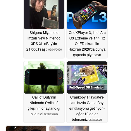
Shigeru Miyamoto
OneXPlayer 3, Intel Arc
imzalı New Nintendo
G3 Extreme ve 144 Hz
3DS XL eBay'de
OLED ekran ile
21,000$'ı aştı
Haziran 2026'da dünya
06/01/2026
çapında piyasaya
sürülüyor
05/28/2026
Call of Duty'nin
Crankboy, Playdate'e
Nintendo Switch 2
tam hızda Game Boy
çıkışının onaylandığı
emülasyonu getiriyor -
bildirildi
eğer 10 dolar
05/28/2026
öderseniz
05/28/2026