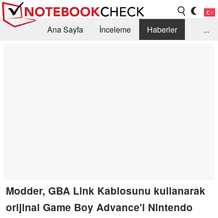
Ana Sayfa
İnceleme
Haberler
...
Öneri /SSS
Kütüphane
Satın Alma Rehberi
Arama
İletişim
Modder, GBA Link Kablosunu kullanarak
orijinal Game Boy Advance'i Nintendo