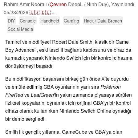
Rahim Amir Noorali (
Çeviren
DeepL / Ninh Duy),
Yayınlandı
05/23/2026
🇺🇸
🇩🇪
...
DIY
Console
Handheld
Gaming
Hack / Data Breach
Social Media
Tamirci ve modifiyeci Robert Dale Smith, klasik bir Game
Boy Advance'i, eski tescilli bağlantı kablosunu ve biraz da
kurnazlık yaparak Nintendo Switch için bir kontrol cihazına
dönüştürmeyi başardı.
Bu modifikasyon başarısını birkaç gün önce X'te duyurdu
ve emüle edilmiş GBA oyunlarının yanı sıra
Pokémon
FireRed
ve
LeafGreen
'in yakın zamanda piyasaya sürülen
fiziksel kopyalarını oynamak için orijinal GBA'yı bir kontrol
cihazı olarak kullanırken Nintendo Switch Online oynadığı
bir demo sergiledi.
Smith ilk gençlik yıllarına, GameCube ve GBA'ya olan