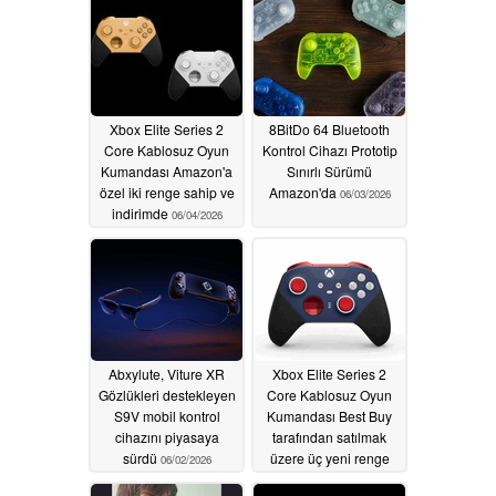
Xbox Elite Series 2
8BitDo 64 Bluetooth
Core Kablosuz Oyun
Kontrol Cihazı Prototip
Kumandası Amazon'a
Sınırlı Sürümü
özel iki renge sahip ve
Amazon'da
06/03/2026
indirimde
06/04/2026
Abxylute, Viture XR
Xbox Elite Series 2
Gözlükleri destekleyen
Core Kablosuz Oyun
S9V mobil kontrol
Kumandası Best Buy
cihazını piyasaya
tarafından satılmak
sürdü
üzere üç yeni renge
06/02/2026
kavuşuyor
06/01/2026