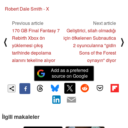
Robert Dale Smith - X
Previous article
Next article
170 GB Final Fantasy 7
Geliştirici, silah olmadığı
Rebirth Xbox ön
için öfkelenen Subnautica
⟨
⟩
yüklemesi çıkış
2 oyuncularına "gidin
tarihinde depolama
Sons of the Forest
alanını tekeline alıyor
oynayın" diyor
Add as a preferred
source on Google
İlgili makaleler