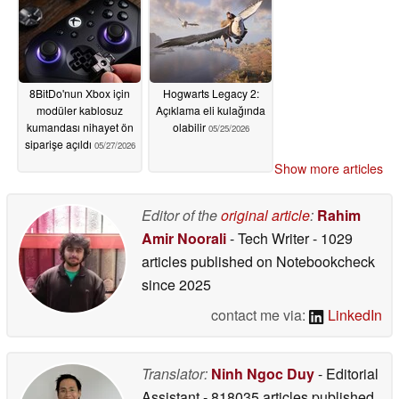
8BitDo'nun Xbox için
Hogwarts Legacy 2:
modüler kablosuz
Açıklama eli kulağında
kumandası nihayet ön
olabilir
05/25/2026
siparişe açıldı
05/27/2026
Show more articles
Editor of the
original article
:
Rahim
Amir Noorali
- Tech Writer
- 1029
articles published on Notebookcheck
since 2025
contact me via:
LinkedIn
Translator:
Ninh Ngoc Duy
- Editorial
Assistant
- 818035 articles published