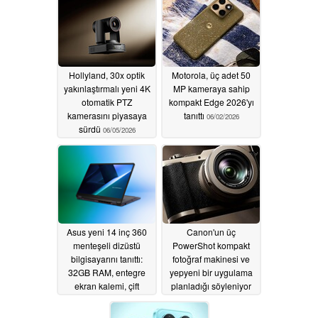
Hollyland, 30x optik
Motorola, üç adet 50
yakınlaştırmalı yeni 4K
MP kameraya sahip
otomatik PTZ
kompakt Edge 2026'yı
kamerasını piyasaya
tanıttı
06/02/2026
sürdü
06/05/2026
Asus yeni 14 inç 360
Canon'un üç
menteşeli dizüstü
PowerShot kompakt
bilgisayarını tanıttı:
fotoğraf makinesi ve
32GB RAM, entegre
yepyeni bir uygulama
ekran kalemi, çift
planladığı söyleniyor
kamera
06/02/2026
06/02/2026