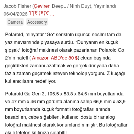
Jacob Fisher (
Çeviren
DeepL / Ninh Duy),
Yayınlandı
06/04/2026
🇺🇸
🇪🇸
...
Camera
Accessory
Polaroid, minyatür "Go" serisinin üçüncü neslini tam da
yaz mevsiminde piyasaya sürdü. "Dünyanın en küçük
şipşak" fotoğraf makinesi olarak pazarlanan Polaroid Go
2'nin halefi (
Amazon ABD'de 80 $
) ekran başında
geçirdikleri zamanı azaltmak ve gerçek dünyada daha
fazla zaman geçirmek isteyen teknoloji yorgunu Z kuşağı
kullanıcılarını hedefliyor.
Polaroid Go Gen 3, 106,5 x 83,8 x 64,6 mm boyutlarında
ve 47 mm x 46 mm görüntü alanına sahip 66,6 mm x 53,9
mm boyutlarında küçük formatlı fotoğrafları anında
basabilen, cebe sığabilen, kullanıcı dostu bir analog
fotoğraf makinesi olarak konumlandırılmıştır. Bu fotoğraflar
akıllı telefon kılıfınıza sığabilir