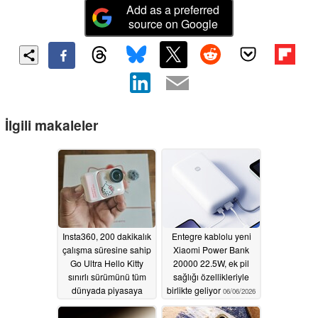
Add as a preferred
source on Google
İlgili makaleler
Insta360, 200 dakikalık
Entegre kablolu yeni
çalışma süresine sahip
Xiaomi Power Bank
Go Ultra Hello Kitty
20000 22.5W, ek pil
sınırlı sürümünü tüm
sağlığı özellikleriyle
dünyada piyasaya
birlikte geliyor
06/06/2026
sürüyor
06/11/2026