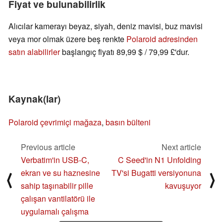
Fiyat ve bulunabilirlik
Alıcılar kamerayı beyaz, siyah, deniz mavisi, buz mavisi
veya mor olmak üzere beş renkte
Polaroid adresinden
satın alabilirler
başlangıç fiyatı 89,99 $ / 79,99 £'dur.
Kaynak(lar)
Polaroid çevrimiçi mağaza
,
basın bülteni
Previous article
Next article
Verbatim'in USB-C,
C Seed'in N1 Unfolding
ekran ve su haznesine
TV'si Bugatti versiyonuna
⟨
⟩
sahip taşınabilir pille
kavuşuyor
çalışan vantilatörü ile
uygulamalı çalışma