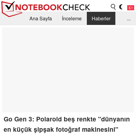
Ana Sayfa
İnceleme
Haberler
...
Öneri /SSS
Kütüphane
Satın Alma Rehberi
Arama
İletişim
Go Gen 3: Polaroid beş renkte "dünyanın
en küçük şipşak fotoğraf makinesini"