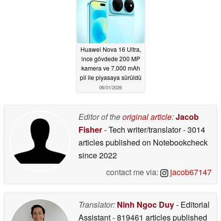
Huawei Nova 16 Ultra,
ince gövdede 200 MP
kamera ve 7.000 mAh
pil ile piyasaya sürüldü
06/01/2026
Editor of the
original article
:
Jacob
Fisher
- Tech writer/translator
- 3014
articles published on Notebookcheck
since 2022
contact me via:
jacob67147
Translator:
Ninh Ngoc Duy
- Editorial
Assistant
- 819461 articles published