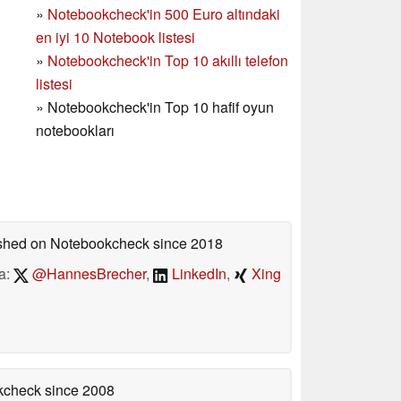
»
Notebookcheck'in
500 Euro altındaki
en iyi 10 Notebook listesi
»
Notebookcheck'in Top 10 akıllı telefon
listesi
»
Notebookcheck'in Top 10 hafif oyun
notebookları
lished on Notebookcheck
since 2018
a:
@HannesBrecher
,
LinkedIn
,
Xing
okcheck
since 2008