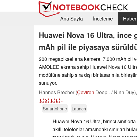
Ana Sayfa
İnceleme
Haberl
Huawei Nova 16 Ultra, ince
mAh pil ile piyasaya sürüld
200 megapiksel ana kamera, 7.000 mAh pil ve
AMOLED ekrana sahip Huawei Nova 16 Ultra,
modülüne sahip sıra dışı bir tasarımla birleştir
sunuyor.
Hannes Brecher (
Çeviren
DeepL / Ninh Duy)
🇺🇸
🇩🇪
...
Smartphone
Launch
Huawei Nova 16 Ultra, birinci sınıf orta
akıllı telefonlar arasındaki sınırları bul