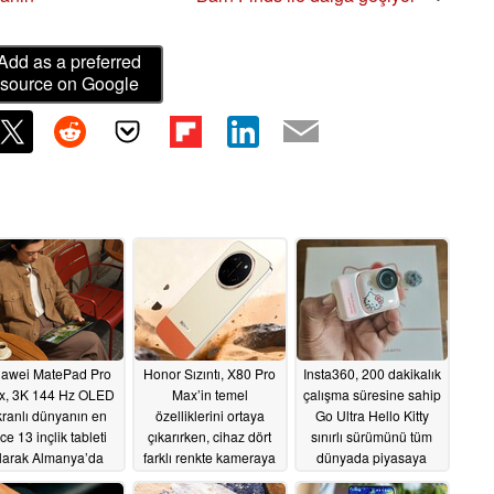
Add as a preferred
source on Google
awei MatePad Pro
Honor Sızıntı, X80 Pro
Insta360, 200 dakikalık
x, 3K 144 Hz OLED
Max’in temel
çalışma süresine sahip
kranlı dünyanın en
özelliklerini ortaya
Go Ultra Hello Kitty
ce 13 inçlik tableti
çıkarırken, cihaz dört
sınırlı sürümünü tüm
larak Almanya’da
farklı renkte kameraya
dünyada piyasaya
satışa sunuldu
poz veriyor
sürüyor
06/16/2026
06/11/2026