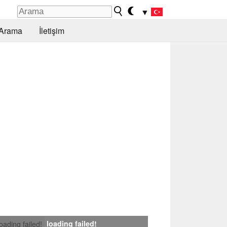
▼
Arama
İletişim
loading failed!
loading failed!