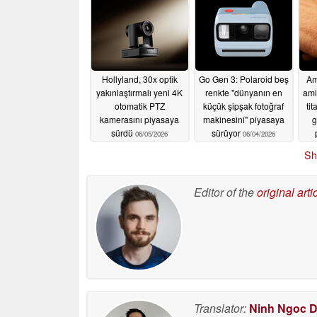
Hollyland, 30x optik
Go Gen 3: Polaroid beş
Am
yakınlaştırmalı yeni 4K
renkte "dünyanın en
amir
otomatik PTZ
küçük şipşak fotoğraf
ti
kamerasını piyasaya
makinesini" piyasaya
g
sürdü
sürüyor
06/05/2026
06/04/2026
Sh
Editor of the
original arti
Translator:
Ninh Ngoc 