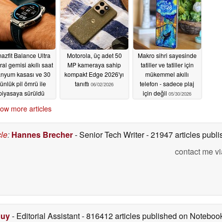
06/30/2026
azfit Balance Ultra
Motorola, üç adet 50
Makro sihri sayesinde
al gemisi akıllı saat
MP kameraya sahip
tatiller ve tatiller için
tanyum kasası ve 30
kompakt Edge 2026'yı
mükemmel akıllı
ünlük pil ömrü ile
tanıttı
telefon - sadece plaj
06/02/2026
piyasaya sürüldü
için değil
05/30/2026
06/03/2026
ow more articles
cle
:
Hannes Brecher
- Senior Tech Writer
- 21947 articles pub
contact me vi
Duy
- Editorial Assistant
- 816412 articles published on Notebo