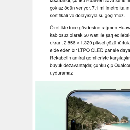
tasarlandı, çünkü Huawei Nova serisini
çok az ödün veriyor. 7,1 milimetre kalın
sertifikalı ve dolayısıyla su geçirmez.
Özellikle ince gövdesine rağmen Huaw
kablosuz olarak 50 watt ile şarj edilebi
ekran, 2.856 × 1.320 piksel çözünürlük,
elde eden bir LTPO OLED panele dayanı
Rekabetin amiral gemileriyle karşılaşt
büyük dezavantajdır, çünkü çip Qualco
uyduramaz