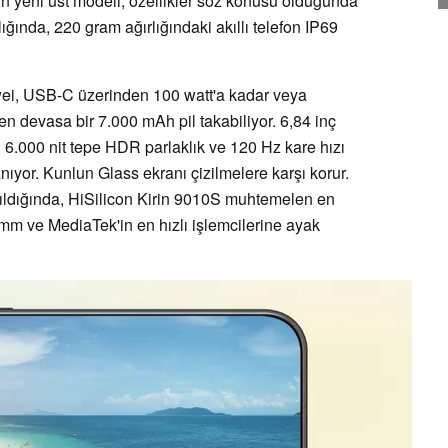
n yeni üst modeli, özellikler söz konusu olduğunda
lığında, 220 gram ağırlığındaki akıllı telefon IP69
ei, USB-C üzerinden 100 watt'a kadar veya
len devasa bir 7.000 mAh pil takabiliyor. 6,84 inç
 6.000 nit tepe HDR parlaklık ve 120 Hz kare hızı
yor. Kunlun Glass ekranı çizilmelere karşı korur.
ırıldığında, HiSilicon Kirin 9010S muhtemelen en
mm ve MediaTek'in en hızlı işlemcilerine ayak