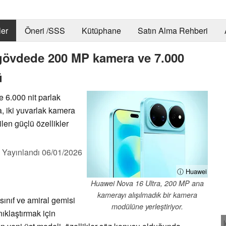
er
Öneri /SSS
Kütüphane
Satın Alma Rehberi
 gövdede 200 MP kamera ve 7.000
ü
 6.000 nit parlak
 iki yuvarlak kamera
ilen güçlü özellikler
,
Yayınlandı
06/01/2026
ⓘ Huawei
Huawei Nova 16 Ultra, 200 MP ana
kamerayı alışılmadık bir kamera
 sınıf ve amiral gemisi
modülüne yerleştiriyor.
anıklaştırmak için