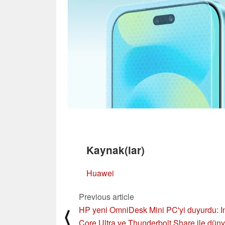
Kaynak(lar)
Huawei
Previous article
HP yeni OmniDesk Mini PC'yi duyurdu: In
⟨
Core Ultra ve Thunderbolt Share ile dün