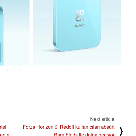
Next article
tel
Forza Horizon 6: Reddit kullanıcıları absürt
⟩
yanın
Barn Finds ile dalga geçiyor