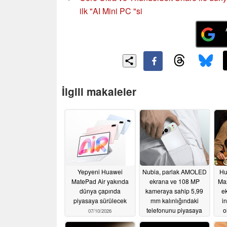
ilk "AI Mini PC "si
İlgili makaleler
Yepyeni Huawei
Nubia, parlak AMOLED
Hu
MatePad Air yakında
ekrana ve 108 MP
Ma
dünya çapında
kameraya sahip 5,99
e
piyasaya sürülecek
mm kalınlığındaki
in
telefonunu piyasaya
o
07/10/2026
sürdü
07/09/2026