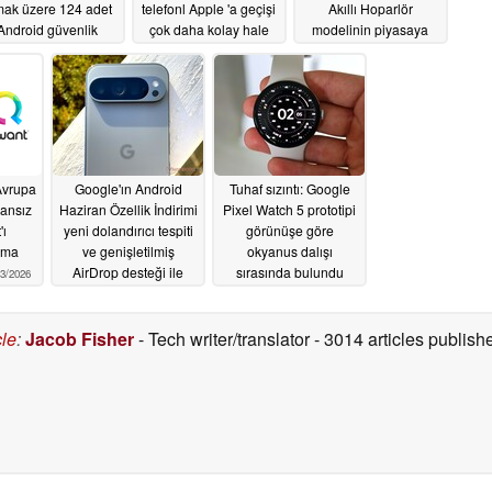
mak üzere 124 adet
telefonl Apple 'a geçişi
Akıllı Hoparlör
Android güvenlik
çok daha kolay hale
modelinin piyasaya
ğını giderdi
getiriyor
sürüleceğini doğruladı
06/29/2026
06/18/2026
06/12/2026
Avrupa
Google'ın Android
Tuhaf sızıntı: Google
ansız
Haziran Özellik İndirimi
Pixel Watch 5 prototipi
'ı
yeni dolandırıcı tespiti
görünüşe göre
ama
ve genişletilmiş
okyanus dalışı
AirDrop desteği ile
sırasında bulundu
3/2026
geliyor
06/03/2026
06/01/2026
cle
:
Jacob Fisher
- Tech writer/translator
- 3014 articles publi