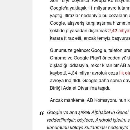
Son 15 yıl boyunca, Avrupa Komisyon
Google'a yaklaşık 11 milyar avro tutarı
yaptığı itirazlar nedeniyle bu cezaları
Google, alışveriş karşılaştırma hizmetin
şekilde piyasadan dışlamak
2,42 milya
karara itiraz etti, ancak temyiz başvur
Günümüze gelince: Google, telefon üret
Chrome ve Google Play'i önceden yükle
dışladığı iddiasıyla, rekor kıran bir AB 
kaybetti. 4,34 milyar avroluk ceza
ilk o
avroya indirildi. Google daha sonra d
Birliği Adalet Divanı'na taşıdı.
Ancak mahkeme, AB Komisyonu'nun karar
Google ve ana şirketi Alphabet’in Genel
reddedilmiştir; böylece, Android işleti
konumunu kötüye kullanması nedeniyle v