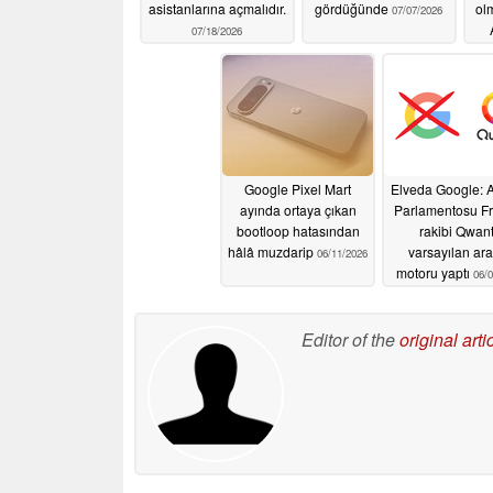
asistanlarına açmalıdır.
gördüğünde
ol
07/07/2026
07/18/2026
açı
Google Pixel Mart
Elveda Google: 
ayında ortaya çıkan
Parlamentosu Fr
bootloop hatasından
rakibi Qwant
hâlâ muzdarip
varsayılan ar
06/11/2026
motoru yaptı
06/0
Editor of the
original arti