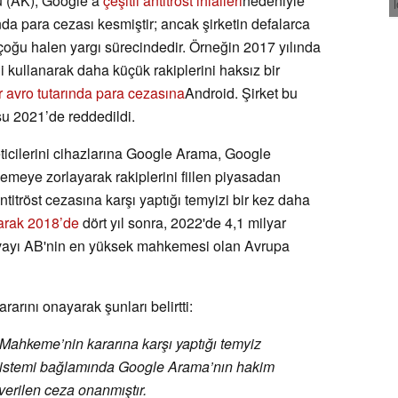
u (AK), Google’a
çeşitli antitröst ihlalleri
nedeniyle
nda para cezası kesmiştir; ancak şirketin defalarca
n çoğu halen yargı sürecindedir. Örneğin 2017 yılında
i kullanarak daha küçük rakiplerini haksız bir
r avro tutarında para cezasına
Android. Şirket bu
usu 2021’de reddedildi.
icilerini cihazlarına Google Arama, Google
meye zorlayarak rakiplerini fiilen piyasadan
antitröst cezasına karşı yaptığı temyizi bir kez daha
larak 2018’de
dört yıl sonra, 2022'de 4,1 milyar
avayı AB'nin en yüksek mahkemesi olan Avrupa
ını onayarak şunları belirtti:
 Mahkeme’nin kararına karşı yaptığı temyiz
m sistemi bağlamında Google Arama’nın hakim
erilen ceza onanmıştır.