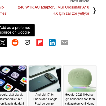
Next article
hip
240 W’lık AC adaptörü, MSI Crosshair A16
⟩
lmesi
HX için zar zor yetiyor
Add as a preferred
source on Google
oogle, aktif olarak
Android 17, bir
Google, 2026 ilkbaharı
istismar edilen bir
iPhone'dan Google
için belirlenen son tarih
enlik açığı da dahil
Pixel ve benzeri
yaklaşırken yeni Home