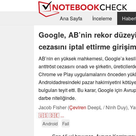
Ana Sayfa
İnceleme
Haberl
Google, AB’nin rekor düzeyin
cezasını iptal ettirme girişi
AB’nin en yüksek mahkemesi, Google’a kesile
antitröst cezasını onadı ve şirketin, üreticil
Chrome ve Play uygulamalarını önceden yükl
Androidadresindeki pazar hakimiyetini kötüye
bulguları teyit etti. Bu karar, Google için Avr
darbe niteliğinde.
Jacob Fisher (
Çeviren
DeepL / Ninh Duy),
Ya
🇺🇸
🇩🇪
...
Android
Fail