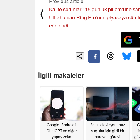
Previous article
Kalite sorunları: 15 günlük pil ömrüne sa
⟨
Ultrahuman Ring Pro’nun piyasaya sürü
ertelendi
İlgili makaleler
Google, Android'i
Akıllı televizyonunuz
G
ChatGPT ve diğer
suçlular için gizli bir
yapay zeka
paravan görevi
güv