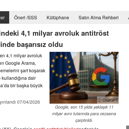
er
Öneri /SSS
Kütüphane
Satın Alma Rehberi
deki 4,1 milyar avroluk antitröst
minde başarısız oldu
n 4,1 milyar avroluk
erden Google Arama,
emelerini şart koşarak
 kullandığına dair
upa’da bir başka büyük
ⓘ ChatGPT
yınlandı
07/04/2026
Google, son 15 yılda yaklaşık 11
milyar avro tutarında para cezasına
çarptırıldı.