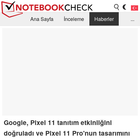
Ana Sayfa
İnceleme
Haberler
...
Öneri /SSS
Kütüphane
Satın Alma Rehberi
Arama
İletişim
Google, Pixel 11 tanıtım etkinliğini
doğruladı ve Pixel 11 Pro'nun tasarımını