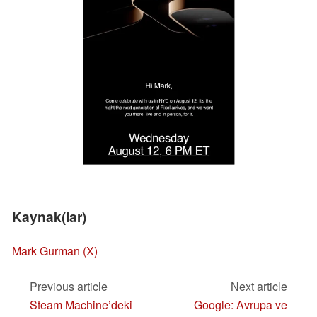
Kaynak(lar)
Mark Gurman (X)
Previous article
Next article
Steam Machine’deki
Google: Avrupa ve