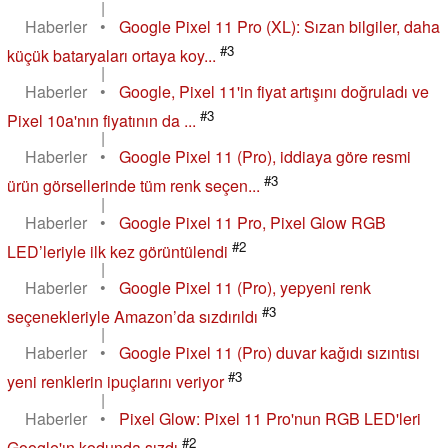
|
Haberler
•
Google Pixel 11 Pro (XL): Sızan bilgiler, daha
#3
küçük bataryaları ortaya koy...
|
Haberler
•
Google, Pixel 11'in fiyat artışını doğruladı ve
#3
Pixel 10a'nın fiyatının da ...
|
Haberler
•
Google Pixel 11 (Pro), iddiaya göre resmi
#3
ürün görsellerinde tüm renk seçen...
|
Haberler
•
Google Pixel 11 Pro, Pixel Glow RGB
#2
LED’leriyle ilk kez görüntülendi
|
Haberler
•
Google Pixel 11 (Pro), yepyeni renk
#3
seçenekleriyle Amazon’da sızdırıldı
|
Haberler
•
Google Pixel 11 (Pro) duvar kağıdı sızıntısı
#3
yeni renklerin ipuçlarını veriyor
|
Haberler
•
Pixel Glow: Pixel 11 Pro'nun RGB LED'leri
#2
Google'ın kodunda sızdı