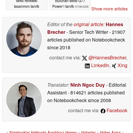
farklı renkteki
bulunan Moto G77
tasarımını tanıttı
Power’ı tanıttı
07/08/2026
Show more articles
07/08/2026
Editor of the
original article
:
Hannes
Brecher
- Senior Tech Writer
- 21907
articles published on Notebookcheck
since 2018
contact me via:
@HannesBrecher
,
LinkedIn
,
Xing
Translator:
Ninh Ngoc Duy
- Editorial
Assistant
- 814621 articles published
on Notebookcheck
since 2008
contact me via:
Facebook
>
Notebooklar Hakkında Aradığınız Herşey
>
Haberler
>
Haber Arşivi
>