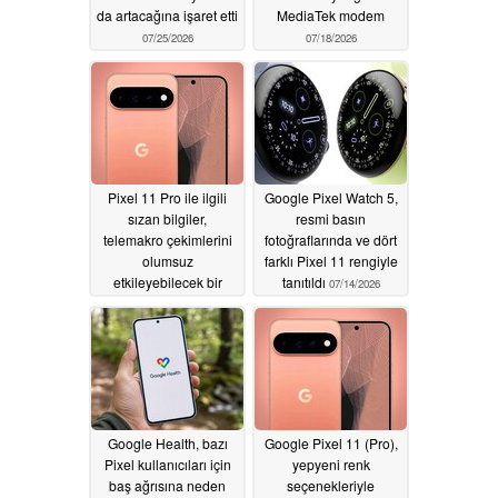
da artacağına işaret etti
MediaTek modem
07/25/2026
07/18/2026
Pixel 11 Pro ile ilgili
Google Pixel Watch 5,
sızan bilgiler,
resmi basın
telemakro çekimlerini
fotoğraflarında ve dört
olumsuz
farklı Pixel 11 rengiyle
etkileyebilecek bir
tanıtıldı
07/14/2026
telefoto kayması
olduğunu gösteriyor
07/15/2026
Google Health, bazı
Google Pixel 11 (Pro),
Pixel kullanıcıları için
yepyeni renk
baş ağrısına neden
seçenekleriyle