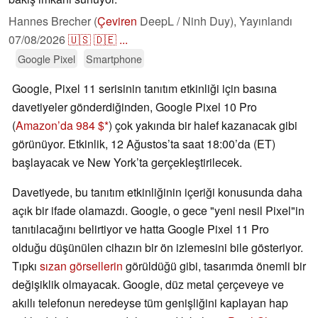
Hannes Brecher (
Çeviren
DeepL / Ninh Duy),
Yayınlandı
07/08/2026
🇺🇸
🇩🇪
...
Google Pixel
Smartphone
Google, Pixel 11 serisinin tanıtım etkinliği için basına
davetiyeler gönderdiğinden, Google Pixel 10 Pro
(
Amazon’da 984 $
) çok yakında bir halef kazanacak gibi
görünüyor. Etkinlik, 12 Ağustos’ta saat 18:00’da (ET)
başlayacak ve New York’ta gerçekleştirilecek.
Davetiyede, bu tanıtım etkinliğinin içeriği konusunda daha
açık bir ifade olamazdı. Google, o gece "yeni nesil Pixel"in
tanıtılacağını belirtiyor ve hatta Google Pixel 11 Pro
olduğu düşünülen cihazın bir ön izlemesini bile gösteriyor.
Tıpkı
sızan görsellerin
görüldüğü gibi, tasarımda önemli bir
değişiklik olmayacak. Google, düz metal çerçeveye ve
akıllı telefonun neredeyse tüm genişliğini kaplayan hap