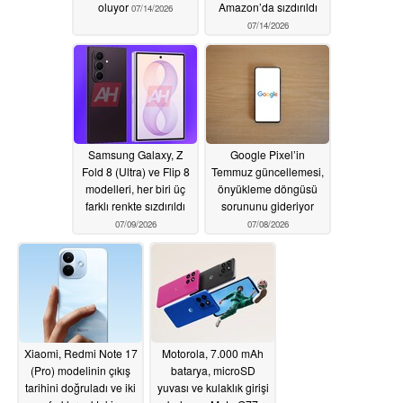
oluyor
Amazon’da sızdırıldı
07/14/2026
07/14/2026
Samsung Galaxy, Z
Google Pixel’in
Fold 8 (Ultra) ve Flip 8
Temmuz güncellemesi,
modelleri, her biri üç
önyükleme döngüsü
farklı renkte sızdırıldı
sorununu gideriyor
07/09/2026
07/08/2026
Xiaomi, Redmi Note 17
Motorola, 7.000 mAh
(Pro) modelinin çıkış
batarya, microSD
tarihini doğruladı ve iki
yuvası ve kulaklık girişi