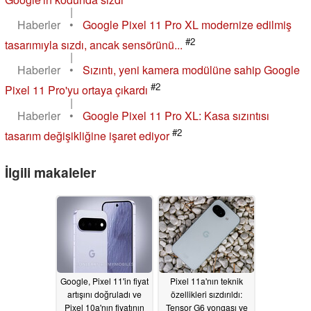
|
Haberler
•
Google Pixel 11 Pro XL modernize edilmiş
#2
tasarımıyla sızdı, ancak sensörünü...
|
Haberler
•
Sızıntı, yeni kamera modülüne sahip Google
#2
Pixel 11 Pro'yu ortaya çıkardı
|
Haberler
•
Google Pixel 11 Pro XL: Kasa sızıntısı
#2
tasarım değişikliğine işaret ediyor
İlgili makaleler
Google, Pixel 11'in fiyat
Pixel 11a'nın teknik
artışını doğruladı ve
özellikleri sızdırıldı:
Pixel 10a'nın fiyatının
Tensor G6 yongası ve