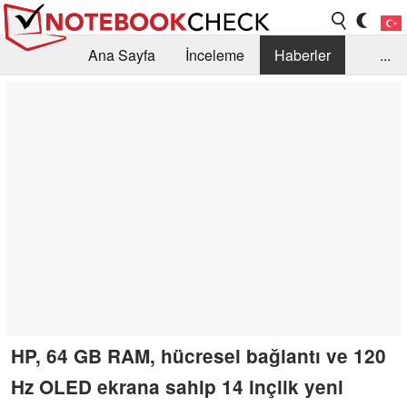
Ana Sayfa
İnceleme
Haberler
...
Öneri /SSS
Kütüphane
Satın Alma Rehberi
Arama
İletişim
HP, 64 GB RAM, hücresel bağlantı ve 120
Hz OLED ekrana sahip 14 inçlik yeni