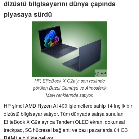
dizüstü bilgisayarını dünya çapında
piyasaya sürdü
ⓘ HP
HP, EliteBook X G2a'yı son resimde
görülen Buzul Gümüşü ve Atmosferik
Mavi renklerinde satıyor.
HP şimdi AMD Ryzen AI 400 işlemcilere sahip 14 inçlik bir
dizüstü bilgisayar satıyor. Tüm dünyada satışa sunulan
EliteBook X G2a ayrıca Tandem OLED ekran, dokunsal
trackpad, 5G hücresel bağlantı ve bazı pazarlarda 64 GB
RAM ile birlikte geliyor.