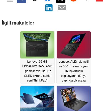
İlgili makaleler
Lenovo, 96 GB
Lenovo, AMD işlemcili
LPCAMM2 RAM, AMD
ve 500 nit ekranlı yeni
işlemciler ve 120 Hz
16 inç dizüstü
OLED ekrana sahip
bilgisayarını dünya
yeni ThinkPad'i
çapında piyasaya
Avrupa'da piyasaya
sürdü
05/29/2026
sürdü
05/29/2026