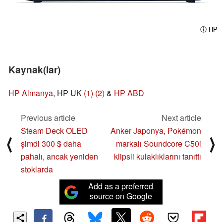
ⓘ HP
Kaynak(lar)
HP Almanya
, HP UK
(1)
(2)
&
HP ABD
Previous article
Next article
Steam Deck OLED
Anker Japonya, Pokémon
⟨
⟩
şimdi 300 $ daha
markalı Soundcore C50i
pahalı, ancak yeniden
klipsli kulaklıklarını tanıttı
stoklarda
Add as a preferred
source on Google