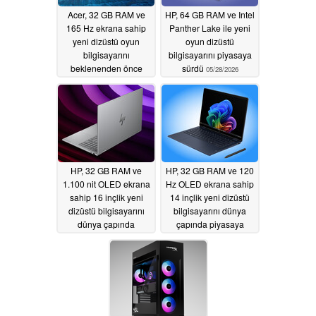
Acer, 32 GB RAM ve
HP, 64 GB RAM ve Intel
165 Hz ekrana sahip
Panther Lake ile yeni
yeni dizüstü oyun
oyun dizüstü
bilgisayarını
bilgisayarını piyasaya
beklenenden önce
sürdü
05/28/2026
piyasaya sürdü
05/28/2026
HP, 32 GB RAM ve
HP, 32 GB RAM ve 120
1.100 nit OLED ekrana
Hz OLED ekrana sahip
sahip 16 inçlik yeni
14 inçlik yeni dizüstü
dizüstü bilgisayarını
bilgisayarını dünya
dünya çapında
çapında piyasaya
piyasaya sürdü
sürdü
05/27/2026
05/27/2026