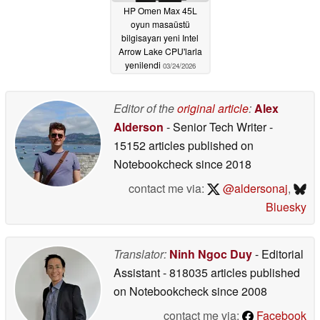
HP Omen Max 45L
oyun masaüstü
bilgisayarı yeni Intel
Arrow Lake CPU'larla
yenilendi
03/24/2026
Editor of the
original article
:
Alex
Alderson
- Senior Tech Writer
-
15152 articles published on
Notebookcheck
since 2018
contact me via:
@aldersonaj
,
Bluesky
Translator:
Ninh Ngoc Duy
- Editorial
Assistant
- 818035 articles published
on Notebookcheck
since 2008
contact me via:
Facebook