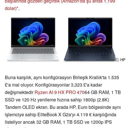
başlarında gözden geçirdik
(Amazon'da şu anda 1.199
dolar)
.
ⓘ HP
Buna karşılık, aynı konfigürasyon Birleşik Krallık'ta 1.535
£'a mal oluyor. Konfigürasyonlar 3,323 £'a kadar
değişmektedir
Ryzen AI 9 HX PRO 470
64 GB RAM, 1 TB
SSD ve 120 Hz yenileme hızına sahip 1800p (2.8K)
Tandem OLED ekran. Bu arada HP, Euro bölgesinde aynı
işlemciye sahip EliteBook X G2a'yı 4.119 € karşılığında
listeliyor ancak 32 GB RAM, 1 TB SSD ve 1200p IPS