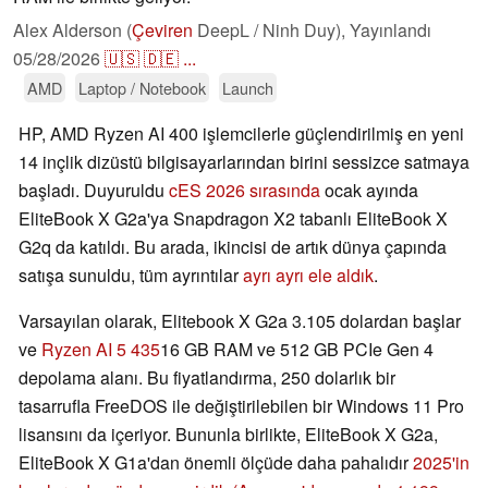
Alex Alderson (
Çeviren
DeepL / Ninh Duy),
Yayınlandı
05/28/2026
🇺🇸
🇩🇪
...
AMD
Laptop / Notebook
Launch
HP, AMD Ryzen AI 400 işlemcilerle güçlendirilmiş en yeni
14 inçlik dizüstü bilgisayarlarından birini sessizce satmaya
başladı. Duyuruldu
cES 2026 sırasında
ocak ayında
EliteBook X G2a'ya Snapdragon X2 tabanlı EliteBook X
G2q da katıldı. Bu arada, ikincisi de artık dünya çapında
satışa sunuldu, tüm ayrıntılar
ayrı ayrı ele aldık
.
Varsayılan olarak, Elitebook X G2a 3.105 dolardan başlar
ve
Ryzen AI 5 435
16 GB RAM ve 512 GB PCIe Gen 4
depolama alanı. Bu fiyatlandırma, 250 dolarlık bir
tasarrufla FreeDOS ile değiştirilebilen bir Windows 11 Pro
lisansını da içeriyor. Bununla birlikte, EliteBook X G2a,
EliteBook X G1a'dan önemli ölçüde daha pahalıdır
2025'in