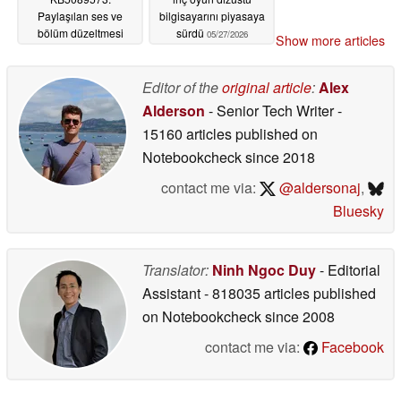
Paylaşılan ses ve
bilgisayarını piyasaya
bölüm düzeltmesi
sürdü
05/27/2026
Show more articles
05/27/2026
Editor of the
original article
:
Alex
Alderson
- Senior Tech Writer
-
15160 articles published on
Notebookcheck
since 2018
contact me via:
@aldersonaj
,
Bluesky
Translator:
Ninh Ngoc Duy
- Editorial
Assistant
- 818035 articles published
on Notebookcheck
since 2008
contact me via:
Facebook