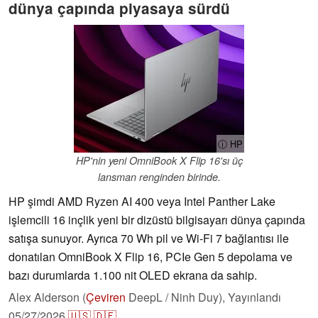
dünya çapında piyasaya sürdü
ⓘ HP
HP'nin yeni OmniBook X Flip 16'sı üç
lansman renginden birinde.
HP şimdi AMD Ryzen AI 400 veya Intel Panther Lake
işlemcili 16 inçlik yeni bir dizüstü bilgisayarı dünya çapında
satışa sunuyor. Ayrıca 70 Wh pil ve Wi-Fi 7 bağlantısı ile
donatılan OmniBook X Flip 16, PCIe Gen 5 depolama ve
bazı durumlarda 1.100 nit OLED ekrana da sahip.
Alex Alderson (
Çeviren
DeepL / Ninh Duy),
Yayınlandı
05/27/2026
🇺🇸
🇩🇪
...