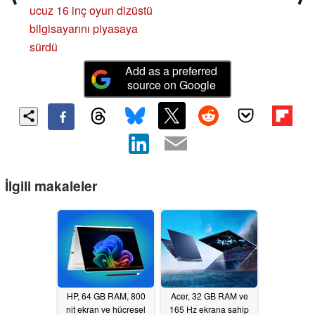
ucuz 16 inç oyun dizüstü
bilgisayarını piyasaya
sürdü
Add as a preferred
source on Google
İlgili makaleler
HP, 64 GB RAM, 800
Acer, 32 GB RAM ve
nit ekran ve hücresel
165 Hz ekrana sahip