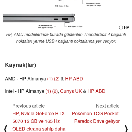
ⓘ HP
HP, AMD modellerinde burada gösterilen Thunderbolt 4 bağlantı
noktaları yerine USB4 bağlantı noktalarına yer veriyor.
Kaynak(lar)
AMD - HP Almanya
(1)
(2)
&
HP ABD
Intel - HP Almanya
(1)
(2)
,
Currys UK
&
HP ABD
Previous article
Next article
HP, Nvidia GeForce RTX
Pokémon TCG Pocket:
5070 12 GB ve 165 Hz
Paradox Drive geliyor
⟨
⟩
OLED ekrana sahip daha