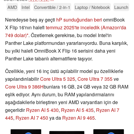
AMD
Intel
Convertible / 2-in-1
Laptop / Notebook
Launch
Neredeyse beş ay geçti
hP sunduğundan beri
omniBook
X Flip 16'nın halefi
temmuz 2025'te inceledik
(Amazon'da
749 dolar)
. Özetlemek gerekirse, bu model Intel'in
Panther Lake platformundan yararlanıyordu. Buna karşılık,
bu yılki halefi OmniBook X Flip 16 serisini daha yeni
Panther Lake tabanlı alternatiflere taşıyor.
Özellikle, yeni 16 inç üstü açılabilir model şu özelliklerle
yapılandırılabilir
Core Ultra 5 325
,
Core Ultra 7 355
ve
Core Ultra 9 386H
bunlara 16 GB, 24 GB veya 32 GB RAM
eşlik ediyor. Aynı durum, bu RAM yapılandırmalarını
aşağıdakilerle birleştiren yeni AMD varyantları için de
geçerlidir
Ryzen AI 5 430
,
Ryzen AI 5 435
,
Ryzen AI 7
445
,
Ryzen AI 7 450
ya da
Ryzen AI 9 465
.