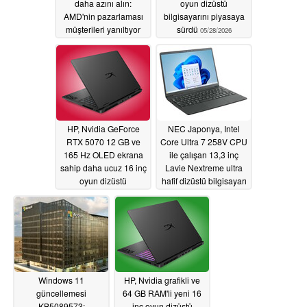
daha azını alın:
oyun dizüstü
AMD'nin pazarlaması
bilgisayarını piyasaya
müşterileri yanıltıyor
sürdü
05/28/2026
05/28/2026
HP, Nvidia GeForce
NEC Japonya, Intel
RTX 5070 12 GB ve
Core Ultra 7 258V CPU
165 Hz OLED ekrana
ile çalışan 13,3 inç
sahip daha ucuz 16 inç
Lavie Nextreme ultra
oyun dizüstü
hafif dizüstü bilgisayarı
bilgisayarını piyasaya
piyasaya sürdü
sürdü
05/27/2026
05/27/2026
Windows 11
HP, Nvidia grafikli ve
güncellemesi
64 GB RAM'li yeni 16
KB5089573:
inç oyun dizüstü