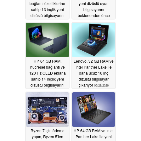
bağlantı özelliklerine
yeni dizüstü oyun
sahip 13 inçlik yeni
bilgisayarını
dizüstü bilgisayarını
beklenenden önce
dünya çapında
piyasaya sürdü
piyasaya sürdü
05/28/2026
06/04/2026
HP, 64 GB RAM,
Lenovo, 32 GB RAM ve
hücresel bağlantı ve
Intel Panther Lake ile
120 Hz OLED ekrana
daha ucuz 16 inç
sahip 14 inçlik yeni
dizüstü bilgisayar
dizüstü bilgisayarını
çıkarıyor
05/28/2026
dünya çapında
piyasaya sürdü
05/28/2026
Ryzen 7 için ödeme
HP, 64 GB RAM ve Intel
yapın, Ryzen 5'ten
Panther Lake ile yeni