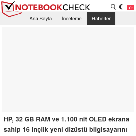
Ana Sayfa
İnceleme
Haberler
...
Öneri /SSS
Kütüphane
Satın Alma Rehberi
Arama
İletişim
HP, 32 GB RAM ve 1.100 nit OLED ekrana
sahip 16 inçlik yeni dizüstü bilgisayarını