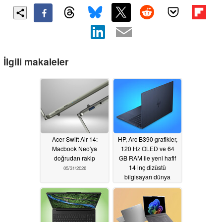
İlgili makaleler
Acer Swift Air 14:
HP, Arc B390 grafikler,
Macbook Neo'ya
120 Hz OLED ve 64
doğrudan rakip
GB RAM ile yeni hafif
14 inç dizüstü
05/31/2026
bilgisayarı dünya
çapında piyasaya
sürdü
05/29/2026