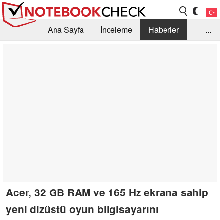
Ana Sayfa
İnceleme
Haberler
...
Öneri /SSS
Kütüphane
Satın Alma Rehberi
Arama
İletişim
Acer, 32 GB RAM ve 165 Hz ekrana sahip
yeni dizüstü oyun bilgisayarını