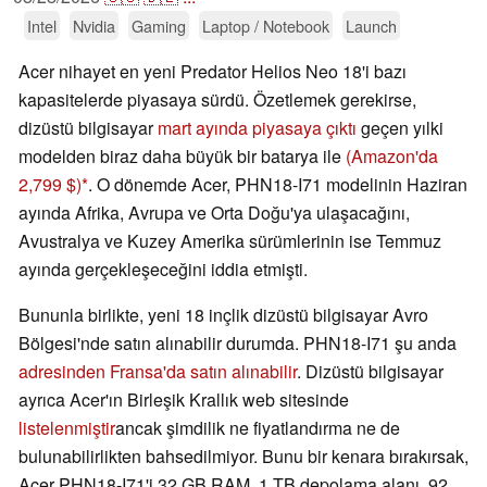
Intel
Nvidia
Gaming
Laptop / Notebook
Launch
Acer nihayet en yeni Predator Helios Neo 18'i bazı
kapasitelerde piyasaya sürdü. Özetlemek gerekirse,
dizüstü bilgisayar
mart ayında piyasaya çıktı
geçen yılki
modelden biraz daha büyük bir batarya ile
(Amazon'da
2,799 $)
. O dönemde Acer, PHN18-I71 modelinin Haziran
ayında Afrika, Avrupa ve Orta Doğu'ya ulaşacağını,
Avustralya ve Kuzey Amerika sürümlerinin ise Temmuz
ayında gerçekleşeceğini iddia etmişti.
Bununla birlikte, yeni 18 inçlik dizüstü bilgisayar Avro
Bölgesi'nde satın alınabilir durumda. PHN18-I71 şu anda
adresinden Fransa'da satın alınabilir
. Dizüstü bilgisayar
ayrıca Acer'ın Birleşik Krallık web sitesinde
listelenmiştir
ancak şimdilik ne fiyatlandırma ne de
bulunabilirlikten bahsedilmiyor. Bunu bir kenara bırakırsak,
Acer PHN18-I71'i 32 GB RAM, 1 TB depolama alanı, 92