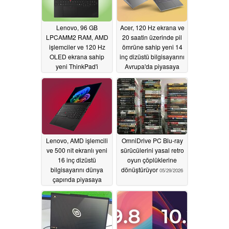
Lenovo, 96 GB
Acer, 120 Hz ekrana ve
LPCAMM2 RAM, AMD
20 saatin üzerinde pil
işlemciler ve 120 Hz
ömrüne sahip yeni 14
OLED ekrana sahip
inç dizüstü bilgisayarını
yeni ThinkPad'i
Avrupa'da piyasaya
Avrupa'da piyasaya
sürdü
05/29/2026
sürdü
05/29/2026
Lenovo, AMD işlemcili
OmniDrive PC Blu-ray
ve 500 nit ekranlı yeni
sürücülerini yasal retro
16 inç dizüstü
oyun çöplüklerine
bilgisayarını dünya
dönüştürüyor
05/29/2026
çapında piyasaya
sürdü
05/29/2026