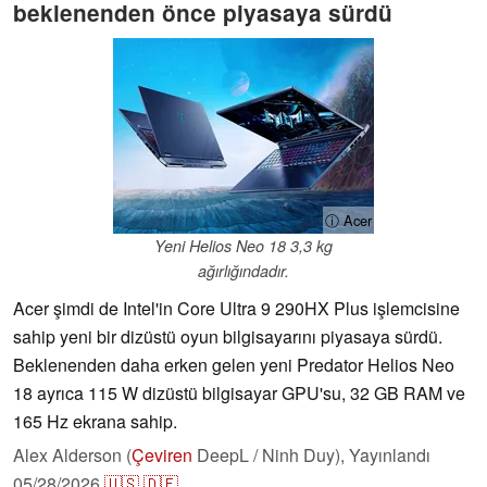
beklenenden önce piyasaya sürdü
ⓘ Acer
Yeni Helios Neo 18 3,3 kg
ağırlığındadır.
Acer şimdi de Intel'in Core Ultra 9 290HX Plus işlemcisine
sahip yeni bir dizüstü oyun bilgisayarını piyasaya sürdü.
Beklenenden daha erken gelen yeni Predator Helios Neo
18 ayrıca 115 W dizüstü bilgisayar GPU'su, 32 GB RAM ve
165 Hz ekrana sahip.
Alex Alderson (
Çeviren
DeepL / Ninh Duy),
Yayınlandı
05/28/2026
🇺🇸
🇩🇪
...