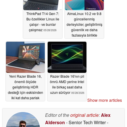
ThinkPad T14 Gen 7:
AlmaLinux 10.2 ve 9.8
Bu özellikler Linux ile
güncellenmiş
çalışır - ve bunlar
derleyiciler, geliştirilmiş
çalışmaz
güvenlik ve daha
05/28/2026
fazlasıyla birlikte
düşüyor
05/28/2026
Yeni Razer Blade 16,
Razer Blade 16'nın pil
önemli ölçüde
ömrü AMD yerine Intel
geliştirilmiş HDR
ile birkaç saat daha
desteği için eskisinden
uzun sürüyor
05/28/2026
iki kat daha parlak
Show more articles
05/28/2026
Editor of the
original article
:
Alex
Alderson
- Senior Tech Writer
-