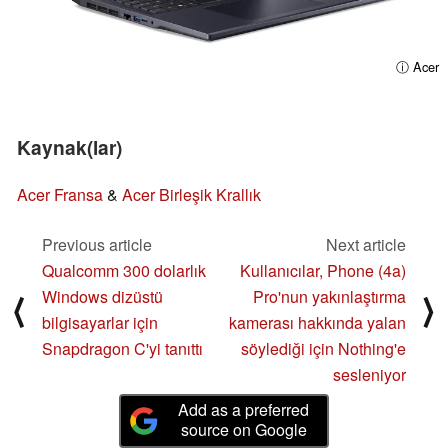
ⓘ Acer
Kaynak(lar)
Acer Fransa
&
Acer Birleşik Krallık
Previous article
Next article
Qualcomm 300 dolarlık
Kullanıcılar, Phone (4a)
Windows dizüstü
Pro'nun yakınlaştırma
⟨
⟩
bilgisayarlar için
kamerası hakkında yalan
Snapdragon C'yi tanıttı
söylediği için Nothing'e
sesleniyor
Add as a preferred
source on Google