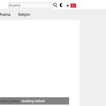
▼
Arama
İletişim
loading failed!
loading failed!