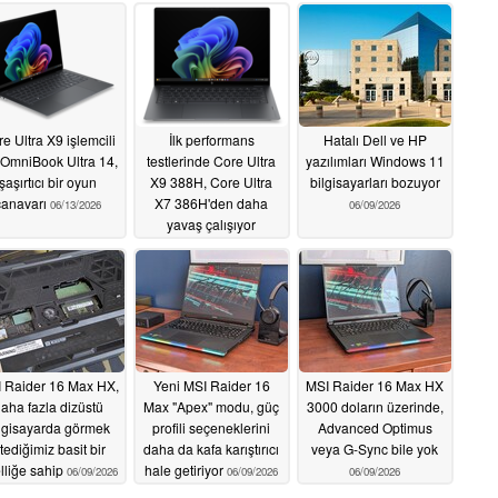
e Ultra X9 işlemcili
İlk performans
Hatalı Dell ve HP
OmniBook Ultra 14,
testlerinde Core Ultra
yazılımları Windows 11
şaşırtıcı bir oyun
X9 388H, Core Ultra
bilgisayarları bozuyor
canavarı
X7 386H'den daha
06/13/2026
06/09/2026
yavaş çalışıyor
06/13/2026
 Raider 16 Max HX,
Yeni MSI Raider 16
MSI Raider 16 Max HX
aha fazla dizüstü
Max "Apex" modu, güç
3000 doların üzerinde,
lgisayarda görmek
profili seçeneklerini
Advanced Optimus
stediğimiz basit bir
daha da kafa karıştırıcı
veya G-Sync bile yok
lliğe sahip
hale getiriyor
06/09/2026
06/09/2026
06/09/2026