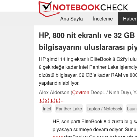
Ana Sayfa
İnceleme
Haberl
HP, 800 nit ekranlı ve 32 GB
bilgisayarını uluslararası p
HP şimdi 14 inç ekranlı EliteBook 8 G2i'yi ulus
8 çekirdeğe kadar Intel Panther Lake işlemci
dizüstü bilgisayar, 32 GB'a kadar RAM ve 800
yapılandırılabiliyor.
Alex Alderson (
Çeviren
DeepL / Ninh Duy),
Y
🇺🇸
🇩🇪
...
Intel
Panther Lake
Laptop / Notebook
Laun
HP, son parti EliteBook 8 dizüstü bilgis
piyasaya sürmeye devam ediyor. Sun