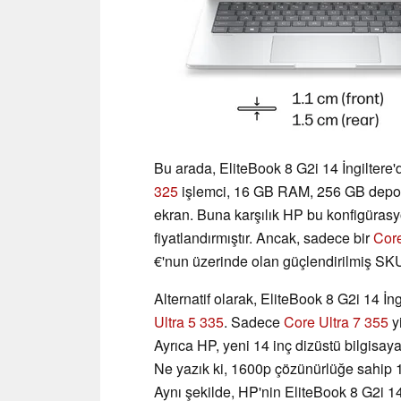
Bu arada, EliteBook 8 G2i 14 İngiltere'
325
işlemci, 16 GB RAM, 256 GB depol
ekran. Buna karşılık HP bu konfigüras
fiyatlandırmıştır. Ancak, sadece bir
Core
€'nun üzerinde olan güçlendirilmiş SKU 
Alternatif olarak, EliteBook 8 G2i 14 İng
Ultra 5 335
. Sadece
Core Ultra 7 355
yi
Ayrıca HP, yeni 14 inç dizüstü bilgisaya
Ne yazık ki, 1600p çözünürlüğe sahip
Aynı şekilde, HP'nin EliteBook 8 G2i 