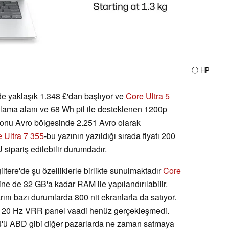
ⓘ HP
de yaklaşık 1.348 £'dan başlıyor ve
Core Ultra 5
ama alanı ve 68 Wh pil ile desteklenen 1200p
yonu Avro bölgesinde 2.251 Avro olarak
 Ultra 7 355
-bu yazının yazıldığı sırada fiyatı 200
sipariş edilebilir durumdadır.
iltere'de şu özelliklerle birlikte sunulmaktadır
Core
ne de 32 GB'a kadar RAM ile yapılandırılabilir.
rını bazı durumlarda 800 nit ekranlarla da satıyor.
 120 Hz VRR panel vaadi henüz gerçekleşmedi.
14'ü ABD gibi diğer pazarlarda ne zaman satmaya