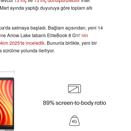
 mevcut
13 inç
ve
13 inç dönüştürülebilir
intel
 Mart ayında yaptığı duyuruya göre toplam altı
pa'da satmaya başladı. Bağlam açısından, yeni 14
rine Arrow Lake tabanlı EliteBook 8 G1i'
nin
ekim 2025'te inceledik
. Bununla birlikte, yeni bir
sürülme yolunda ilerliyor.