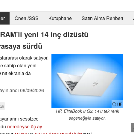
er
Öneri /SSS
Kütüphane
Satın Alma Rehberi
 RAM'li yeni 14 inç dizüstü
iyasaya sürdü
lararası olarak satıyor.
ye sahip olan yeni
 nit ekranla da
ayınlandı
06/09/2026
ⓘ HP
ch
HP, EliteBook 8 G2i 14'ü tek renk
seçeneğiyle satıyor.
ayarlarını sessizce
uldu
neredeyse üç ay