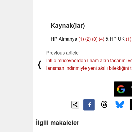
Kaynak(lar)
HP Almanya
(1)
(2)
(3)
(4)
& HP UK
(1)
Previous article
Inllie mücevherden ilham alan tasarımı v
⟨
lansman indirimiyle yeni akıllı bilekliğini t
İlgili makaleler