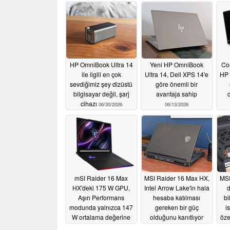
HP OmniBook Ultra 14
Yeni HP OmniBook
Cor
ile ilgili en çok
Ultra 14, Dell XPS 14'e
HP 
sevdiğimiz şey dizüstü
göre önemli bir
bilgisayar değil, şarj
avantaja sahip
cihazı
06/30/2026
06/13/2026
mSI Raider 16 Max
MSI Raider 16 Max HX,
MSI
HX'deki 175 W GPU,
Intel Arrow Lake'in hala
d
Aşırı Performans
hesaba katılması
bi
modunda yalnızca 147
gereken bir güç
i
W ortalama değerine
olduğunu kanıtlıyor
öze
sahiptir
06/09/2026
06/09/2026