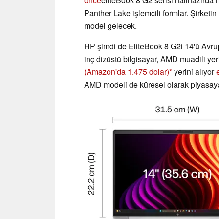
önce
eliteBook 8 G2 serisi halihazırda
Panther Lake işlemcili formlar. Şirketin
model gelecek.
HP şimdi de EliteBook 8 G2i 14'ü Avru
inç dizüstü bilgisayar, AMD muadili ye
(Amazon'da 1.475 dolar)
yerini alıyor
AMD modeli de küresel olarak piyasaya 