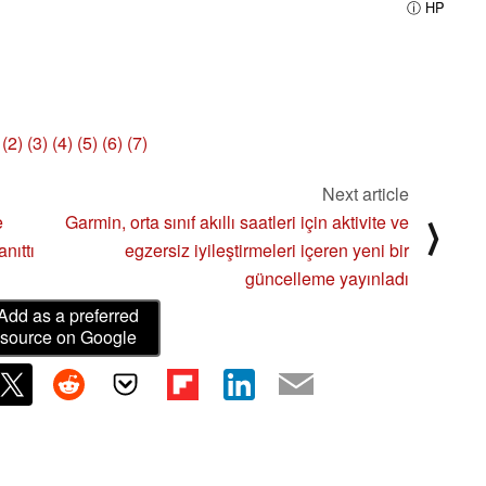
ⓘ HP
(2)
(3)
(4)
(5)
(6)
(7)
Next article
e
Garmin, orta sınıf akıllı saatleri için aktivite ve
⟩
anıttı
egzersiz iyileştirmeleri içeren yeni bir
güncelleme yayınladı
Add as a preferred
source on Google