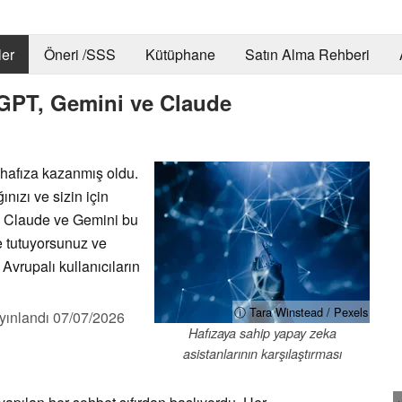
er
Öneri /SSS
Kütüphane
Satın Alma Rehberi
tGPT, Gemini ve Claude
 hafıza kazanmış oldu.
ınızı ve sizin için
T, Claude ve Gemini bu
de tutuyorsunuz ve
 Avrupalı kullanıcıların
ⓘ Tara Winstead / Pexels
yınlandı
07/07/2026
Hafızaya sahip yapay zeka
asistanlarının karşılaştırması