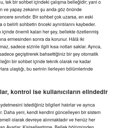
, tek bir sohbet içindeki çalışma belleğidir; yani o
lan ve yapay zekanın şu anda göz önünde
ncere sınırlıdır. Bir sohbet çok uzarsa, en eski
o belirli sohbetin önceki ayrıntılarını kaybeder.
 içinde önemli kalan her şey, bellekte özetlenmiş
 sona ermesinden sonra da korunur. Hâlâ iki
az, sadece sizinle ilgili kısa notları saklar. Ayrıca,
adece geçiştirerek bahsettiğiniz bir şey otomatik
eğin bir sohbet içinde teknik olarak ne kadar
ara ulaştığı, bu serinin ilerleyen bölümlerinde
r, kontrol ise kullanıcıların elindedir
detmesini istediğiniz bilgileri hatırlar ve ayrıca
. Daha yeni, kendi kendini güncelleyen bir sistem
emeli olarak devreye alınmaktadır ve henüz her
arı Ayarlar, Kişiselleştirme, Bellek bölümünden