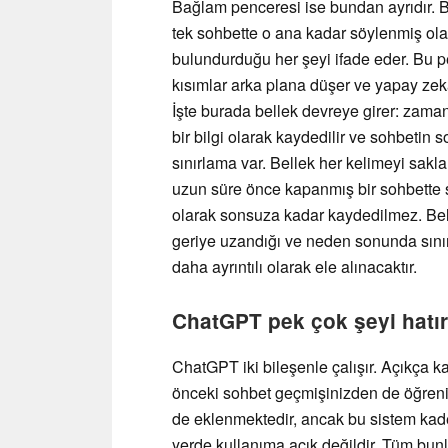
Bağlam penceresi ise bundan ayrıdır. Bu
tek sohbette o ana kadar söylenmiş o
bulundurduğu her şeyi ifade eder. Bu pe
kısımlar arka plana düşer ve yapay zeka 
İşte burada bellek devreye girer: zaman
bir bilgi olarak kaydedilir ve sohbetin
sınırlama var. Bellek her kelimeyi saklam
uzun süre önce kapanmış bir sohbette s
olarak sonsuza kadar kaydedilmez. Bell
geriye uzandığı ve neden sonunda sınırl
daha ayrıntılı olarak ele alınacaktır.
ChatGPT pek çok şeyi hatırla
ChatGPT iki bileşenle çalışır. Açıkça kay
önceki sohbet geçmişinizden de öğrenir
de eklenmektedir, ancak bu sistem kad
yerde kullanıma açık değildir. Tüm bunl