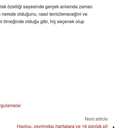
bellek özelliği sayesinde gerçek anlamda zaman
n nerede olduğunu, nasıl temizleneceğini ve
i örneğinde olduğu gibi, hiç seçenek olup
uygulamalar
Next article
Haylou, çevrimdışı haritalara ve 18 günlük pil