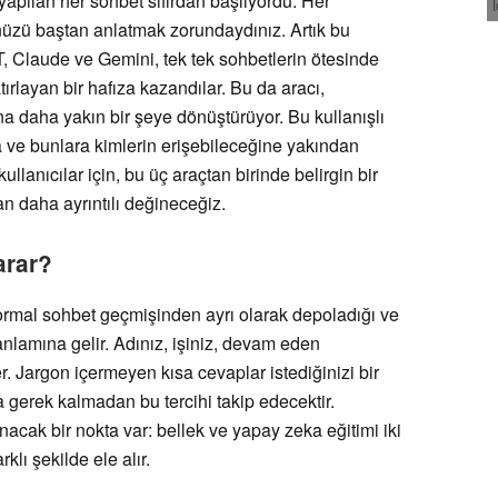
apılan her sohbet sıfırdan başlıyordu. Her
ünüzü baştan anlatmak zorundaydınız. Artık bu
 Claude ve Gemini, tek tek sohbetlerin ötesinde
tırlayan bir hafıza kazandılar. Bu da aracı,
şına daha yakın bir şeye dönüştürüyor. Bu kullanışlı
a ve bunlara kimlerin erişebileceğine yakından
llanıcılar için, bu üç araçtan birinde belirgin bir
n daha ayrıntılı değineceğiz.
arar?
ri normal sohbet geçmişinden ayrı olarak depoladığı ve
anlamına gelir. Adınız, işiniz, devam eden
ler. Jargon içermeyen kısa cevaplar istediğinizi bir
ya gerek kalmadan bu tercihi takip edecektir.
acak bir nokta var: bellek ve yapay zeka eğitimi iki
rklı şekilde ele alır.