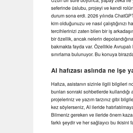
Uzun bir süre boyunca, yapay zeka ile y
seferinde üslubu, projeyi ve kendi rol
durum sona erdi. 2026 yılında ChatGPT,
kim olduğunuzu ve nasıl çalıştığınızı ha
tercihlerinizi zaten bilen bir iş arkada
bir özellik, ancak nelerin depolandığın
bakmakta fayda var. Özellikle Avrupalı ku
sınırlama bulunuyor. Bu konuya birazda
AI hafızası aslında ne işe y
Hafıza, asistanın sizinle ilgili bilgile
bunları sonraki sohbetlerde kullandığı 
projeleriniz ve yazım tarzınız gibi bilgi
kez söylerseniz, AI ileride hatırlatılma
Bilmeniz gereken ve ileride önem kazan
farklı şeydir ve her sağlayıcı bu ikisini fa