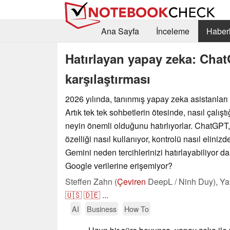
Ana Sayfa
İnceleme
Haberl
Hatırlayan yapay zeka: Cha
karşılaştırması
2026 yılında, tanınmış yapay zeka asistanları
Artık tek tek sohbetlerin ötesinde, nasıl çalıştığ
neyin önemli olduğunu hatırlıyorlar. ChatGP
özelliği nasıl kullanıyor, kontrolü nasıl eliniz
Gemini neden tercihlerinizi hatırlayabiliyor da
Google verilerine erişemiyor?
Steffen Zahn (
Çeviren
DeepL / Ninh Duy),
Ya
🇺🇸
🇩🇪
...
AI
Business
How To