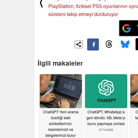
⟨
PlayStation, fiziksel PS5 oyunlarının oy
süresini takip etmeyi durduruyor
İlgili makaleler
ChatGPT: Yeni arama
ChatGPT, WhatsApp’a
O
özelliği eski
geri döndü; AB, Meta’yı
t
sohbetlerinizi,
bunu yapmaya zorladı
resimlerinizi ve
07/14/2026
belgelerinizi bulur