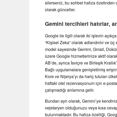
silerseniz, bu sohbet hafıza özetinden 
olarak günceller.
Gemini tercihleri hatırlar, 
Google ile ilgili olarak iki işlevin açıkç
“Kişisel Zeka” olarak adlandırılır ve üç
model sayesinde Gemini, Gmail, Doküman
üzere Google hizmetlerinize aktif olara
AB’de, ayrıca İsviçre ve Birleşik Krallı
Bağlı uygulamalara genişletilmiş erişi
Kore ve Nijerya’yı da hariç tutulan ülke
haftaki otel rezervasyonum için e-posta
çalışmadığı anlamına gelir.
Bundan ayrı olarak, Gemini’ye kendiniz 
vejetaryen olduğunuzu veya kısa cevaplar
bulunmaktadır. Bu hafıza özelliği, Googl