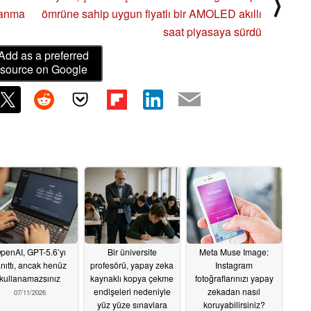
⟩
nanma
ömrüne sahip uygun fiyatlı bir AMOLED akıllı
saat piyasaya sürdü
Add as a preferred
source on Google
penAI, GPT-5.6’yı
Bir üniversite
Meta Muse Image:
anıttı, ancak henüz
profesörü, yapay zeka
Instagram
kullanamazsınız
kaynaklı kopya çekme
fotoğraflarınızı yapay
endişeleri nedeniyle
zekadan nasıl
07/11/2026
yüz yüze sınavlara
koruyabilirsiniz?