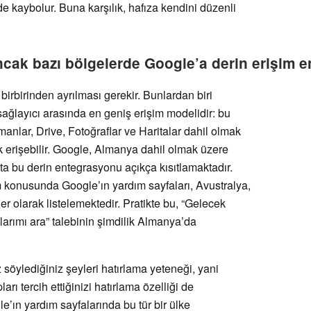
de kaybolur. Buna karşılık, hafıza kendini düzenli
ancak bazı bölgelerde Google’a derin erişim en
a birbirinden ayrılması gerekir. Bunlardan biri
 sağlayıcı arasında en geniş erişim modelidir: bu
lar, Drive, Fotoğraflar ve Haritalar dahil olmak
k erişebilir. Google, Almanya dahil olmak üzere
k’ta bu derin entegrasyonu açıkça kısıtlamaktadır.
m konusunda Google’ın yardım sayfaları, Avustralya,
ler olarak listelemektedir. Pratikte bu, “Gelecek
larımı ara” talebinin şimdilik Almanya’da
söylediğiniz şeyleri hatırlama yeteneği, yani
ı tercih ettiğinizi hatırlama özelliği de
e’ın yardım sayfalarında bu tür bir ülke