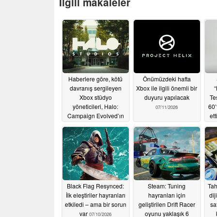
İlgili makaleler
Haberlere göre, kötü
Önümüzdeki hafta
davranış sergileyen
Xbox ile ilgili önemli bir
“
Xbox stüdyo
duyuru yapılacak
Te
yöneticileri, Halo:
60’
07/11/2026
Campaign Evolved’ın
ett
geliştirme sürecini
yavaşlattı
07/12/2026
Black Flag Resynced:
Steam: Tuning
Tah
İlk eleştiriler hayranları
hayranları için
dij
etkiledi – ama bir sorun
geliştirilen Drift Racer
sa
var
oyunu yaklaşık 6
07/10/2026