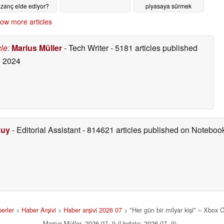
zanç elde ediyor?
piyasaya sürmek
zorunda; aksi takdirde
07/09/2026
ow more articles
PS6’nın lansmanı
başarısız olacak
07/09/2026
cle
:
Marius Müller
- Tech Writer
- 5181 articles published
 2024
Duy
- Editorial Assistant
- 814621 articles published on Notebo
erler
>
Haber Arşivi
>
Haber arşivi 2026 07
> "Her gün bir milyar kişi" – Xbox 
Marius Müller, 2026-07- 9 (Update: 2026-07- 9)