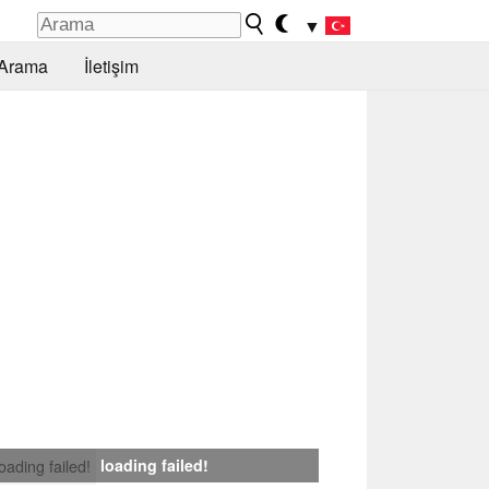
▼
Arama
İletişim
loading failed!
loading failed!