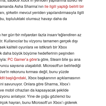
ışma, sadece Xbox’ın yeniden yapılanma süreci ve
nı zamanda Asha Sharma’nın
ile ilgili yaptığı belirli bir
nı, şirketin mevcut yeniden yapılandırmasıyla ilgili
 bu, topluluktaki olumsuz havayı daha da
ı her gün
“bir milyardan fazla insanı”
eğlendiren az
ir. Kullanıcılar bu vizyonu tamamen gerçek dışı
sek kaliteli oyunlara ve istikrarlı bir Xbox
ek daha büyük büyüme hedeflerinin peşinden
ıyla:
PC Gamer’a göre
'a göre, Steam bile şu ana
ncu sayısına ulaşabildi. Microsoft'un belirlediği
lve'in rekorunu kırması değil, bunu yüzde
dit başlığındaki
, Xbox başkanının açıklamasının
ini savunuyor. Onlara göre Sharma, Xbox’ı
 ve mobil cihazları da kapsayacak şekilde
zyonu anlatıyor. Yine de çoğu gözlemci bu
irçok hayran, bunu Microsoft’un Xbox’ı giderek