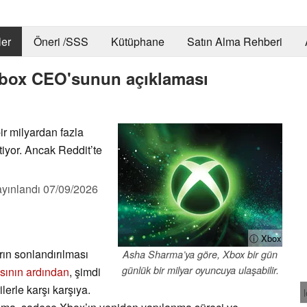
er
Öneri /SSS
Kütüphane
Satın Alma Rehberi
 Xbox CEO'sunun açıklaması
r milyardan fazla
iyor. Ancak Reddit’te
yınlandı
07/09/2026
ⓘ Xbox
rın sonlandırılması
Asha Sharma’ya göre, Xbox bir gün
günlük bir milyar oyuncuya ulaşabilir.
asının ardından
, şimdi
lerle karşı karşıya.