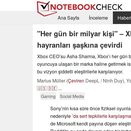
Ana Sayfa
İnceleme
Haberl
"Her gün bir milyar kişi" –
hayranları şaşkına çevirdi
Xbox CEO’su Asha Sharma, Xbox’ı her gün bi
oyuncuya ulaşan bir marka haline getirmek ist
bu vizyon şiddetli eleştirilerle karşılanıyor.
Marius Müller (
Çeviren
DeepL / Ninh Duy),
Ya
🇺🇸
🇩🇪
...
Gaming
Social Media
Sony’nin kısa süre önce fiziksel oyunla
nedeniyle
’da sert tepkilerle karşılaşm
de Microsoft kendi payına düşen eleştiri