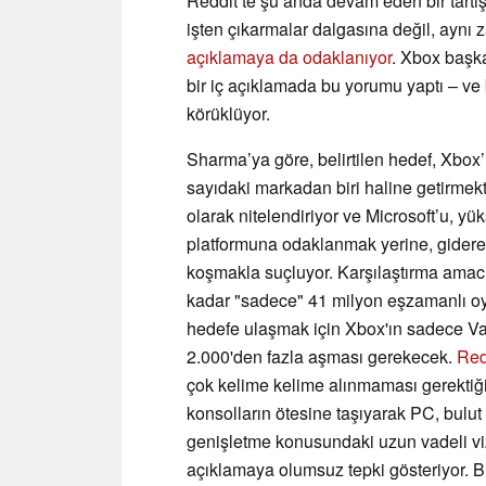
Reddit’te şu anda devam eden bir tart
işten çıkarmalar dalgasına değil, ay
açıklamaya da odaklanıyor
. Xbox başka
bir iç açıklamada bu yorumu yaptı – ve
körüklüyor.
Sharma’ya göre, belirtilen hedef, Xbox’
sayıdaki markadan biri haline getirmekt
olarak nitelendiriyor ve Microsoft’u, yük
platformuna odaklanmak yerine, gider
koşmakla suçluyor. Karşılaştırma amac
kadar "sadece" 41 milyon eşzamanlı oyu
hedefe ulaşmak için Xbox'ın sadece Va
2.000'den fazla aşması gerekecek.
Red
çok kelime kelime alınmaması gerektiğ
konsolların ötesine taşıyarak PC, bulut
genişletme konusundaki uzun vadeli vi
açıklamaya olumsuz tepki gösteriyor. B