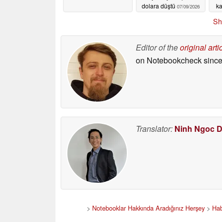
dolara düştü
ka
07/09/2026
Sh
Editor of the
original arti
on Notebookcheck
since
Translator:
Ninh Ngoc 
>
Notebooklar Hakkında Aradığınız Herşey
>
Hab