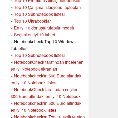
»
Top 10 Premium Ofis/İş notebookları
»
Top 10 Çalışma istasyonu laptopları
»
Top 10 Subnotebook listesi
»
Top 10 Ultrabooklar
»
En iyi 10 dönüştürülebilir modeli
»
Seçimi en iyi 10 tablet
»
Notebookcheck Top 10 Windows
Tabletleri
»
Top 10 Subnotebook listesi
»
NotebookCheck tarafından incelenen
en iyi Notebook ekranları
»
Notebookcheck'in 500 Euro altındaki
en iyi 10 Notebook listesi
»
NotebookCheck tarafından seçilen
300 Euro altındaki en iyi 10 Notebook
»
Notebookcheck'in
500 Euro altındaki
en iyi 10 Notebook listesi
»
Notebookcheck'in Top 10 akıllı telefon