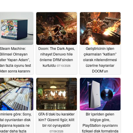
Steam Machine:
Doom: The Dark Ages,
Geliştiricinin işten
Bilimsel Olmayan
nihayet Denuvo hile
çıkarmaları “katliam”
stler Yapan Adam”,
önleme DRM’sinden
olarak nitelendirmesi
tan fazla oyunu test
kurtuldu
üzerine hayranlar
07/10/2026
ikten sonra kararını
DOOM’un
açıkladı
geleceğinden endişe
07/10/2026
duyuyor
07/10/2026
minlere göre: Sony,
GTA 6’daki bu karakter
Bir içeriden gelen
ital oyunlardan disk
kim? Gizemli figür, kilit
bilgiye göre,
tışlarına kıyasla ne
bir rol oynayabilir
PlayStation oyunlarını
kadar daha fazla
fiziksel disk formatında
07/09/2026