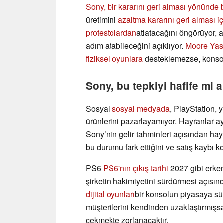
Sony, bir kararını geri alması yönünde 
üretimini
azaltma kararını geri alması iç
protestolardan
atlatacağını öngörüyor, a
adım atabileceğini açıklıyor.
Moore Yas
fiziksel oyunlara
desteklemezse, konsol
Sony, bu tepkiyi hafife mi a
Sosyal
sosyal medyada
, PlayStation,
ürünlerini pazarlayamıyor. Hayranlar a
Sony’nin gelir tahminleri açısından hay
bu durumu fark ettiğini ve satış kaybı 
PS6
PS6'nın çıkış tarihi
2027 gibi erken 
şirketin hakimiyetini sürdürmesi açısı
dijital oyunları
bir konsolun piyasaya sü
müşterilerini kendinden uzaklaştırmışsa,
çekmekte zorlanacaktır.