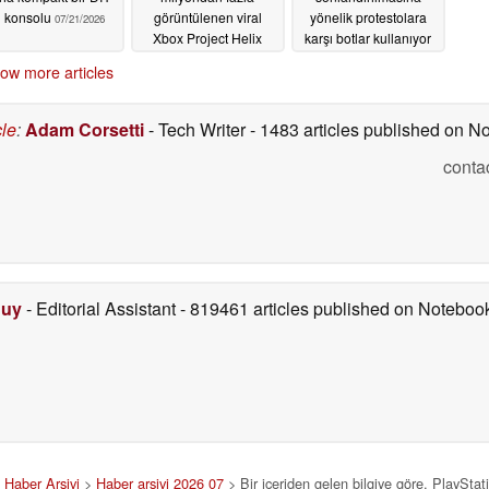
l konsolu
görüntülenen viral
yönelik protestolara
07/21/2026
Xbox Project Helix
karşı botlar kullanıyor
söylentisini çürütüyor
olabilir.
07/18/2026
ow more articles
07/19/2026
cle
:
Adam Corsetti
- Tech Writer
- 1483 articles published on 
conta
Duy
- Editorial Assistant
- 819461 articles published on Notebo
>
Haber Arşivi
>
Haber arşivi 2026 07
> Bir içeriden gelen bilgiye göre, PlayStat