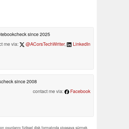
Notebookcheck
since 2025
ct me via:
@ACorsTechWriter
,
LinkedIn
okcheck
since 2008
contact me via:
Facebook
ion oyunlarını fiziksel disk formatında piyasaya sürmek