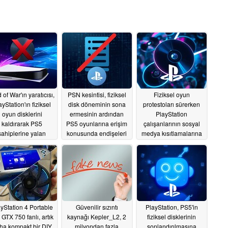
of War'ın yaratıcısı,
PSN kesintisi, fiziksel
Fiziksel oyun
ayStation'ın fiziksel
disk döneminin sona
protestoları sürerken
oyun disklerini
ermesinin ardından
PlayStation
kaldırarak PS5
PS5 oyunlarına erişim
çalışanlarının sosyal
sahiplerine yalan
konusunda endişeleri
medya kısıtlamalarına
lediğini iddia ediyor
artırıyor
tabi tutulduğu bildirildi
07/25/2026
07/30/2026
07/23/2026
yStation 4 Portable
Güvenilir sızıntı
PlayStation, PS5'in
 GTX 750 fanlı, artık
kaynağı Kepler_L2, 2
fiziksel disklerinin
ha kompakt bir DIY
milyondan fazla
sonlandırılmasına