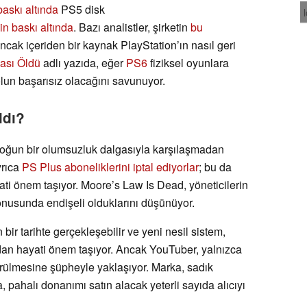
baskı altında
PS5 disk
in baskı altında
. Bazı analistler, şirketin
bu
ncak içeriden bir kaynak PlayStation’ın nasıl geri
ası Öldü
adlı yazıda, eğer
PS6
fiziksel oyunlara
un başarısız olacağını savunuyor.
ldı?
 yoğun bir olumsuzluk dalgasıyla karşılaşmadan
yrıca
PS Plus aboneliklerini iptal ediyorlar
; bu da
ati önem taşıyor. Moore’s Law Is Dead, yöneticilerin
konusunda endişeli olduklarını düşünüyor.
bir tarihte gerçekleşebilir ve yeni nesil sistem,
ndan hayati önem taşıyor. Ancak YouTuber, yalnızca
rülmesine şüpheyle yaklaşıyor. Marka, sadık
 pahalı donanımı satın alacak yeterli sayıda alıcıyı