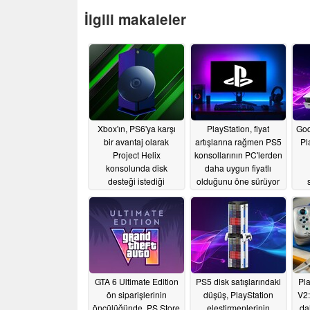
İlgili makaleler
Xbox'ın, PS6'ya karşı
PlayStation, fiyat
God 
bir avantaj olarak
artışlarına rağmen PS5
Pl
Project Helix
konsollarının PC'lerden
konsolunda disk
daha uygun fiyatlı
desteği istediği
olduğunu öne sürüyor
bildirildi.
söy
08/01/2026
08/01/2026
GTA 6 Ultimate Edition
PS5 disk satışlarındaki
Pla
ön siparişlerinin
düşüş, PlayStation
V2:
öncülüğünde, PS Store
eleştirmenlerinin
da