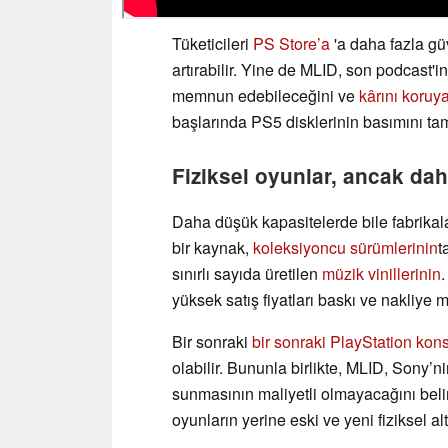
Tüketicileri
PS Store’a
'a daha fazla gü
artırabilir. Yine de MLID, son podcast'i
memnun edebileceğini ve
kârını koruy
başlarında PS5 disklerinin basımını ta
Fiziksel oyunlar, ancak dah
Daha düşük kapasitelerde bile fabrikal
bir kaynak,
koleksiyoncu sürümlerinin
t
sınırlı sayıda üretilen
müzik vinillerinin
.
yüksek satış fiyatları baskı ve nakliye m
Bir sonraki
bir sonraki PlayStation ko
olabilir. Bununla birlikte, MLID, Sony’n
sunmasının maliyetli olmayacağını belir
oyunların yerine eski ve yeni fiziksel alter