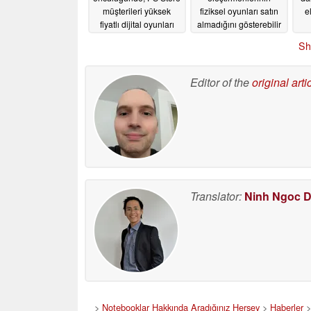
müşterileri yüksek
fiziksel oyunları satın
e
fiyatlı dijital oyunları
almadığını gösterebilir
tercih ediyor
07/22/2026
07/21/2026
Sh
Editor of the
original arti
Translator:
Ninh Ngoc 
>
Notebooklar Hakkında Aradığınız Herşey
>
Haberler