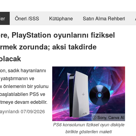
er
Öneri /SSS
Kütüphane
Satın Alma Rehberi
re, PlayStation oyunlarını fiziksel
rmek zorunda; aksi takdirde
olacak
on, sadık hayranlarını
i yatıştırmanın ve
ı önlemenin bir yolunu
 başlatılabilen PS5 ve
etmeye devam edebilir.
ayınlandı
07/09/2026
ⓘ Sony, Canva AI
PS6 konsolunun fiziksel oyun diskiyle
birlikte gösterilen maketi