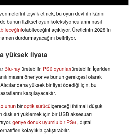
venmelerini teşvik etmek, bu oyun devinin kârını
nde bunun fiziksel oyun koleksiyoncularını nasıl
abileceğini
olabileceğini açıklıyor. Üreticinin 2028’in
mamen durdurmayacağını belirtiyor.
a yüksek fiyata
ar
Blu-ray
üretebilir.
PS6 oyunları
üretebilir. İçeriden
anıtılmasını öneriyor ve bunun gerekçesi olarak
 Alıcılar daha yüksek bir fiyat ödediği için, bu
asraflarını karşılayacaktır.
nsolunun
bir
optik sürücü
içereceği ihtimali düşük
in diskleri yüklemek için bir USB aksesuarı
tiyor.
geriye dönük uyumlu bir PS6
, dijital
natifleri kolaylıkla çalıştırabilir.