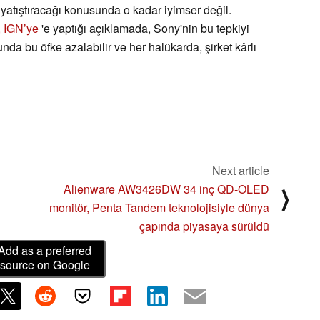
ri yatıştıracağı konusunda o kadar iyimser değil.
, IGN’ye
'e yaptığı açıklamada, Sony'nin bu tepkiyi
a bu öfke azalabilir ve her halükarda, şirket kârlı
Next article
Alienware AW3426DW 34 inç QD-OLED
⟩
monitör, Penta Tandem teknolojisiyle dünya
çapında piyasaya sürüldü
Add as a preferred
source on Google