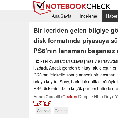
Ana Sayfa
İnceleme
Haberl
Bir içeriden gelen bilgiye gö
disk formatında piyasaya sü
PS6’nın lansmanı başarısız 
Fiziksel oyunlardan uzaklaşmasıyla PlayStati
kızdırdı. Ancak içeriden bir kaynak, eleştiriler
PS6’nın felaketle sonuçlanacak bir lansmanın
ortaya koydu. Sony, harici bir optik sürücüyle
PS6 disklerini daha küçük partiler halinde ür
Adam Corsetti (
Çeviren
DeepL / Ninh Duy),
Y
🇺🇸
🇩🇪
...
Console
Gaming