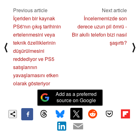
Previous article
Next article
İçeriden bir kaynak
İncelememizde son
PS6'nın çıkış tarihinin
derece uzun pil ömrü -
ertelenmesini veya
Bir akıllı telefon bizi nasıl
teknik özelliklerinin
şaşırttı?
⟨
⟩
düşürülmesini
reddediyor ve PS5
satışlarının
yavaşlamasını etken
olarak gösteriyor
Add as a preferred
source on Google