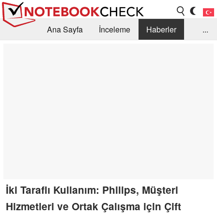
Ana Sayfa
İnceleme
Haberler
...
Öneri /SSS
Kütüphane
Satın Alma Rehberi
Arama
İletişim
İki Taraflı Kullanım: Philips, Müşteri
Hizmetleri ve Ortak Çalışma için Çift