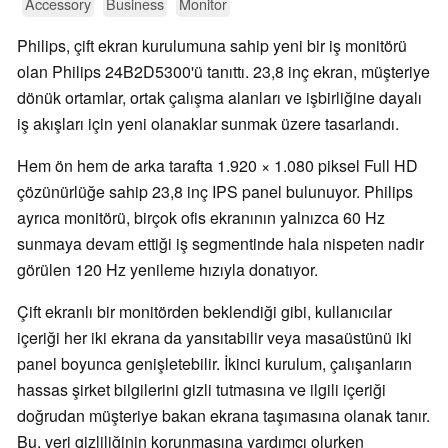
Accessory
Business
Monitor
Philips, çift ekran kurulumuna sahip yeni bir iş monitörü
olan Philips 24B2D5300'ü tanıttı. 23,8 inç ekran, müşteriye
dönük ortamlar, ortak çalışma alanları ve işbirliğine dayalı
iş akışları için yeni olanaklar sunmak üzere tasarlandı.
Hem ön hem de arka tarafta 1.920 × 1.080 piksel Full HD
çözünürlüğe sahip 23,8 inç IPS panel bulunuyor. Philips
ayrıca monitörü, birçok ofis ekranının yalnızca 60 Hz
sunmaya devam ettiği iş segmentinde hala nispeten nadir
görülen 120 Hz yenileme hızıyla donatıyor.
Çift ekranlı bir monitörden beklendiği gibi, kullanıcılar
içeriği her iki ekrana da yansıtabilir veya masaüstünü iki
panel boyunca genişletebilir. İkinci kurulum, çalışanların
hassas şirket bilgilerini gizli tutmasına ve ilgili içeriği
doğrudan müşteriye bakan ekrana taşımasına olanak tanır.
Bu, veri gizliliğinin korunmasına yardımcı olurken