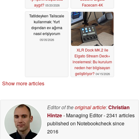
aygıt?
Facecam 4K
05/20/2026
incelemesi
05/08/2026
Tatildeyken Tailscale
kullanmak: Yurt
dışından ev ağıma
nasıl erişiyorum
05/05/2026
XLR Dock MK.2 ile
Elgato Stream Deck+
incelemesi: Bu kurulum
neden her bilgisayarı
geliştiriyor?
04/15/2026
Show more articles
Editor of the
original article
:
Christian
Hintze
- Managing Editor
- 2341 articles
published on Notebookcheck
since
2016