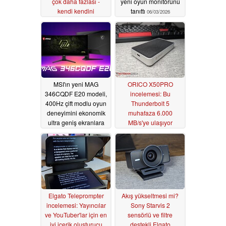
çok daha fazlası -
yeni oyun monitörünü
kendi kendini
tanıttı
06/03/2026
barındıran bir güç
merkezi
06/06/2026
MSI'ın yeni MAG
ORICO X50PRO
346CQDF E20 modeli,
incelemesi: Bu
400Hz çift modlu oyun
Thunderbolt 5
deneyimini ekonomik
muhafaza 6.000
ultra geniş ekranlara
MB/s'ye ulaşıyor
taşıyor
05/25/2026
05/23/2026
Elgato Teleprompter
Akış yükseltmesi mi?
incelemesi: Yayıncılar
Sony Starvis 2
ve YouTuber'lar için en
sensörlü ve filtre
iyi içerik oluşturucu
destekli Elgato