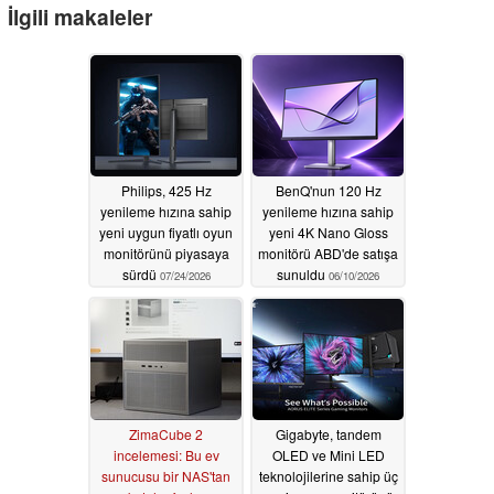
İlgili makaleler
Philips, 425 Hz
BenQ'nun 120 Hz
yenileme hızına sahip
yenileme hızına sahip
yeni uygun fiyatlı oyun
yeni 4K Nano Gloss
monitörünü piyasaya
monitörü ABD'de satışa
sürdü
sunuldu
07/24/2026
06/10/2026
ZimaCube 2
Gigabyte, tandem
incelemesi: Bu ev
OLED ve Mini LED
sunucusu bir NAS'tan
teknolojilerine sahip üç