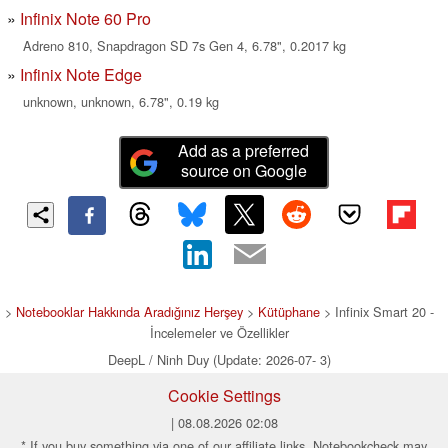
Infinix Note 60 Pro
Adreno 810, Snapdragon SD 7s Gen 4, 6.78", 0.2017 kg
Infinix Note Edge
unknown, unknown, 6.78", 0.19 kg
Add as a preferred
source on Google
>
Notebooklar Hakkında Aradığınız Herşey
>
Kütüphane
> Infinix Smart 20 -
İncelemeler ve Özellikler
DeepL / Ninh Duy (Update: 2026-07- 3)
Cookie Settings
| 08.08.2026 02:08
* If you buy something via one of our affiliate links, Notebookcheck may