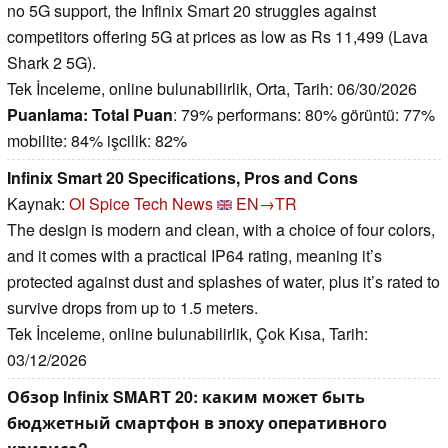
no 5G support, the Infinix Smart 20 struggles against
competitors offering 5G at prices as low as Rs 11,499 (Lava
Shark 2 5G).
Tek İnceleme, online bulunabilirlik, Orta, Tarih: 06/30/2026
Puanlama:
Total Puan
: 79% performans: 80% görüntü: 77%
mobilite: 84% işcilik: 82%
Infinix Smart 20 Specifications, Pros and Cons
Kaynak:
OI Spice Tech News
EN→TR
The design is modern and clean, with a choice of four colors,
and it comes with a practical IP64 rating, meaning it’s
protected against dust and splashes of water, plus it’s rated to
survive drops from up to 1.5 meters.
Tek İnceleme, online bulunabilirlik, Çok Kısa, Tarih:
03/12/2026
Обзор Infinix SMART 20: каким может быть
бюджетный смартфон в эпоху оперативного