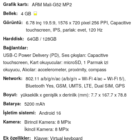
Grafik kartı
ARM Mali-G52 MP2
Bellek
4 GB
Görüntü
6.78 inç 19.5:9, 1576 x 720 pixel 256 PPI, Capacitive
touchscreen, IPS, parlak: evet, 120 Hz
Harddisk
64GB / 128GB
Bağlantılar
USB-C Power Delivery (PD), Ses çıkışları: Capacitive
touchscreen, Kart okuyucular: microSD, 1 Parmak izi
okuyucu, Alıcılar: accelerometer, proximity, compass
Network
802.11 a/b/g/n/ac (a/b/g/n = Wi-Fi 4/ac = Wi-Fi 5/),
Bluetooth Yes, GSM, UMTS, LTE, Dual SIM, GPS
Boyut
yükseklik x genişlik x derinlik (mm): 7.7 x 167.7 x 78.8
Batarya
5200 mAh
İşletim sistemi
Android 16
Kamera
Birincil Kamera: 8 MPix
İkincil Kamera: 8 MPix
Ek özellikler
Klavye: Virtual keyboard