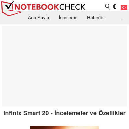
Ana Sayfa
İnceleme
Haberler
...
Öneri /SSS
Kütüphane
Satın Alma Rehberi
Arama
İletişim
Infinix Smart 20 - İncelemeler ve Özellikler