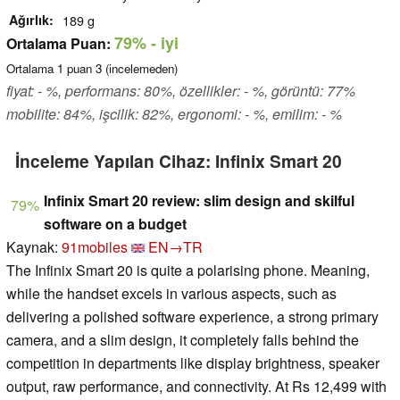
Ağırlık
189 g
79%
- iyi
Ortalama Puan:
Ortalama
1
puan
3
(incelemeden)
fiyat: - %, performans: 80%, özellikler: - %, görüntü: 77%
mobilite: 84%, işcilik: 82%, ergonomi: - %, emilim: - %
İnceleme Yapılan Cihaz: Infinix Smart 20
Infinix Smart 20 review: slim design and skilful
79%
software on a budget
Kaynak:
91mobiles
EN→TR
The Infinix Smart 20 is quite a polarising phone. Meaning,
while the handset excels in various aspects, such as
delivering a polished software experience, a strong primary
camera, and a slim design, it completely falls behind the
competition in departments like display brightness, speaker
output, raw performance, and connectivity. At Rs 12,499 with