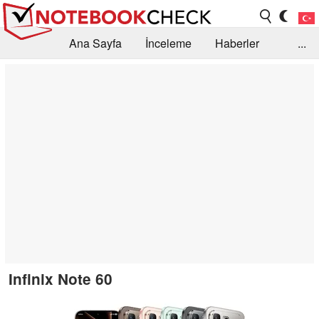
Ana Sayfa
İnceleme
Haberler
...
Öneri /SSS
Kütüphane
Satın Alma Rehberi
Arama
İletişim
Infinix Note 60