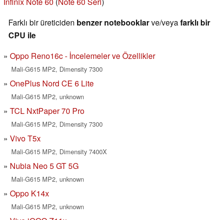
Infinix Note 60
(
Note 60 Seri
)
Farklı bir üreticiden
benzer notebooklar
ve/veya
farklı bir
CPU ile
Oppo Reno16c - İncelemeler ve Özellikler
Mali-G615 MP2, Dimensity 7300
OnePlus Nord CE 6 Lite
Mali-G615 MP2, unknown
TCL NxtPaper 70 Pro
Mali-G615 MP2, Dimensity 7300
Vivo T5x
Mali-G615 MP2, Dimensity 7400X
Nubia Neo 5 GT 5G
Mali-G615 MP2, unknown
Oppo K14x
Mali-G615 MP2, unknown