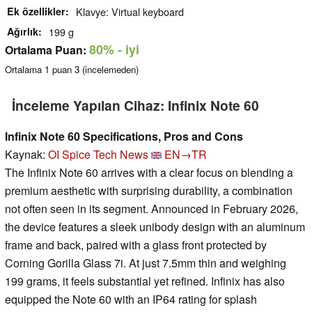
Ek özellikler
Klavye: Virtual keyboard
Ağırlık
199 g
80%
- iyi
Ortalama Puan:
Ortalama
1
puan
3
(incelemeden)
İnceleme Yapılan Cihaz: Infinix Note 60
Infinix Note 60 Specifications, Pros and Cons
Kaynak:
OI Spice Tech News
EN→TR
The Infinix Note 60 arrives with a clear focus on blending a
premium aesthetic with surprising durability, a combination
not often seen in its segment. Announced in February 2026,
the device features a sleek unibody design with an aluminum
frame and back, paired with a glass front protected by
Corning Gorilla Glass 7i. At just 7.5mm thin and weighing
199 grams, it feels substantial yet refined. Infinix has also
equipped the Note 60 with an IP64 rating for splash