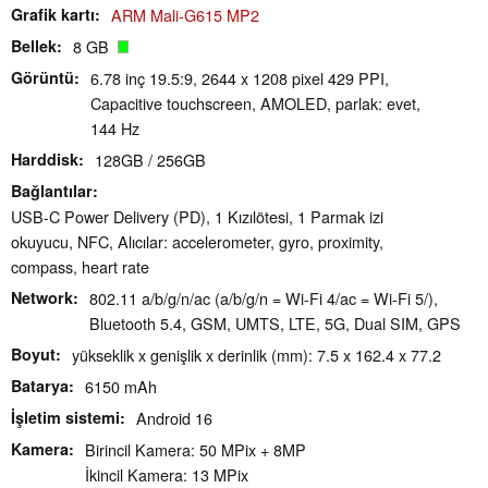
Grafik kartı
ARM Mali-G615 MP2
Bellek
8 GB
Görüntü
6.78 inç 19.5:9, 2644 x 1208 pixel 429 PPI,
Capacitive touchscreen, AMOLED, parlak: evet,
144 Hz
Harddisk
128GB / 256GB
Bağlantılar
USB-C Power Delivery (PD), 1 Kızılötesi, 1 Parmak izi
okuyucu, NFC, Alıcılar: accelerometer, gyro, proximity,
compass, heart rate
Network
802.11 a/b/g/n/ac (a/b/g/n = Wi-Fi 4/ac = Wi-Fi 5/),
Bluetooth 5.4, GSM, UMTS, LTE, 5G, Dual SIM, GPS
Boyut
yükseklik x genişlik x derinlik (mm): 7.5 x 162.4 x 77.2
Batarya
6150 mAh
İşletim sistemi
Android 16
Kamera
Birincil Kamera: 50 MPix + 8MP
İkincil Kamera: 13 MPix