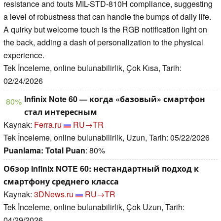
resistance and touts MIL-STD-810H compliance, suggesting
a level of robustness that can handle the bumps of daily life.
A quirky but welcome touch is the RGB notification light on
the back, adding a dash of personalization to the physical
experience.
Tek İnceleme, online bulunabilirlik, Çok Kısa, Tarih:
02/24/2026
Infinix Note 60 — когда «базовый» смартфон
80%
стал интересным
Kaynak:
Ferra.ru
RU→TR
Tek İnceleme, online bulunabilirlik, Uzun, Tarih: 05/22/2026
Puanlama:
Total Puan
: 80%
Обзор Infinix NOTE 60: нестандартный подход к
смартфону среднего класса
Kaynak:
3DNews.ru
RU→TR
Tek İnceleme, online bulunabilirlik, Çok Uzun, Tarih:
04/29/2026