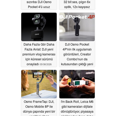
sızıntısı DJI Osmo
32 bit ses, çılgın 6x
Pocket 4'ü ucuz
optik, 12x kayıpsız
gösteriyor
yakınlaştırma ortaya
05/14/2026
çıktı
05/10/2026
Daha Fazla Gör Daha
DJI Osmo Pocket
Fazla Anlat: DJI yeni
4P'nin ilk uygulamalı
premium vlog kamerası
görüntüleri, Creator
için küresel sürümü
Combo'nun da
onayladı
kutusundan çıktığı yeni
05/08/2026
vlog kamerasının 3x-
10x zoom yeteneklerini
ortaya koyuyor
05/08/2026
Osmo FrameTap: DJI,
I'm Back Roll, Leica M6
Osmo Mobile 8P ile
gibi kameraları dijitale
dünya çapında yeni bir
dönüştürüyor, piyasaya