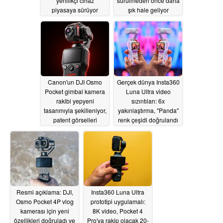
yenilikçi cihaz
sürülmeden önce daha
piyasaya sürüyor
şık hale geliyor
05/07/2026
05/06/2026
Canon'un DJI Osmo
Gerçek dünya Insta360
Pocket gimbal kamera
Luna Ultra video
rakibi yepyeni
sızıntıları: 6x
tasarımıyla şekilleniyor,
yakınlaştırma, "Panda"
patent görselleri
renk çeşidi doğrulandı
doğruluyor
mı?
05/01/2026
05/01/2026
Resmi açıklama: DJI,
Insta360 Luna Ultra
Osmo Pocket 4P vlog
prototipi uygulamalı:
kamerası için yeni
8K video, Pocket 4
özellikleri doğruladı ve
Pro'ya rakip olacak 20-