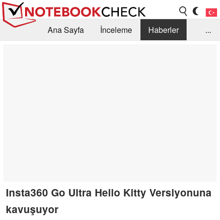
Ana Sayfa
İnceleme
Haberler
...
Öneri /SSS
Kütüphane
Satın Alma Rehberi
Arama
İletişim
Insta360 Go Ultra Hello Kitty Versiyonuna
kavuşuyor