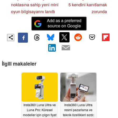
noktasına sahip yeni mini
5 kendini kanıtlamak
oyun bilgisayarını tanıttı
zorunda
Add as a preferred
source on Google
İlgili makaleler
Insta360 Luna Ultra ve
Insta360 Luna Ultra
Luna Pro: Küresel
resmi pazarlama ve
modeller için çılgın fiyat
teknik özellikleri sızdı: