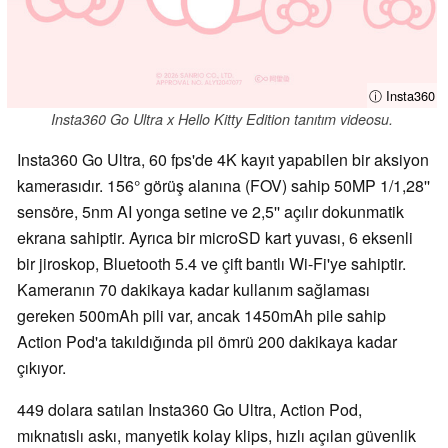
ⓘ Insta360
Insta360 Go Ultra x Hello Kitty Edition tanıtım videosu.
Insta360 Go Ultra, 60 fps'de 4K kayıt yapabilen bir aksiyon
kamerasıdır. 156° görüş alanına (FOV) sahip 50MP 1/1,28''
sensöre, 5nm AI yonga setine ve 2,5'' açılır dokunmatik
ekrana sahiptir. Ayrıca bir microSD kart yuvası, 6 eksenli
bir jiroskop, Bluetooth 5.4 ve çift bantlı Wi-Fi'ye sahiptir.
Kameranın 70 dakikaya kadar kullanım sağlaması
gereken 500mAh pili var, ancak 1450mAh pile sahip
Action Pod'a takıldığında pil ömrü 200 dakikaya kadar
çıkıyor.
449 dolara satılan Insta360 Go Ultra, Action Pod,
mıknatıslı askı, manyetik kolay klips, hızlı açılan güvenlik