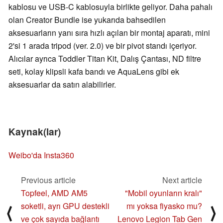
kablosu ve USB-C kablosuyla birlikte geliyor. Daha pahalı
olan Creator Bundle ise yukarıda bahsedilen
aksesuarların yanı sıra hızlı açılan bir montaj aparatı, mini
2'si 1 arada tripod (ver. 2.0) ve bir pivot standı içeriyor.
Alıcılar ayrıca Toddler Titan Kit, Dalış Çantası, ND filtre
seti, kolay klipsli kafa bandı ve AquaLens gibi ek
aksesuarlar da satın alabilirler.
Kaynak(lar)
Weibo'da Insta360
Previous article
Next article
Topfeel, AMD AM5
"Mobil oyunların kralı"
soketli, ayrı GPU destekli
mı yoksa fiyasko mu?
⟨
⟩
ve çok sayıda bağlantı
Lenovo Legion Tab Gen