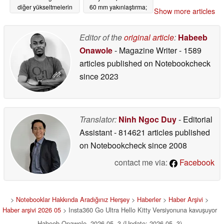
diğer yükseltmelerin
60 mm yakınlaştırma;
Show more articles
ipuçlarını verdi
benzersiz kontroller
05/01/2026
04/30/2026
Editor of the
original article
:
Habeeb
Onawole
- Magazine Writer
- 1589
articles published on Notebookcheck
since 2023
Translator:
Ninh Ngoc Duy
- Editorial
Assistant
- 814621 articles published
on Notebookcheck
since 2008
contact me via:
Facebook
>
Notebooklar Hakkında Aradığınız Herşey
>
Haberler
>
Haber Arşivi
>
Haber arşivi 2026 05
> Insta360 Go Ultra Hello Kitty Versiyonuna kavuşuyor
Habeeb Onawole, 2026-05- 3 (Update: 2026-05- 3)