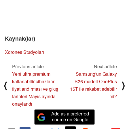
Kaynak(lar)
Xdrones Stüdyoları
Previous article
Next article
Yeni ultra premium
Samsung'un Galaxy
katlanabilir cihazların
S26 modeli OnePlus
⟨
⟩
fiyatlandırması ve çıkış
15T ile rekabet edebilir
tarihleri Mayıs ayında
mi?
onaylandı
Add as a preferred
source on Google