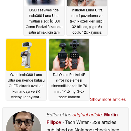
DSLR seviyesinde
Insta360 Luna Ultra
Insta360 Luna Ultra
resmi pazarlama ve
fiyatları sızdı: İki DJI
teknik özellikleri sızdı:
Osmo Pocket 3 kamera
32 bit ses, çılgın 6x
satın almak için tam
optik, 12x kayıpsız
paket mi?
yakınlaştırma ortaya
05/12/2026
çıktı
05/10/2026
Özel: Insta360 Luna
DJI Osmo Pocket 4P
Ultra perakende kutusu
(Pro) incelemesi
OLED ekranlı uzaktan
sinematik bokeh ile 70
kumandayı ve 8K
mm, 1/1,5 inç, 3-6x
videoyu onaylıyor -
zoom kamera
Show more articles
DJI'a söylemeyin
örneklerini gösteriyor
05/09/2026
05/08/2026
Editor of the
original article
:
Martin
Filipov
- Tech Writer
- 228 articles
published on Notebookcheck
since