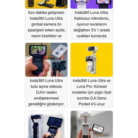
Son dakika gelişmesi:
Insta360 Luna Ultra:
Insta360 Luna Ultra
Kablosuz mikrofonlu,
gimbal kamera ön
oyunun kurallarını
siparişleri erken açıldı;
değiştiren 3'ü 1 arada
resmi özellikler ve
uzaktan kumanda
görseller listelendi
ekranı piyasaya
sürülmeden önce
05/24/2026
tanıtıldı
05/24/2026
Insta360 Luna Ultra
Insta360 Luna Ultra ve
kutu açma videosu
Luna Pro: Küresel
DJI'ın neden
modeller için çılgın fiyat
endişelenmesi
sızıntısı DJI Osmo
gerektiğini gösteriyor:
Pocket 4'ü ucuz
Uzaktan kumanda,
gösteriyor
05/14/2026
koruyucu kılıf iş
başında
05/20/2026