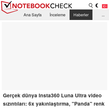
Ana Sayfa
İnceleme
Haberler
...
Öneri /SSS
Kütüphane
Satın Alma Rehberi
Arama
İletişim
Gerçek dünya Insta360 Luna Ultra video
sızıntıları: 6x yakınlaştırma, "Panda" renk