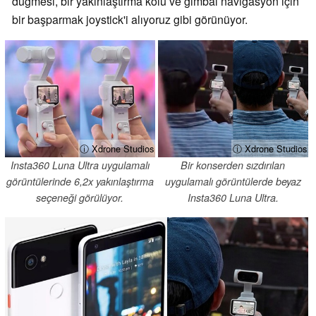
düğmesi, bir yakınlaştırma kolu ve gimbal navigasyon için
bir başparmak joystick'i alıyoruz gibi görünüyor.
ⓘ Xdrone Studios
ⓘ Xdrone Studios
Insta360 Luna Ultra uygulamalı
Bir konserden sızdırılan
görüntülerinde 6,2x yakınlaştırma
uygulamalı görüntülerde beyaz
seçeneği görülüyor.
Insta360 Luna Ultra.