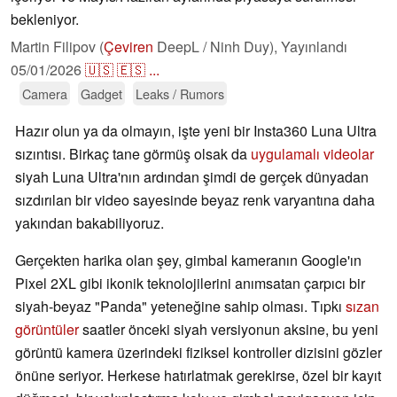
bekleniyor.
Martin Filipov (
Çeviren
DeepL / Ninh Duy),
Yayınlandı
05/01/2026
🇺🇸
🇪🇸
...
Camera
Gadget
Leaks / Rumors
Hazır olun ya da olmayın, işte yeni bir Insta360 Luna Ultra
sızıntısı. Birkaç tane görmüş olsak da
uygulamalı videolar
siyah Luna Ultra'nın ardından şimdi de gerçek dünyadan
sızdırılan bir video sayesinde beyaz renk varyantına daha
yakından bakabiliyoruz.
Gerçekten harika olan şey, gimbal kameranın Google'ın
Pixel 2XL gibi ikonik teknolojilerini anımsatan çarpıcı bir
siyah-beyaz "Panda" yeteneğine sahip olması. Tıpkı
sızan
görüntüler
saatler önceki siyah versiyonun aksine, bu yeni
görüntü kamera üzerindeki fiziksel kontroller dizisini gözler
önüne seriyor. Herkese hatırlatmak gerekirse, özel bir kayıt