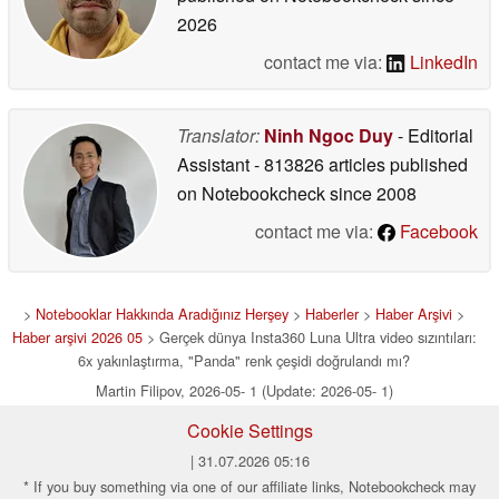
2026
contact me via:
LinkedIn
Translator:
Ninh Ngoc Duy
- Editorial
Assistant
- 813826 articles published
on Notebookcheck
since 2008
contact me via:
Facebook
>
Notebooklar Hakkında Aradığınız Herşey
>
Haberler
>
Haber Arşivi
>
Haber arşivi 2026 05
> Gerçek dünya Insta360 Luna Ultra video sızıntıları:
6x yakınlaştırma, "Panda" renk çeşidi doğrulandı mı?
Martin Filipov, 2026-05- 1 (Update: 2026-05- 1)
Cookie Settings
| 31.07.2026 05:16
* If you buy something via one of our affiliate links, Notebookcheck may