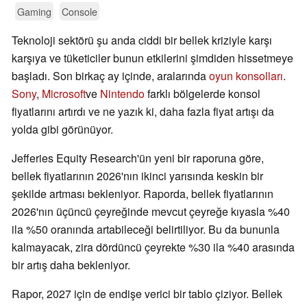
Gaming
Console
Teknoloji sektörü şu anda ciddi bir bellek kriziyle karşı
karşıya ve tüketiciler bunun etkilerini şimdiden hissetmeye
başladı. Son birkaç ay içinde, aralarında
oyun konsolları
.
Sony
,
Microsoft
ve
Nintendo
farklı bölgelerde konsol
fiyatlarını artırdı ve ne yazık ki, daha fazla fiyat artışı da
yolda gibi görünüyor.
Jefferies Equity Research'ün yeni bir raporuna göre,
bellek fiyatlarının 2026'nın ikinci yarısında keskin bir
şekilde artması bekleniyor. Raporda, bellek fiyatlarının
2026'nın üçüncü çeyreğinde mevcut çeyreğe kıyasla %40
ila %50 oranında artabileceği belirtiliyor. Bu da bununla
kalmayacak, zira dördüncü çeyrekte %30 ila %40 arasında
bir artış daha bekleniyor.
Rapor, 2027 için de endişe verici bir tablo çiziyor. Bellek