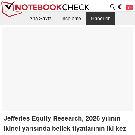
Ana Sayfa
İnceleme
Haberler
...
Öneri /SSS
Kütüphane
Satın Alma Rehberi
Arama
İletişim
Jefferies Equity Research, 2026 yılının
ikinci yarısında bellek fiyatlarının iki kez