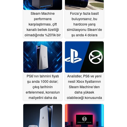
Steam Machine
Forza’yı fazla basit
performans
buluyorsanız, bu
karşılaştırması, çift
hardcore yarış
kanallı bellek özelliği
simülasyonu Steam’de
olmadığında %20'lik bir
şu anda 4 dolara
performans kaybı
satılıyor
06/29/2026
olduğunu gösteriyor
07/01/2026
PS6’nın tahmini fiyatı
Analistler, PS6 ve yeni
şu anda 1000 dolar;
nesil Xbox fiyatlarının
çıkış tarihinin
Steam Machine’den
ertelenmesi, konsolun
daha yüksek
maliyetini daha da
olabileceği konusunda
artırabilir
uyarıyor
06/28/2026
06/24/2026