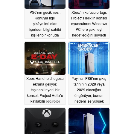
PS6'nın gecikmesi:
Xbox’ın kurucu ortağı,
Konuyla ilgili
Project Helix’in konsol
şikâyetleri olan
oyuncularını Windows
içeriden bilgi sahibi
PC’lere çekmeyi
kişiler bir konuda
hedeflediğini söyledi
hemfikir görünüyor
06/23/2026
06/23/2026
Xbox Handheld logosu
Yayıncı, PS6’nın çıkış
ekrana geliyor;
tarihinin 2028 veya
taşınabilir yeni bir
2029 olacağını
konsol, Project Helix’e
öngörüyor; bunun
katılabilir
nedeni ise yüksek
06/21/2026
bellek fiyatları
06/19/2026