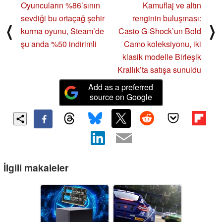
Oyuncuların %86’sının
Kamuflaj ve altın
sevdiği bu ortaçağ şehir
renginin buluşması:
⟨
⟩
kurma oyunu, Steam’de
Casio G-Shock’un Bold
şu anda %50 indirimli
Camo koleksiyonu, iki
klasik modelle Birleşik
Krallık’ta satışa sunuldu
Add as a preferred
source on Google
İlgili makaleler