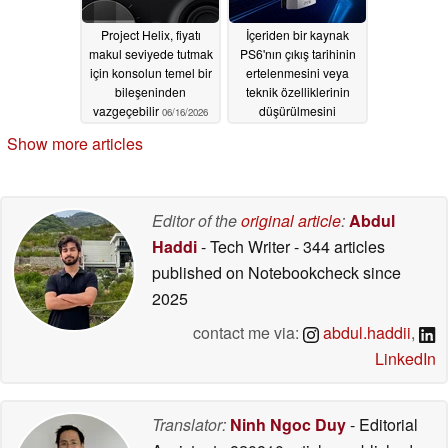
Project Helix, fiyatı
İçeriden bir kaynak
makul seviyede tutmak
PS6'nın çıkış tarihinin
için konsolun temel bir
ertelenmesini veya
bileşeninden
teknik özelliklerinin
vazgeçebilir
düşürülmesini
06/16/2026
reddediyor ve PS5
Show more articles
satışlarının
yavaşlamasını etken
olarak gösteriyor
05/20/2026
Editor of the
original article
:
Abdul
Haddi
- Tech Writer
- 344 articles
published on Notebookcheck
since
2025
contact me via:
abdul.haddii
,
LinkedIn
Translator:
Ninh Ngoc Duy
- Editorial