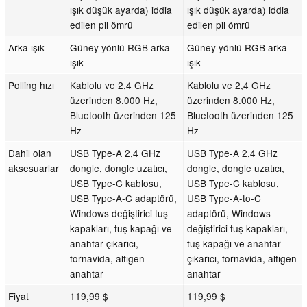
ışık düşük ayarda) iddia
ışık düşük ayarda) iddia
edilen pil ömrü
edilen pil ömrü
Arka ışık
Güney yönlü RGB arka
Güney yönlü RGB arka
ışık
ışık
Polling hızı
Kablolu ve 2,4 GHz
Kablolu ve 2,4 GHz
üzerinden 8.000 Hz,
üzerinden 8.000 Hz,
Bluetooth üzerinden 125
Bluetooth üzerinden 125
Hz
Hz
Dahil olan
USB Type-A 2,4 GHz
USB Type-A 2,4 GHz
aksesuarlar
dongle, dongle uzatıcı,
dongle, dongle uzatıcı,
USB Type-C kablosu,
USB Type-C kablosu,
USB Type-A-C adaptörü,
USB Type-A-to-C
Windows değiştirici tuş
adaptörü, Windows
kapakları, tuş kapağı ve
değiştirici tuş kapakları,
anahtar çıkarıcı,
tuş kapağı ve anahtar
tornavida, altıgen
çıkarıcı, tornavida, altıgen
anahtar
anahtar
Fiyat
119,99 $
119,99 $