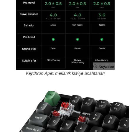
ⓘ Keychron
Keychron Apex mekanik klavye anahtarları