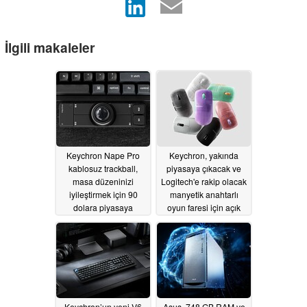
İlgili makaleler
Keychron Nape Pro
Keychron, yakında
kablosuz trackball,
piyasaya çıkacak ve
masa düzeninizi
Logitech'e rakip olacak
iyileştirmek için 90
manyetik anahtarlı
dolara piyasaya
oyun faresi için açık
sürüldü
kaynaklı fare yazılımını
07/31/2026
tanıttı
07/29/2026
Keychron’un yeni V6
Asus, 748 GB RAM ve