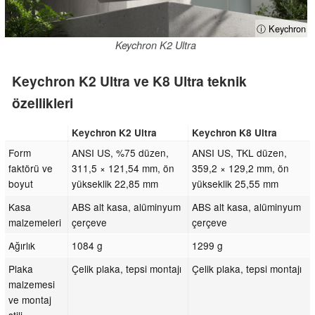
ⓘ Keychron
Keychron K2 Ultra
Keychron K2 Ultra ve K8 Ultra teknik
özellikleri
Keychron K2 Ultra
Keychron K8 Ultra
Form
ANSI US, %75 düzen,
ANSI US, TKL düzen,
faktörü ve
311,5 × 121,54 mm, ön
359,2 × 129,2 mm, ön
boyut
yükseklik 22,85 mm
yükseklik 25,55 mm
Kasa
ABS alt kasa, alüminyum
ABS alt kasa, alüminyum
malzemeleri
çerçeve
çerçeve
Ağırlık
1084 g
1299 g
Plaka
Çelik plaka, tepsi montajı
Çelik plaka, tepsi montajı
malzemesi
ve montaj
stili