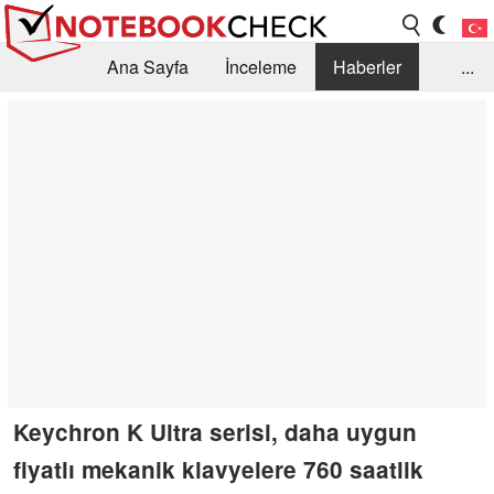
Ana Sayfa
İnceleme
Haberler
...
Öneri /SSS
Kütüphane
Satın Alma Rehberi
Arama
İletişim
Keychron K Ultra serisi, daha uygun
fiyatlı mekanik klavyelere 760 saatlik