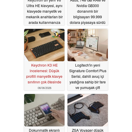
Ultra HE klavyesi, aynı
Nvidia GB300
klavyede manyetik ve
donanımlı bir
mekanik anahtarları bir
bilgisayarı 99.999
arada kullanmanıza
dolara piyasaya sürdü
olanak tanır
06/23/2026
06/16/2026
Keychron K3 HE
Logitech'in yeni
incelemesi: Düşük
Signature Comfort Plus
profilli manyetik klavye
Serisi, dahili avuç içi
sınıfının çok ötesinde
yastığına sahip bir fare
ve yumuşak çift
06/06/2026
köpüklü bilek
desteğine sahip bir
klavye sunuyor
05/29/2026
Dokunmatik ekranlı
ZSA Voyager düşük