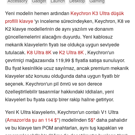
Accessory
Gadget
Launch
Desktop
Gaming
Yeni modelin hemen ardından
Keychron K3 Ultra düşük
profilli klavye
'yı inceleme sürecindeyken, Keychron, K8 ve
K2 klavye modellerinin de aynı yazılım ve donanım
güncellemelerini alacağını duyurdu. Yeni kablosuz
mekanik klavyelerin fiyatı ise oldukça uygun seviyede
tutulacak.
K8 Ultra 8K
ve
K2 Ultra 8K
, Keychron'un
çevrimiçi mağazasında 119,99 $ fiyatla satışa sunuluyor.
Bu fiyat kesinlikle ucuz sayılmaz, ancak premium mekanik
klavyeler söz konusu olduğunda daha uygun fiyatlı bir
seçenek. Keychron'un pil ömrü ve son derece
özelleştirilebilir tasarımlar hakkındaki iddiaları, yeni
klavyeleri bu fiyata cazip birer rakip haline getiriyor.
Yeni K Ultra klavyelerin, Keychron'un contalı V1 Ultra
(
Amazon'da şu an 114 $
) modelinden 5
$
daha pahalıdır
ve bu klavye tam POM anahtarları, aynı tuş kapakları ve