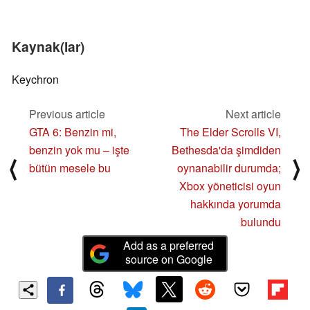
Kaynak(lar)
Keychron
Previous article
Next article
GTA 6: Benzin mi,
The Elder Scrolls VI,
benzin yok mu – işte
Bethesda'da şimdiden
⟨
⟩
bütün mesele bu
oynanabilir durumda;
Xbox yöneticisi oyun
hakkında yorumda
bulundu
Add as a preferred
source on Google