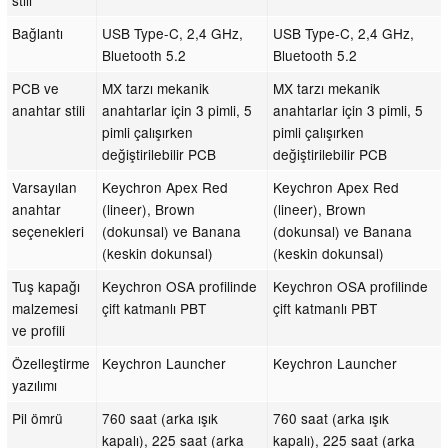
Bağlantı
USB Type-C, 2,4 GHz,
USB Type-C, 2,4 GHz,
Bluetooth 5.2
Bluetooth 5.2
PCB ve
MX tarzı mekanik
MX tarzı mekanik
anahtar stili
anahtarlar için 3 pimli, 5
anahtarlar için 3 pimli, 5
pimli çalışırken
pimli çalışırken
değiştirilebilir PCB
değiştirilebilir PCB
Varsayılan
Keychron Apex Red
Keychron Apex Red
anahtar
(lineer), Brown
(lineer), Brown
seçenekleri
(dokunsal) ve Banana
(dokunsal) ve Banana
(keskin dokunsal)
(keskin dokunsal)
Tuş kapağı
Keychron OSA profilinde
Keychron OSA profilinde
malzemesi
çift katmanlı PBT
çift katmanlı PBT
ve profili
Özelleştirme
Keychron Launcher
Keychron Launcher
yazılımı
Pil ömrü
760 saat (arka ışık
760 saat (arka ışık
kapalı), 225 saat (arka
kapalı), 225 saat (arka