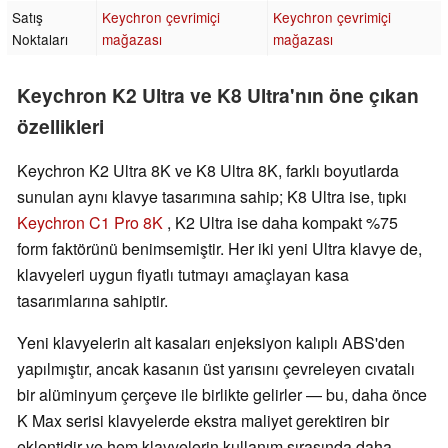
Satış
Keychron çevrimiçi
Keychron çevrimiçi
Noktaları
mağazası
mağazası
Keychron K2 Ultra ve K8 Ultra'nın öne çıkan
özellikleri
Keychron K2 Ultra 8K ve K8 Ultra 8K, farklı boyutlarda
sunulan aynı klavye tasarımına sahip; K8 Ultra ise, tıpkı
Keychron C1 Pro 8K
, K2 Ultra ise daha kompakt %75
form faktörünü benimsemiştir. Her iki yeni Ultra klavye de,
klavyeleri uygun fiyatlı tutmayı amaçlayan kasa
tasarımlarına sahiptir.
Yeni klavyelerin alt kasaları enjeksiyon kalıplı ABS'den
yapılmıştır, ancak kasanın üst yarısını çevreleyen cıvatalı
bir alüminyum çerçeve ile birlikte gelirler — bu, daha önce
K Max serisi klavyelerde ekstra maliyet gerektiren bir
eklentidir ve hem klavyelerin kullanım sırasında daha