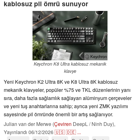
kablosuz pil ömrü sunuyor
ⓘ Keychron
Keychron K8 Ultra kablosuz mekanik
klavye
Yeni Keychron K2 Ultra 8K ve K8 Ultra 8K kablosuz
mekanik klavyeler, popüler %75 ve TKL düzenlerinin yanı
sıra, daha fazla sağlamlık sağlayan alüminyum çerçeveler
ve yeni tuş anahtarlarına sahip; ayrıca yeni ZMK yazılımı
sayesinde pil ömründe önemli bir artış sağlanıyor.
Julian van der Merwe (
Çeviren
DeepL / Ninh Duy),
Yayınlandı
06/12/2026
🇺🇸
🇩🇪
...