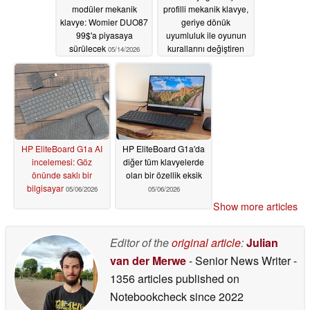
modüler mekanik
profilli mekanik klavye,
klavye: Womier DUO87
geriye dönük
99$'a piyasaya
uyumluluk ile oyunun
sürülecek
kurallarını değiştiren
05/14/2026
çoklu dokunmatik
touchpad'e sahip
05/14/2026
HP EliteBoard G1a AI
HP EliteBoard G1a'da
incelemesi: Göz
diğer tüm klavyelerde
önünde saklı bir
olan bir özellik eksik
bilgisayar
05/06/2026
05/06/2026
Show more articles
Editor of the
original article
:
Julian
van der Merwe
- Senior News Writer
-
1356 articles published on
Notebookcheck
since 2022