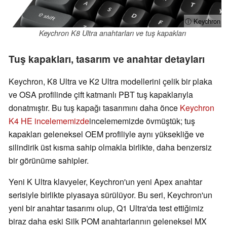
ⓘ Keychron
Keychron K8 Ultra anahtarları ve tuş kapakları
Tuş kapakları, tasarım ve anahtar detayları
Keychron, K8 Ultra ve K2 Ultra modellerini çelik bir plaka
ve OSA profilinde çift katmanlı PBT tuş kapaklarıyla
donatmıştır. Bu tuş kapağı tasarımını daha önce
Keychron
K4 HE incelememizde
incelememizde övmüştük; tuş
kapakları geleneksel OEM profiliyle aynı yüksekliğe ve
silindirik üst kısma sahip olmakla birlikte, daha benzersiz
bir görünüme sahipler.
Yeni K Ultra klavyeler, Keychron'un yeni Apex anahtar
serisiyle birlikte piyasaya sürülüyor. Bu seri, Keychron'un
yeni bir anahtar tasarımı olup, Q1 Ultra'da test ettiğimiz
biraz daha eski Silk POM anahtarlarının geleneksel MX