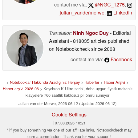
contact me via:
@NGC_1275
,
julian_vandermerwe
,
LinkedIn
Translator:
Ninh Ngoc Duy
- Editorial
Assistant
- 818035 articles published
on Notebookcheck
since 2008
contact me via:
Facebook
>
Notebooklar Hakkında Aradığınız Herşey
>
Haberler
>
Haber Arşivi
>
Haber arşivi 2026 06
> Keychron K Ultra serisi, daha uygun fiyatlı mekanik
klavyelere 760 saatlik kablosuz pil ömrü sunuyor
Julian van der Merwe, 2026-06-12 (Update: 2026-06-12)
Cookie Settings
| 07.08.2026 10:21
* If you buy something via one of our affiliate links, Notebookcheck may
earn a commission. Thank you for your support!