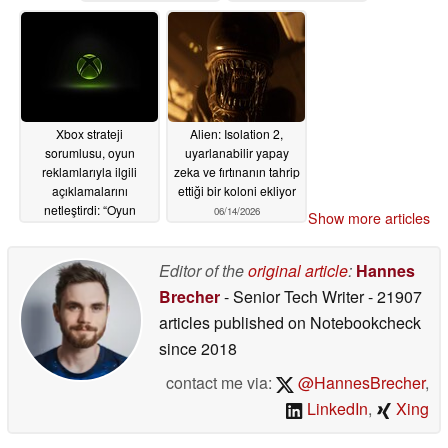
Xbox strateji
Alien: Isolation 2,
sorumlusu, oyun
uyarlanabilir yapay
reklamlarıyla ilgili
zeka ve fırtınanın tahrip
açıklamalarını
ettiği bir koloni ekliyor
netleştirdi: “Oyun
06/14/2026
Show more articles
deneyimini kesintiye
uğratmak kötü olur”
Editor of the
original article
:
Hannes
06/16/2026
Brecher
- Senior Tech Writer
- 21907
articles published on Notebookcheck
since 2018
contact me via:
@HannesBrecher
,
LinkedIn
,
Xing