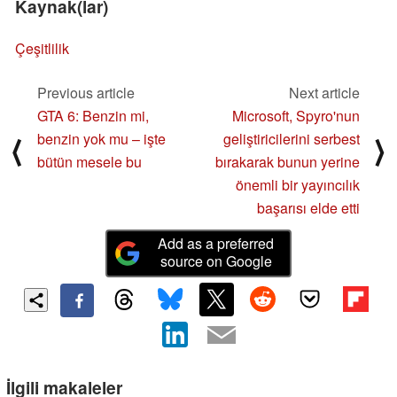
Kaynak(lar)
Çeşitlilik
Previous article
Next article
GTA 6: Benzin mi,
Microsoft, Spyro'nun
benzin yok mu – işte
geliştiricilerini serbest
⟨
⟩
bütün mesele bu
bırakarak bunun yerine
önemli bir yayıncılık
başarısı elde etti
Add as a preferred
source on Google
İlgili makaleler