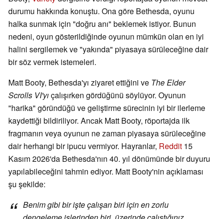
durumu hakkında konuştu. Ona göre Bethesda, oyunu
halka sunmak için "doğru anı" beklemek istiyor. Bunun
nedeni, oyun gösterildiğinde oyunun mümkün olan en iyi
halini sergilemek ve "yakında" piyasaya sürüleceğine dair
bir söz vermek istemeleri.
Matt Booty, Bethesda'yı ziyaret ettiğini ve
The Elder
Scrolls VI'yı
çalışırken gördüğünü söylüyor. Oyunun
"harika" göründüğü ve geliştirme sürecinin iyi bir ilerleme
kaydettiği bildiriliyor. Ancak Matt Booty, röportajda ilk
fragmanın veya oyunun ne zaman piyasaya sürüleceğine
dair herhangi bir ipucu vermiyor. Hayranlar,
Reddit
15
Kasım 2026'da Bethesda'nın 40. yıl dönümünde bir duyuru
yapılabileceğini tahmin ediyor. Matt Booty'nin açıklaması
şu şekilde:
Benim gibi bir işte çalışan biri için en zorlu
dengeleme işlerinden biri, üzerinde çalıştığınız