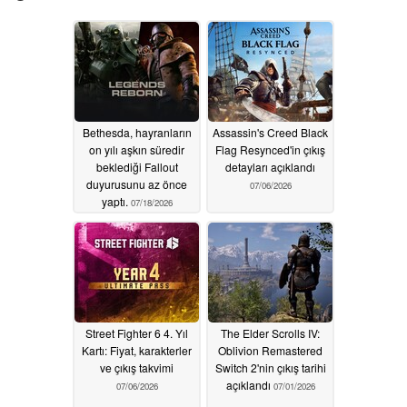
Bethesda, hayranların
Assassin's Creed Black
on yılı aşkın süredir
Flag Resynced'in çıkış
beklediği Fallout
detayları açıklandı
duyurusunu az önce
07/06/2026
yaptı.
07/18/2026
Street Fighter 6 4. Yıl
The Elder Scrolls IV:
Kartı: Fiyat, karakterler
Oblivion Remastered
ve çıkış takvimi
Switch 2'nin çıkış tarihi
açıklandı
07/06/2026
07/01/2026