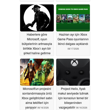
Haberlere göre
Haziran ayı için Xbox
Microsoft, oyun
Game Pass oyunlarının
bütçelerinin artmasıyla
ikinci dalgası açıklandı
birlikte Xbox’ı ayrı bir
06/17/2026
şirket haline getirme
seçeneğini
değerlendiriyor
06/17/2026
Microsoft'un projesini
Project Helix, fiyatı
sonlandırmasıyla ünlü
makul seviyede tutmak
Xbox geliştiricileri satın
için konsolun temel bir
alma teklifleri için
bileşeninden
yarışıyor
vazgeçebilir
06/16/2026
06/16/2026