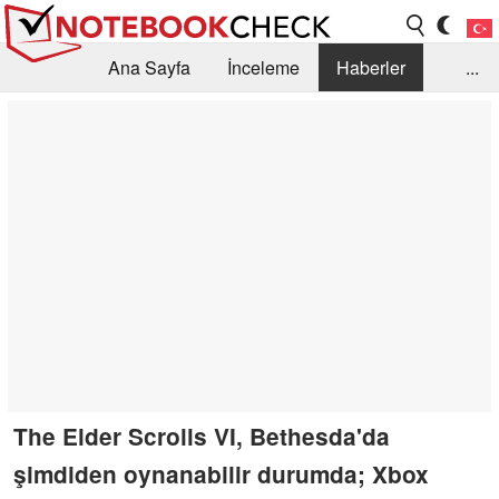
Ana Sayfa
İnceleme
Haberler
...
Öneri /SSS
Kütüphane
Satın Alma Rehberi
Arama
İletişim
The Elder Scrolls VI, Bethesda'da
şimdiden oynanabilir durumda; Xbox