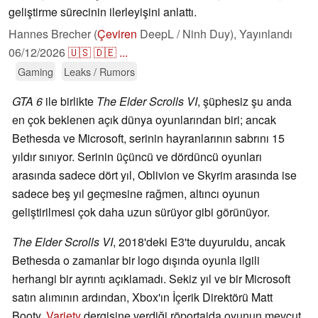
geliştirme sürecinin ilerleyişini anlattı.
Hannes Brecher (
Çeviren
DeepL / Ninh Duy),
Yayınlandı
06/12/2026
🇺🇸
🇩🇪
...
Gaming
Leaks / Rumors
GTA 6
ile birlikte
The Elder Scrolls VI
, şüphesiz şu anda
en çok beklenen açık dünya oyunlarından biri; ancak
Bethesda ve Microsoft, serinin hayranlarının sabrını 15
yıldır sınıyor. Serinin üçüncü ve dördüncü oyunları
arasında sadece dört yıl, Oblivion ve Skyrim arasında ise
sadece beş yıl geçmesine rağmen, altıncı oyunun
geliştirilmesi çok daha uzun sürüyor gibi görünüyor.
The Elder Scrolls VI
, 2018'deki E3'te duyuruldu, ancak
Bethesda o zamanlar bir logo dışında oyunla ilgili
herhangi bir ayrıntı açıklamadı. Sekiz yıl ve bir Microsoft
satın alımının ardından, Xbox'ın İçerik Direktörü Matt
Booty,
Variety
dergisine verdiği röportajda oyunun mevcut