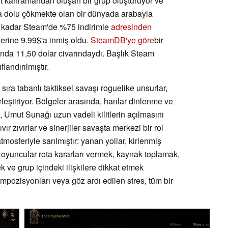
rt kahramandan oluşan bir grup oluşturuyor ve
arla dolu çökmekte olan bir dünyada arabayla
'a kadar Steam'de %75 indirimle
adresinden
yerine 9.99$'a inmiş oldu.
SteamDB'ye göre
bir
nda 11,50 dolar civarındaydı. Başlık Steam
andırılmıştır.
, sıra tabanlı taktiksel savaşı roguelike unsurlar,
rleştiriyor. Bölgeler arasında, hanlar dinlenme ve
n, Umut Sunağı uzun vadeli kilitlerin açılmasını
ır zıvırlar ve sinerjiler savaşta merkezi bir rol
tmosferiyle sarılmıştır: yanan yollar, kirlenmiş
oyuncular rota kararları vermek, kaynak toplamak,
ve grup içindeki ilişkilere dikkat etmek
ompozisyonları veya göz ardı edilen stres, tüm bir