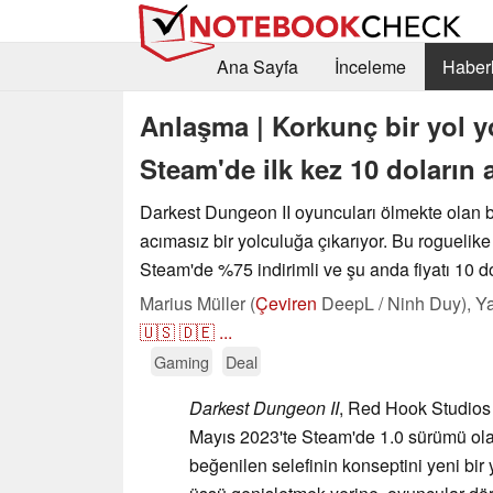
Ana Sayfa
İnceleme
Haberl
Anlaşma | Korkunç bir yol y
Steam'de ilk kez 10 doların 
Darkest Dungeon II oyuncuları ölmekte olan b
acımasız bir yolculuğa çıkarıyor. Bu roguelik
Steam'de %75 indirimli ve şu anda fiyatı 10 do
Marius Müller (
Çeviren
DeepL / Ninh Duy),
Ya
🇺🇸
🇩🇪
...
Gaming
Deal
Darkest Dungeon II
, Red Hook Studios t
Mayıs 2023'te Steam'de 1.0 sürümü ola
beğenilen selefinin konseptini yeni bir y