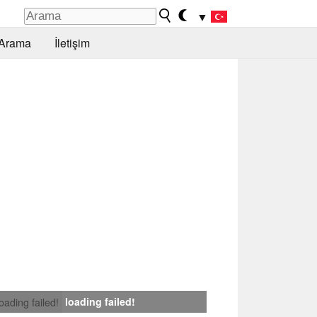
▼
Arama
İletişim
loading failed!
loading failed!