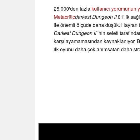
25.000'den fazla
kullanıcı yorumunun y
Metacritic
darkest Dungeon II
81'lik sağ
ile önemli ölçüde daha düşük. Hayran
Darkest Dungeon II
'nin selefi tarafınd
karşılayamamasından kaynaklanıyor. Bunu
ilk oyunu daha çok anımsatan daha stra