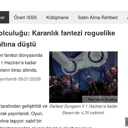
er
Öneri /SSS
Kütüphane
Satın Alma Rehberi
olculuğu: Karanlık fantezi roguelike
altına düştü
ir fantezi dünyasında
e 1 Haziran'a kadar
ların biraz altında.
yınlandı
05/21/2026
ⓘ Red Hook Studios
arafından geliştirildi ve
Darkest Dungeon II 1 Haziran'a kadar
Steam'de %75 indirimli.
rak yayınlandı. Oyun,
öne taşıyor: sabit bir