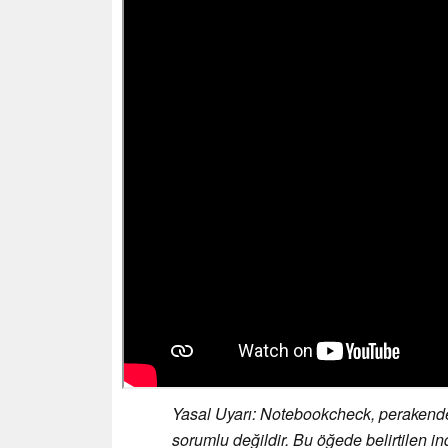
Yasal Uyarı: Notebookcheck, perakendeci
sorumlu değildir. Bu öğede belirtilen ind