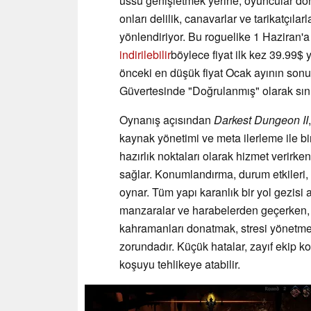
üssü genişletmek yerine, oyuncular dö
onları delilik, canavarlar ve tarikatçıl
yönlendiriyor. Bu roguelike 1 Haziran
indirilebilir
böylece fiyat ilk kez 39.99$ 
önceki en düşük fiyat Ocak ayının sonu
Güvertesinde "Doğrulanmış" olarak sınıfl
Oynanış açısından
Darkest Dungeon II
kaynak yönetimi ve meta ilerleme ile bi
hazırlık noktaları olarak hizmet verirke
sağlar. Konumlandırma, durum etkileri, ıv
oynar. Tüm yapı karanlık bir yol gezisi a
manzaralar ve harabelerden geçerken, 
kahramanları donatmak, stresi yönetmek 
zorundadır. Küçük hatalar, zayıf ekip k
koşuyu tehlikeye atabilir.