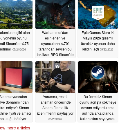
olumlu eleştiri alan
Warhammer'dan
Epic Games Store iki
bu yönetim oyunu
esinlenen ve
Mayıs 2026 gizemli
mdi Steam'de %75
oyuncuların %70'i
ücretsiz oyunun daha
indirimli
tarafından sevilen bu
kilidini açtı
05/24/2026
05/22/2026
taktiksel RPG Steam'de
%90 indirimde
05/23/2026
Steam oyuncuları
Yorumcu, resmi
Bu ücretsiz Steam
lve donanımından
lansman öncesinde
oyunu açılışta çökmeye
fret ediyor": Steam
Steam Frame ilk
devam ediyordu ama
hine fiyatı ve amacı
izlenimlerini paylaşıyor
aslında arka planda
topluluğu bölüyor
kullanıcıları soyuyordu
05/20/2026
05/20/2026
05/20/2026
ow more articles