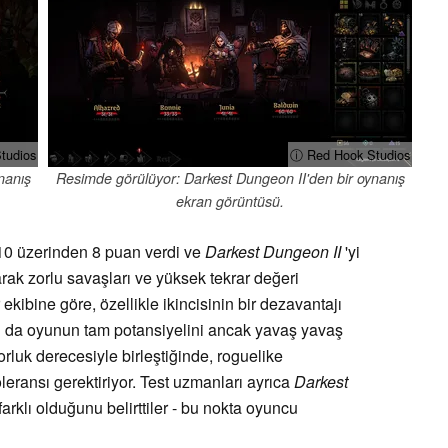
tudios
ⓘ Red Hook Studios
nanış
Resimde görülüyor: Darkest Dungeon II'den bir oynanış
ekran görüntüsü.
0 üzerinden 8 puan verdi ve
Darkest Dungeon II
'yi
larak zorlu savaşları ve yüksek tekrar değeri
ekibine göre, özellikle ikincisinin bir dezavantajı
 bu da oyunun tam potansiyelini ancak yavaş yavaş
orluk derecesiyle birleştiğinde, roguelike
oleransı gerektiriyor. Test uzmanları ayrıca
Darkest
farklı olduğunu belirttiler - bu nokta oyuncu