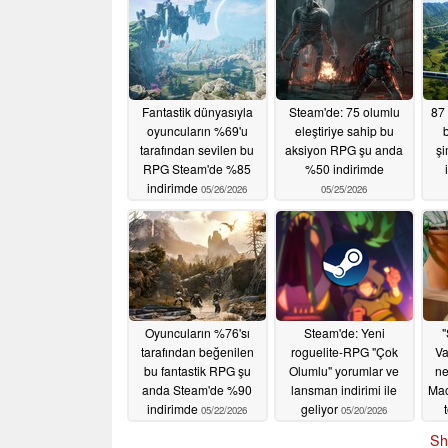
Fantastik dünyasıyla
Steam'de: 75 olumlu
87 
oyuncuların %69'u
eleştiriye sahip bu
tarafından sevilen bu
aksiyon RPG şu anda
şi
RPG Steam'de %85
%50 indirimde
indirimde
05/26/2026
05/25/2026
Oyuncuların %76'sı
Steam'de: Yeni
"
tarafından beğenilen
roguelite-RPG "Çok
Va
bu fantastik RPG şu
Olumlu" yorumlar ve
ne
anda Steam'de %90
lansman indirimi ile
Mac
indirimde
geliyor
05/22/2026
05/20/2026
Sh