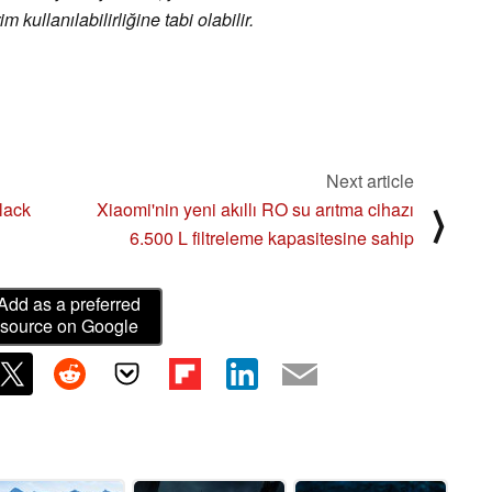
 kullanılabilirliğine tabi olabilir.
Next article
lack
Xiaomi'nin yeni akıllı RO su arıtma cihazı
⟩
6.500 L filtreleme kapasitesine sahip
Add as a preferred
source on Google