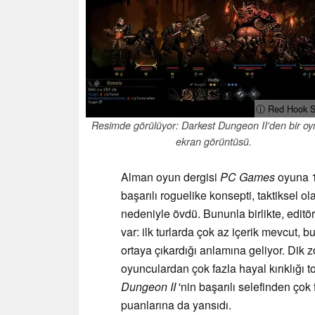
ⓘ Red Hook S
Resimde görülüyor: Darkest Dungeon II'den bir oy
ekran görüntüsü.
Alman oyun dergisi
PC Games
oyuna 1
başarılı roguelike konsepti, taktiksel o
nedeniyle övdü. Bununla birlikte, editör 
var: ilk turlarda çok az içerik mevcut,
ortaya çıkardığı anlamına geliyor. Dik z
oyunculardan çok fazla hayal kırıklığı t
Dungeon II
'nin başarılı selefinden çok 
puanlarına da yansıdı.