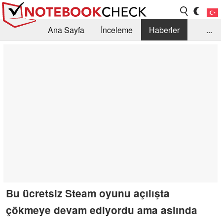
Ana Sayfa
İnceleme
Haberler
...
Öneri /SSS
Kütüphane
Satın Alma Rehberi
Arama
İletişim
Bu ücretsiz Steam oyunu açılışta
çökmeye devam ediyordu ama aslında