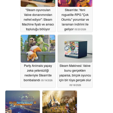
"Steam oyuncuları
Steam'de: Yeni
Valve donanımından
roguelite-RPG "Çok
nefret ediyor": Steam
Olumlu" yorumlar ve
Machine fiyatı ve amacı
lansman indirimi ile
topluluğu bölüyor
geliyor
05/20/2026
05/20/2026
Party Animals yapay
Steam Makinesi: Valve
zeka yetersizliği
bunu gerçekten
nedeniyle Steam'de
yaparsa, birçok oyuncu
bombalandı
için bir rüya gerçek olur
05/19/2026
05/18/2026