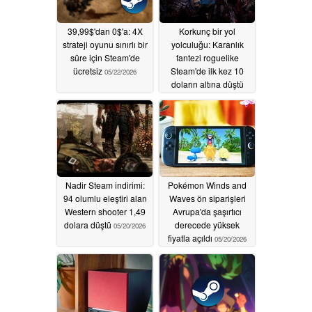
39,99$'dan 0$'a: 4X
Korkunç bir yol
strateji oyunu sınırlı bir
yolculuğu: Karanlık
süre için Steam'de
fantezi roguelike
ücretsiz
Steam'de ilk kez 10
05/22/2026
doların altına düştü
05/21/2026
Nadir Steam indirimi:
Pokémon Winds and
94 olumlu eleştiri alan
Waves ön siparişleri
Western shooter 1,49
Avrupa'da şaşırtıcı
dolara düştü
derecede yüksek
05/20/2026
fiyatla açıldı
05/20/2026