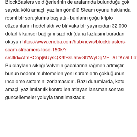
BlockBasters ve diğerlerinin de aralarında bulunduğu çok
sayıda kötü amaçlı yazılım gömülü Steam oyunu hakkında
resmi bir soruşturma başlattı - bunların çoğu kripto
cüzdanlarını hedef aldı ve bir vaka bir yayıncıdan 32.000
dolarlık kanser bağışını sızdırdı (daha fazlasını buradan
okuyun
https://www.eneba.com/hub/news/blockblasters-
scam-streamers-lose-150k/?
srsltid=AfmBOopj5UysQX9fBsUrcvGf7WyDgMFT5TfKc5LL
Bu olayların sıklığı Valve'ın çabalarına rağmen artmıştır,
bunun nedeni muhtemelen yeni sürümlerin çokluğunun
inceleme sistemini zorlamasıdır . Bazı durumlarda, kötü
amaçlı yazılımlar ilk kontrolleri atlayan lansman sonrası
güncellemeler yoluyla tanıtılmaktadır.