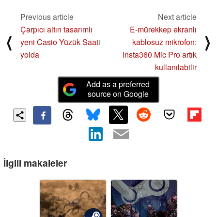
Previous article
Next article
Çarpıcı altın tasarımlı
E-mürekkep ekranlı
⟨
⟩
yeni Casio Yüzük Saati
kablosuz mikrofon:
yolda
Insta360 Mic Pro artık
kullanılabilir
Add as a preferred
source on Google
İlgili makaleler