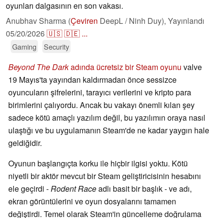
oyunları dalgasının en son vakası.
Anubhav Sharma (
Çeviren
DeepL / Ninh Duy),
Yayınlandı
05/20/2026
🇺🇸
🇩🇪
...
Gaming
Security
Beyond The Dark
adında ücretsiz bir Steam oyunu
valve
19 Mayıs'ta yayından kaldırmadan önce sessizce
oyuncuların şifrelerini, tarayıcı verilerini ve kripto para
birimlerini çalıyordu. Ancak bu vakayı önemli kılan şey
sadece kötü amaçlı yazılım değil, bu yazılımın oraya nasıl
ulaştığı ve bu uygulamanın Steam'de ne kadar yaygın hale
geldiğidir.
Oyunun başlangıçta korku ile hiçbir ilgisi yoktu. Kötü
niyetli bir aktör mevcut bir Steam geliştiricisinin hesabını
ele geçirdi -
Rodent Race
adlı basit bir başlık - ve adı,
ekran görüntülerini ve oyun dosyalarını tamamen
değiştirdi. Temel olarak Steam'in güncelleme doğrulama