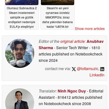
Olumsuz Subnautica 2
Steam'in en yeni
Steam incelemeleri
oynaması ücretsiz
sahiplik ve gizlilik
MMORPG'si, biraz
endişeleri nedeniyle
daha yakından bakana
EULA'yı eleştiriyor
kadar %80'lik bir
Show more articles
reytinge sahip
05/18/2026
05/18/2026
Editor of the
original article
:
Anubhav
Sharma
- Senior Tech Writer
- 1810
articles published on Notebookcheck
since 2024
contact me via:
@lottamuzic
,
LinkedIn
Translator:
Ninh Ngoc Duy
- Editorial
Assistant
- 816412 articles published
on Notebookcheck
since 2008